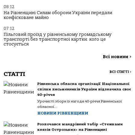
08:12
На Рівненщині Силам оборони України передали
конфісковане майно
07:12
Пільговий проїзд у рівненському громадському
транспорті без транспортної картки: кого це
стосується
Всі новини
>
ВСІ СТАТТІ
>
СТАТТІ
Рівненська обласна організації Національної
спілки письменників України відзначила своє
40-річчя
Урочисті збори із нагоди 40-річчя Рівненської
обласної...
НОВИНИ РІВНЕНЩИНИ
Розпочався мандрівний табір «Стежками
князів Острозьких» на Рівненщині