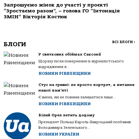
Запрошуємо жінок до участі у проєкті
“Зростаємо разом”, – голова ГО “Інтонація
ЗМІН” Вікторія Костюк
ВСІ БЛОГИ
>
БЛОГИ
У святкових обіймах Саксонії
Щоразу після повернення із журналістського
відрядження я...
НОВИНИ РІВНЕНЩИНИ
Стус на гривні: не просто портрет, а питання
нашої пам’яті
Є імена, які не повинні залишатися лише...
НОВИНИ РІВНЕНЩИНИ
Білий Орел летить додому
Президент Польщі Кароль Навроцький позбавив
Володимира Зеленського...
НОВИНИ УКРАЇНИ