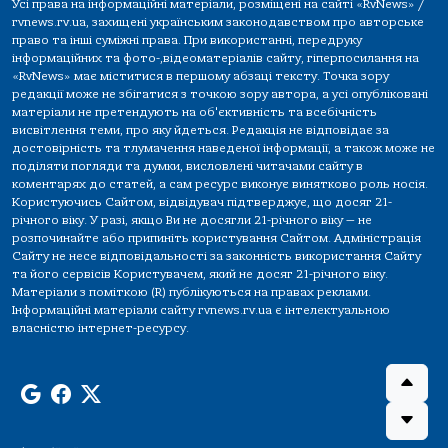
Усі права на інформаційні матеріали, розміщені на сайті «RvNews» /
rvnews.rv.ua, захищені українським законодавством про авторське
право та інші суміжні права. При використанні, передруку
інформаційних та фото-,відеоматеріалів сайту, гіперпосилання на
«RvNews» має міститися в першому абзаці тексту. Точка зору
редакції може не збігатися з точкою зору автора, а усі опубліковані
матеріали не претендують на об'єктивність та всебічність
висвітлення теми, про яку йдеться. Редакція не відповідає за
достовірність та тлумачення наведеної інформації, а також може не
поділяти погляди та думки, висловлені читачами сайту в
коментарях до статей, а сам ресурс виконує винятково роль носія.
Користуючись Сайтом, відвідувач підтверджує, що досяг 21-
річного віку. У разі, якщо Ви не досягли 21-річного віку — не
розпочинайте або припиніть користування Сайтом. Адміністрація
Сайту не несе відповідальності за законність використання Сайту
та його сервісів Користувачем, який не досяг 21-річного віку.
Матеріали з поміткою (R) публікуються на правах реклами.
Інформаційні матеріали сайту rvnews.rv.ua є інтелектуальною
власністю інтернет-ресурсу.