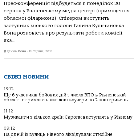
Прес-конференція відбудеться в понеділок 20
серпня у Рівненському медіа-центрі (приміщення
обласної філармонії). Спікером виступить
заступник міського голови Галина Кульчинська.
Вона розповість про результати роботи комісії,
яка...
Дарина Ясна
-
19 Серпня, 2018
СВІЖІ НОВИНИ
13:12
Ще 6 учасників бойових дій з числа ВПО в Рівненській
області отримають житлові ваучери по 2 млн гривень
11:12
Музиканти з кількох країн Європи виступлять у Рівному
09:12
На одній із вулиць Рівного ліквідували стихійне