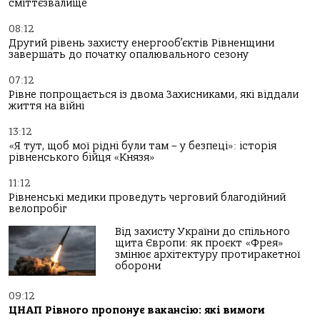
сміттєзвалище
08:12
Другий рівень захисту енергооб’єктів Рівненщини
завершать до початку опалювального сезону
07:12
Рівне попрощається із двома Захисниками, які віддали
життя на війні
13:12
«Я тут, щоб мої рідні були там – у безпеці»: історія
рівненського бійця «Князя»
11:12
Рівненські медики проведуть черговий благодійний
велопробіг
Від захисту України до спільного
щита Європи: як проєкт «Фрея»
змінює архітектуру протиракетної
оборони
09:12
ЦНАП Рівного пропонує вакансію: які вимоги