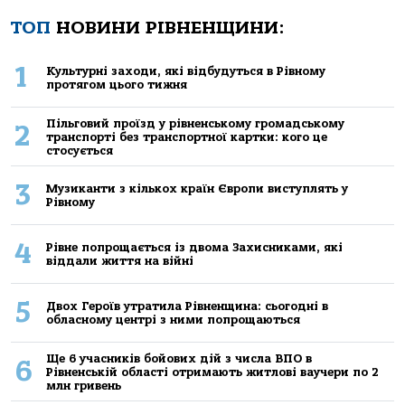
ТОП
НОВИНИ РІВНЕНЩИНИ:
1
Культурні заходи, які відбудуться в Рівному
протягом цього тижня
Пільговий проїзд у рівненському громадському
2
транспорті без транспортної картки: кого це
стосується
3
Музиканти з кількох країн Європи виступлять у
Рівному
4
Рівне попрощається із двома Захисниками, які
віддали життя на війні
5
Двох Героїв утратила Рівненщина: сьогодні в
обласному центрі з ними попрощаються
Ще 6 учасників бойових дій з числа ВПО в
6
Рівненській області отримають житлові ваучери по 2
млн гривень