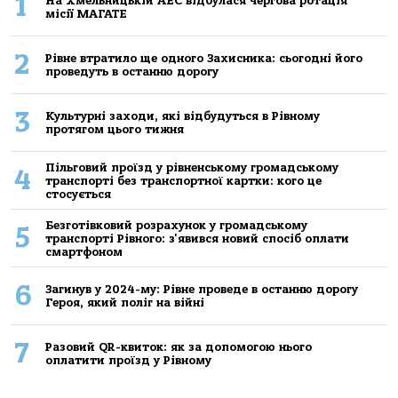
1
На Хмельницькій АЕС відбулася чергова ротація
місії МАГАТЕ
2
Рівне втратило ще одного Захисника: сьогодні його
проведуть в останню дорогу
3
Культурні заходи, які відбудуться в Рівному
протягом цього тижня
Пільговий проїзд у рівненському громадському
4
транспорті без транспортної картки: кого це
стосується
Безготівковий розрахунок у громадському
5
транспорті Рівного: з'явився новий спосіб оплати
смартфоном
6
Загинув у 2024-му: Рівне проведе в останню дорогу
Героя, який поліг на війні
7
Разовий QR-квиток: як за допомогою нього
оплатити проїзд у Рівному