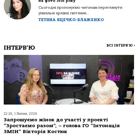
на фото 1916 року
Сьогодні пропонуємо читачам переглянути
унікальні архівні світлини...
ТЕТЯНА ЯЦЕЧКО-БЛАЖЕНКО
ВСІ ІНТЕРВ'Ю
>
ІНТЕРВ'Ю
22:26, 1 Липня, 2026
Запрошуємо жінок до участі у проєкті
“Зростаємо разом”, – голова ГО “Інтонація
ЗМІН” Вікторія Костюк