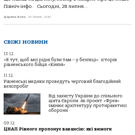
Північ-інфо. Сьогодні, 28 липня...
Дарина Ясна
-
29 Липня, 2018
СВІЖІ НОВИНИ
13:12
«Я тут, щоб мої рідні були там – у безпеці»: історія
рівненського бійця «Князя»
11:12
Рівненські медики проведуть черговий благодійний
велопробіг
Від захисту України до спільного
щита Європи: як проєкт «Фрея»
змінює архітектуру протиракетної
оборони
09:12
ЦНАП Рівного пропонує вакансію: які вимоги