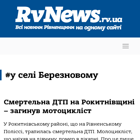
#у селі Березновому
Смертельна ДТП на Рокитнівщині
– загинув мотоцикліст
У Рокитнівському районі, що на Рівненському
Поліссі, трапилась смертельна ДТП. Молоцикліст,
що наїхав на дівчину, помер в лікарні. Про це пише