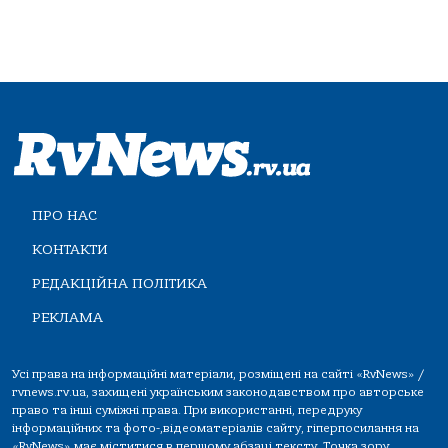
ПРО НАС
КОНТАКТИ
РЕДАКЦІЙНА ПОЛІТИКА
РЕКЛАМА
Усі права на інформаційні матеріали, розміщені на сайті «RvNews» /
rvnews.rv.ua, захищені українським законодавством про авторське
право та інші суміжні права. При використанні, передруку
інформаційних та фото-,відеоматеріалів сайту, гіперпосилання на
«RvNews» має міститися в першому абзаці тексту. Точка зору