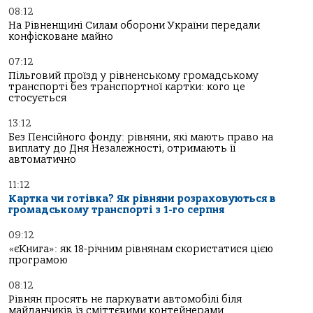
08:12
На Рівненщині Силам оборони України передали
конфісковане майно
07:12
Пільговий проїзд у рівненському громадському
транспорті без транспортної картки: кого це
стосується
13:12
Без Пенсійного фонду: рівняни, які мають право на
виплату до Дня Незалежності, отримають її
автоматично
11:12
Картка чи готівка? Як рівняни розраховуються в
громадському транспорті з 1-го серпня
09:12
«єКнига»: як 18-річним рівнянам скористатися цією
програмою
08:12
Рівнян просять не паркувати автомобілі біля
майданчиків із сміттєвими контейнерами