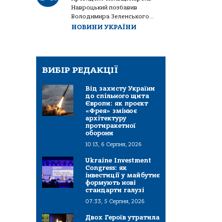
Навроцький позбавив
Володимира Зеленського...
НОВИНИ УКРАЇНИ
ВИБІР РЕДАКЦІЇ
Від захисту України
до спільного щита
Європи: як проєкт
«Фрея» змінює
архітектуру
протиракетної
оборони
10:13, 6 Серпня, 2026
Ukraine Investment
Congress: як
інвестиції у майбутнє
формують нові
стандарти галузі
07:33, 5 Серпня, 2026
Двох Героїв утратила