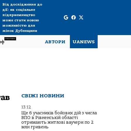
Від дослідження до
дії: як соціальне
підприємництво
може стати новою
можливістю для
жінок Дубенщини
СПЕЦТЕМА
рф
АВТОРИ
UANEWS
тав
СВІЖІ НОВИНИ
13:12
Ще 6 учасників бойових дій з числа
ВПО в Рівненській області
отримають житлові ваучери по 2
млн гривень