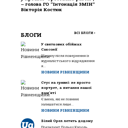
– голова ГО “Інтонація ЗМІН”
Вікторія Костюк
ВСІ БЛОГИ
>
БЛОГИ
У святкових обіймах
Саксонії
Щоразу після повернення із
журналістського відрядження
я...
НОВИНИ РІВНЕНЩИНИ
Стус на гривні: не просто
портрет, а питання нашої
пам’яті
Є імена, які не повинні
залишатися лише...
НОВИНИ РІВНЕНЩИНИ
Білий Орел летить додому
Президент Польщі Кароль