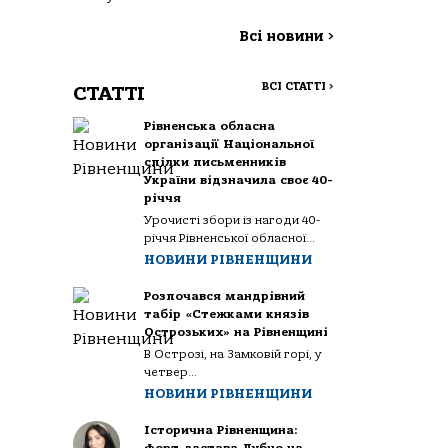
Всі новини
>
ВСІ СТАТТІ
>
СТАТТІ
Рівненська обласна
організації Національної
спілки письменників
України відзначила своє 40-
річчя
Урочисті збори із нагоди 40-
річчя Рівненської обласної...
НОВИНИ РІВНЕНЩИНИ
Розпочався мандрівний
табір «Стежками князів
Острозьких» на Рівненщині
В Острозі, на Замковій горі, у
четвер...
НОВИНИ РІВНЕНЩИНИ
Історична Рівненщина: