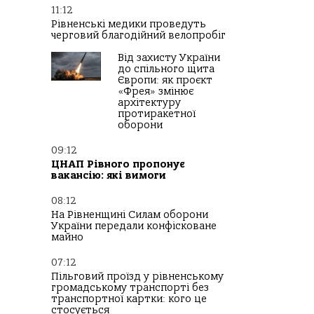
11:12
Рівненські медики проведуть
черговий благодійний велопробіг
Від захисту України
до спільного щита
Європи: як проєкт
«Фрея» змінює
архітектуру
протиракетної
оборони
09:12
ЦНАП Рівного пропонує
вакансію: які вимоги
08:12
На Рівненщині Силам оборони
України передали конфісковане
майно
07:12
Пільговий проїзд у рівненському
громадському транспорті без
транспортної картки: кого це
стосується