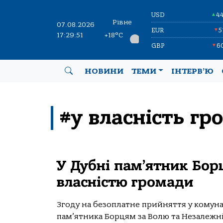
USD
4
▲
Рівне
07.08.2026
EUR
5
▼
17:29:51
+18°C
GBP
6
▼
НОВИНИ
ТЕМИ
ІНТЕРВ’Ю
#у власність гр
У Дубні пам’ятник Бор
власністю громади
Згоду на безоплатне прийняття у комуна
пам’ятника Борцям за Волю та Незалежні