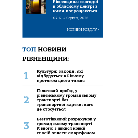
Рівненщина: сьогодні
в обласному центрі з
ними попрощаються
07:12, 4 Серпня, 2026
НОВИНИ РОЗДІЛУ
>
ТОП
НОВИНИ
РІВНЕНЩИНИ:
Культурні заходи, які
1
відбудуться в Рівному
протягом цього тижня
Пільговий проїзд у
рівненському громадському
2
транспорті без
транспортної картки: кого
це стосується
Безготівковий розрахунок у
3
громадському транспорті
Рівного: з'явився новий
спосіб оплати смартфоном