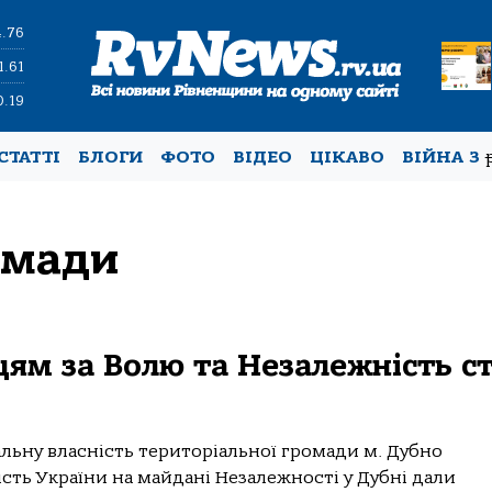
4.76
1.61
0.19
СТАТТІ
БЛОГИ
ФОТО
ВІДЕО
ЦІКАВО
ВІЙНА З
омади
цям за Волю та Незалежність с
льну власність територіальної громади м. Дубно
сть України на майдані Незалежності у Дубні дали