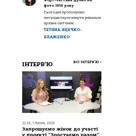
Форт-застава Дубно на
фото 1916 року
Сьогодні пропонуємо
читачам переглянути унікальні
архівні світлини...
ТЕТЯНА ЯЦЕЧКО-
БЛАЖЕНКО
ВСІ ІНТЕРВ'Ю
>
ІНТЕРВ'Ю
22:26, 1 Липня, 2026
Запрошуємо жінок до участі
у проєкті “Зростаємо разом”,