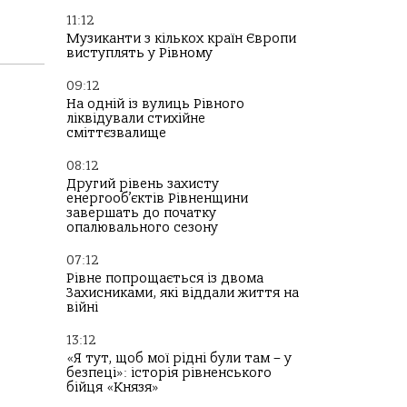
11:12
Музиканти з кількох країн Європи
виступлять у Рівному
09:12
На одній із вулиць Рівного
ліквідували стихійне
сміттєзвалище
08:12
Другий рівень захисту
енергооб’єктів Рівненщини
завершать до початку
опалювального сезону
07:12
Рівне попрощається із двома
Захисниками, які віддали життя на
війні
13:12
«Я тут, щоб мої рідні були там – у
безпеці»: історія рівненського
бійця «Князя»