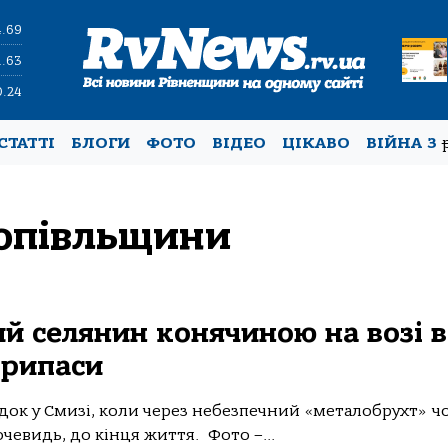
4.69
1.63
0.24
СТАТТІ
БЛОГИ
ФОТО
ВІДЕО
ЦІКАВО
ВІЙНА З
опівльщини
й селянин конячиною на возі в
припаси
док у Смизі, коли через небезпечний «металобрухт» ч
очевидь, до кінця життя. Фото –...