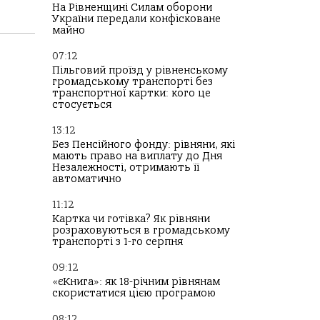
На Рівненщині Силам оборони
України передали конфісковане
майно
07:12
Пільговий проїзд у рівненському
громадському транспорті без
транспортної картки: кого це
стосується
13:12
Без Пенсійного фонду: рівняни, які
мають право на виплату до Дня
Незалежності, отримають її
автоматично
11:12
Картка чи готівка? Як рівняни
розраховуються в громадському
транспорті з 1-го серпня
09:12
«єКнига»: як 18-річним рівнянам
скористатися цією програмою
08:12