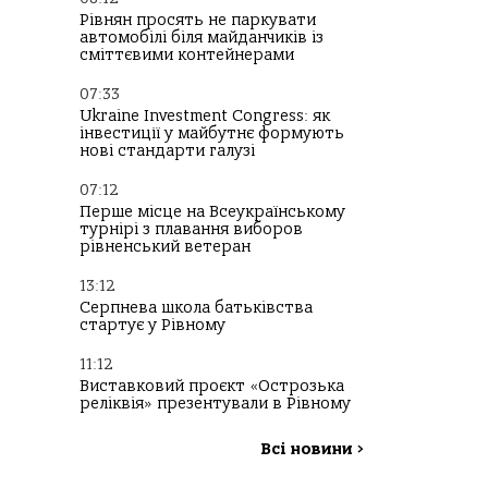
Рівнян просять не паркувати
автомобілі біля майданчиків із
сміттєвими контейнерами
07:33
Ukraine Investment Congress: як
інвестиції у майбутнє формують
нові стандарти галузі
07:12
Перше місце на Всеукраїнському
турнірі з плавання виборов
рівненський ветеран
13:12
Серпнева школа батьківства
стартує у Рівному
11:12
Виставковий проєкт «Острозька
реліквія» презентували в Рівному
Всі новини
>