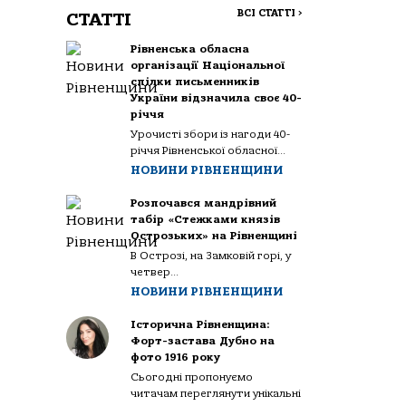
ВСІ СТАТТІ
>
СТАТТІ
Рівненська обласна
організації Національної
спілки письменників
України відзначила своє 40-
річчя
Урочисті збори із нагоди 40-
річчя Рівненської обласної...
НОВИНИ РІВНЕНЩИНИ
Розпочався мандрівний
табір «Стежками князів
Острозьких» на Рівненщині
В Острозі, на Замковій горі, у
четвер...
НОВИНИ РІВНЕНЩИНИ
Історична Рівненщина:
Форт-застава Дубно на
фото 1916 року
Сьогодні пропонуємо
читачам переглянути унікальні