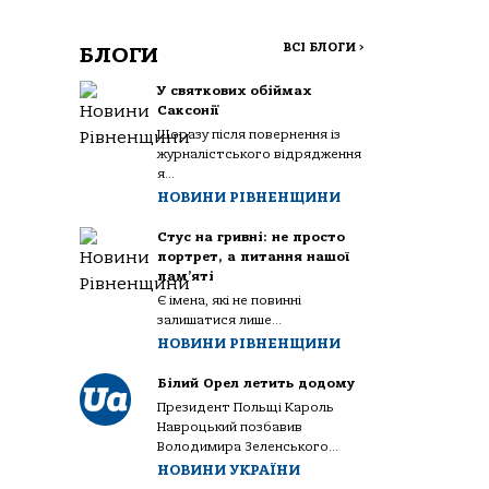
ВСІ БЛОГИ
>
БЛОГИ
У святкових обіймах
Саксонії
Щоразу після повернення із
журналістського відрядження
я...
НОВИНИ РІВНЕНЩИНИ
Стус на гривні: не просто
портрет, а питання нашої
пам’яті
Є імена, які не повинні
залишатися лише...
НОВИНИ РІВНЕНЩИНИ
Білий Орел летить додому
Президент Польщі Кароль
Навроцький позбавив
Володимира Зеленського...
НОВИНИ УКРАЇНИ