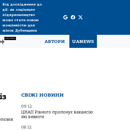
Від дослідження до
дії: як соціальне
підприємництво
може стати новою
можливістю для
жінок Дубенщини
СПЕЦТЕМА
рф
АВТОРИ
UANEWS
із
СВІЖІ НОВИНИ
09:12
ЦНАП Рівного пропонує вакансію:
які вимоги
оловік
08:12