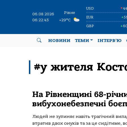
USD
4
▼
Рівне
06.08.2026
EUR
5
▲
06:22:44
+29°C
GBP
6
▲
НОВИНИ
ТЕМИ
ІНТЕРВ’Ю
#у жителя Кост
На Рівненщині 68-річни
вибухонебезпечні боє
Людей не зупиняє навіть трагічний випа
втратив двох онуків та за це сидітиме, в