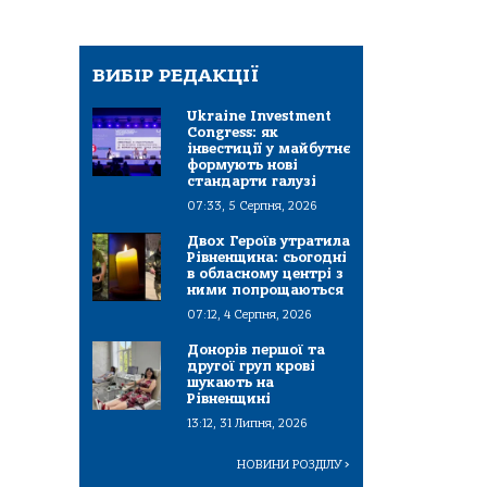
ВИБІР РЕДАКЦІЇ
Ukraine Investment
Congress: як
інвестиції у майбутнє
формують нові
стандарти галузі
07:33, 5 Серпня, 2026
Двох Героїв утратила
Рівненщина: сьогодні
в обласному центрі з
ними попрощаються
07:12, 4 Серпня, 2026
Донорів першої та
другої груп крові
шукають на
Рівненщині
13:12, 31 Липня, 2026
НОВИНИ РОЗДІЛУ
>