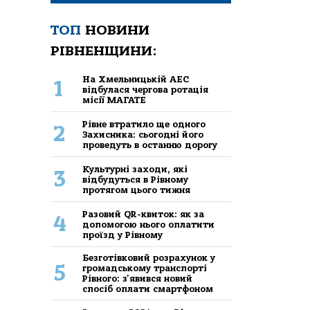
ТОП
НОВИНИ
РІВНЕНЩИНИ:
На Хмельницькій АЕС
1
відбулася чергова ротація
місії МАГАТЕ
Рівне втратило ще одного
2
Захисника: сьогодні його
проведуть в останню дорогу
Культурні заходи, які
3
відбудуться в Рівному
протягом цього тижня
Разовий QR-квиток: як за
4
допомогою нього оплатити
проїзд у Рівному
Безготівковий розрахунок у
5
громадському транспорті
Рівного: з'явився новий
спосіб оплати смартфоном