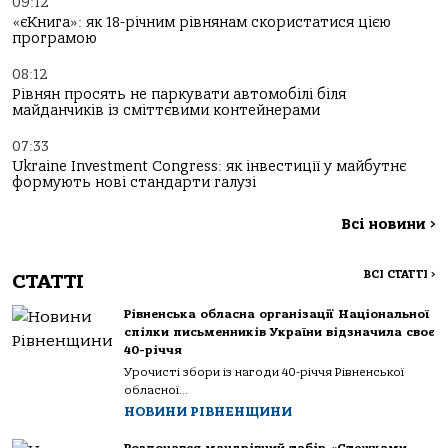
09:12
«єКнига»: як 18-річним рівнянам скористатися цією
програмою
08:12
Рівнян просять не паркувати автомобілі біля
майданчиків із сміттєвими контейнерами
07:33
Ukraine Investment Congress: як інвестиції у майбутнє
формують нові стандарти галузі
Всі новини
>
ВСІ СТАТТІ
>
СТАТТІ
Рівненська обласна організації Національної
спілки письменників України відзначила своє
40-річчя
Урочисті збори із нагоди 40-річчя Рівненської
обласної...
НОВИНИ РІВНЕНЩИНИ