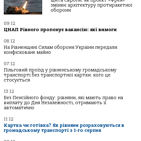
щита Європи: як проєкт «Фрея»
змінює архітектуру протиракетної
оборони
09:12
ЦНАП Рівного пропонує вакансію: які вимоги
08:12
На Рівненщині Силам оборони України передали
конфісковане майно
07:12
Пільговий проїзд у рівненському громадському
транспорті без транспортної картки: кого це
стосується
13:12
Без Пенсійного фонду: рівняни, які мають право на
виплату до Дня Незалежності, отримають її
автоматично
11:12
Картка чи готівка? Як рівняни розраховуються в
громадському транспорті з 1-го серпня