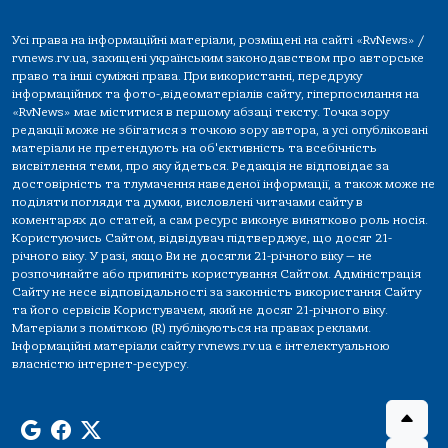
Усі права на інформаційні матеріали, розміщені на сайті «RvNews» /
rvnews.rv.ua, захищені українським законодавством про авторське
право та інші суміжні права. При використанні, передруку
інформаційних та фото-,відеоматеріалів сайту, гіперпосилання на
«RvNews» має міститися в першому абзаці тексту. Точка зору
редакції може не збігатися з точкою зору автора, а усі опубліковані
матеріали не претендують на об'єктивність та всебічність
висвітлення теми, про яку йдеться. Редакція не відповідає за
достовірність та тлумачення наведеної інформації, а також може не
поділяти погляди та думки, висловлені читачами сайту в
коментарях до статей, а сам ресурс виконує винятково роль носія.
Користуючись Сайтом, відвідувач підтверджує, що досяг 21-
річного віку. У разі, якщо Ви не досягли 21-річного віку — не
розпочинайте або припиніть користування Сайтом. Адміністрація
Сайту не несе відповідальності за законність використання Сайту
та його сервісів Користувачем, який не досяг 21-річного віку.
Матеріали з поміткою (R) публікуються на правах реклами.
Інформаційні матеріали сайту rvnews.rv.ua є інтелектуальною
власністю інтернет-ресурсу.