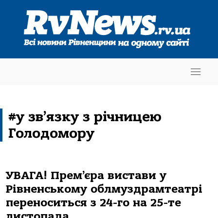
#у зв’язку з річницею
Голодомору
УВАГА! Прем’єра вистави у
Рівненському облмуздрамтеатрі
переноситься з 24-го на 25-те
листопада