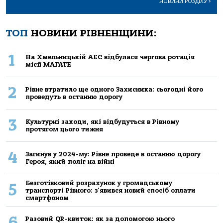
НОВИНИ РОЗДІЛУ
>
ТОП
НОВИНИ РІВНЕНЩИНИ:
1
На Хмельницькій АЕС відбулася чергова ротація
місії МАГАТЕ
2
Рівне втратило ще одного Захисника: сьогодні його
проведуть в останню дорогу
3
Культурні заходи, які відбудуться в Рівному
протягом цього тижня
4
Загинув у 2024-му: Рівне проведе в останню дорогу
Героя, який поліг на війні
Безготівковий розрахунок у громадському
5
транспорті Рівного: з'явився новий спосіб оплати
смартфоном
6
Разовий QR-квиток: як за допомогою нього