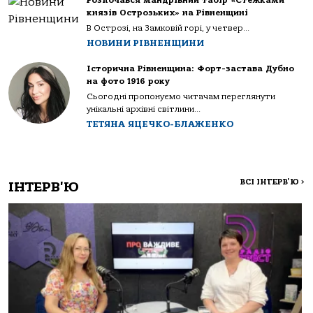
Розпочався мандрівний табір «Стежками
князів Острозьких» на Рівненщині
В Острозі, на Замковій горі, у четвер...
НОВИНИ РІВНЕНЩИНИ
Історична Рівненщина: Форт-застава Дубно
на фото 1916 року
Сьогодні пропонуємо читачам переглянути
унікальні архівні світлини...
ТЕТЯНА ЯЦЕЧКО-БЛАЖЕНКО
ВСІ ІНТЕРВ'Ю
>
ІНТЕРВ'Ю