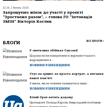
22:26, 1 Липня, 2026
Запрошуємо жінок до участі у проєкті
“Зростаємо разом”, – голова ГО “Інтонація
ЗМІН” Вікторія Костюк
ВСІ БЛОГИ
>
БЛОГИ
У святкових обіймах Саксонії
Щоразу після повернення із журналістського
відрядження я...
НОВИНИ РІВНЕНЩИНИ
Стус на гривні: не просто портрет, а питання
нашої пам’яті
Є імена, які не повинні залишатися лише...
НОВИНИ РІВНЕНЩИНИ
Білий Орел летить додому
Президент Польщі Кароль Навроцький позбавив
Володимира Зеленського...