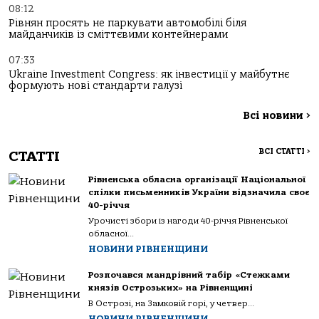
08:12
Рівнян просять не паркувати автомобілі біля
майданчиків із сміттєвими контейнерами
07:33
Ukraine Investment Congress: як інвестиції у майбутнє
формують нові стандарти галузі
Всі новини
>
ВСІ СТАТТІ
>
СТАТТІ
Рівненська обласна організації Національної
спілки письменників України відзначила своє
40-річчя
Урочисті збори із нагоди 40-річчя Рівненської
обласної...
НОВИНИ РІВНЕНЩИНИ
Розпочався мандрівний табір «Стежками
князів Острозьких» на Рівненщині
В Острозі, на Замковій горі, у четвер...
НОВИНИ РІВНЕНЩИНИ