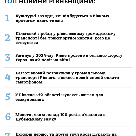
ТОП
НОВИНИ РІВНЕНЩИНИ:
1
Культурні заходи, які відбудуться в Рівному
протягом цього тижня
Пільговий проїзд у рівненському громадському
2
транспорті без транспортної картки: кого це
стосується
3
Загинув у 2024-му: Рівне проведе в останню дорогу
Героя, який поліг на війні
Безготівковий розрахунок у громадському
4
транспорті Рівного: з'явився новий спосіб оплати
смартфоном
5
У Рівненській області шукають житло для
евакуйованих
6
Монети, яким понад 100 років, з'явилися в
Дубенському замку
Донорів першої та другої груп крові шукають на