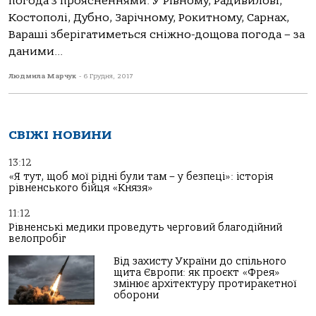
погода з проясненнями. У Рівному, Радивилові,
Костополі, Дубно, Зарічному, Рокитному, Сарнах,
Вараші зберігатиметься сніжно-дощова погода – за
даними...
Людмила Марчук
-
6 Грудня, 2017
СВІЖІ НОВИНИ
13:12
«Я тут, щоб мої рідні були там – у безпеці»: історія
рівненського бійця «Князя»
11:12
Рівненські медики проведуть черговий благодійний
велопробіг
Від захисту України до спільного
щита Європи: як проєкт «Фрея»
змінює архітектуру протиракетної
оборони