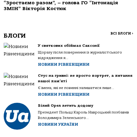
“Зростаємо разом”, – голова ГО “Інтонація
ЗМІН” Вікторія Костюк
ВСІ БЛОГИ
>
БЛОГИ
У святкових обіймах Саксонії
Щоразу після повернення із журналістського
відрядження я...
НОВИНИ РІВНЕНЩИНИ
Стус на гривні: не просто портрет, а питання
нашої пам’яті
Є імена, які не повинні залишатися лише...
НОВИНИ РІВНЕНЩИНИ
Білий Орел летить додому
Президент Польщі Кароль Навроцький позбавив
Володимира Зеленського...
НОВИНИ УКРАЇНИ