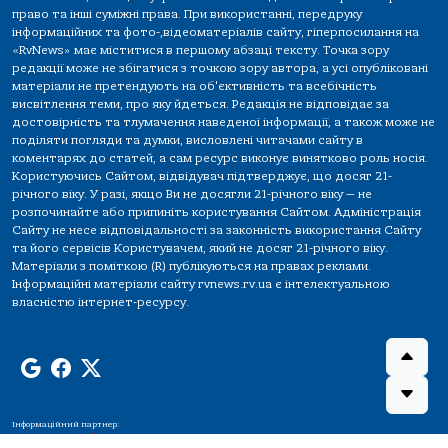
право та інші суміжні права. При використанні, передруку
інформаційних та фото-,відеоматеріалів сайту, гіперпосилання на
«RvNews» має міститися в першому абзаці тексту. Точка зору
редакції може не збігатися з точкою зору автора, а усі опубліковані
матеріали не претендують на об'єктивність та всебічність
висвітлення теми, про яку йдеться. Редакція не відповідає за
достовірність та тлумачення наведеної інформації, а також може не
поділяти погляди та думки, висловлені читачами сайту в
коментарях до статей, а сам ресурс виконує винятково роль носія.
Користуючись Сайтом, відвідувач підтверджує, що досяг 21-
річного віку. У разі, якщо Ви не досягли 21-річного віку — не
розпочинайте або припиніть користування Сайтом. Адміністрація
Сайту не несе відповідальності за законність використання Сайту
та його сервісів Користувачем, який не досяг 21-річного віку.
Матеріали з поміткою (R) публікуються на правах реклами.
Інформаційні матеріали сайту rvnews.rv.ua є інтелектуальною
власністю інтернет-ресурсу.
Інформаційний партнер: