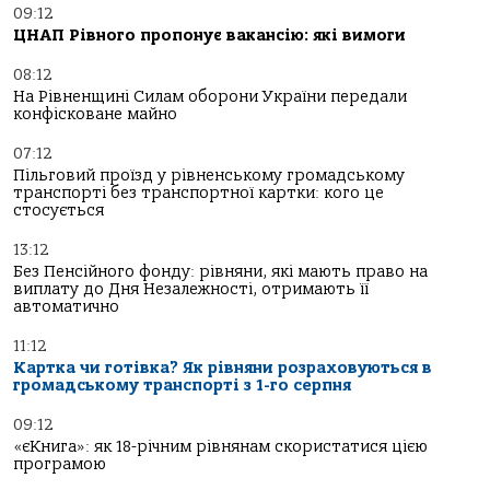
09:12
ЦНАП Рівного пропонує вакансію: які вимоги
08:12
На Рівненщині Силам оборони України передали
конфісковане майно
07:12
Пільговий проїзд у рівненському громадському
транспорті без транспортної картки: кого це
стосується
13:12
Без Пенсійного фонду: рівняни, які мають право на
виплату до Дня Незалежності, отримають її
автоматично
11:12
Картка чи готівка? Як рівняни розраховуються в
громадському транспорті з 1-го серпня
09:12
«єКнига»: як 18-річним рівнянам скористатися цією
програмою