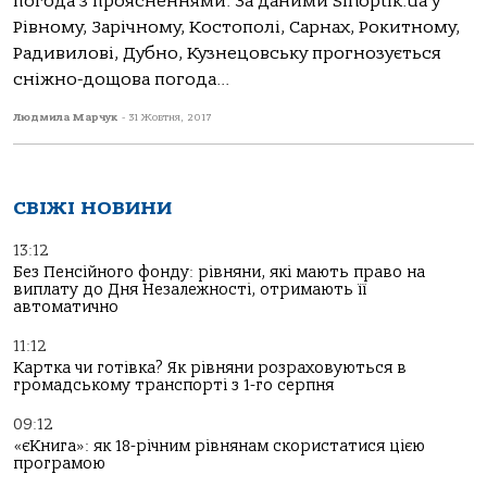
погода з проясненнями. За даними Sinoptik.ua у
Рівному, Зарічному, Костополі, Сарнах, Рокитному,
Радивилові, Дубно, Кузнецовську прогнозується
сніжно-дощова погода...
Людмила Марчук
-
31 Жовтня, 2017
СВІЖІ НОВИНИ
13:12
Без Пенсійного фонду: рівняни, які мають право на
виплату до Дня Незалежності, отримають її
автоматично
11:12
Картка чи готівка? Як рівняни розраховуються в
громадському транспорті з 1-го серпня
09:12
«єКнига»: як 18-річним рівнянам скористатися цією
програмою