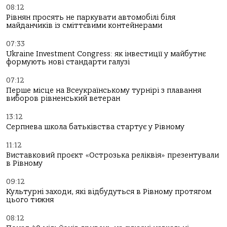
08:12
Рівнян просять не паркувати автомобілі біля
майданчиків із сміттєвими контейнерами
07:33
Ukraine Investment Congress: як інвестиції у майбутнє
формують нові стандарти галузі
07:12
Перше місце на Всеукраїнському турнірі з плавання
виборов рівненський ветеран
13:12
Серпнева школа батьківства стартує у Рівному
11:12
Виставковий проєкт «Острозька реліквія» презентували
в Рівному
09:12
Культурні заходи, які відбудуться в Рівному протягом
цього тижня
08:12