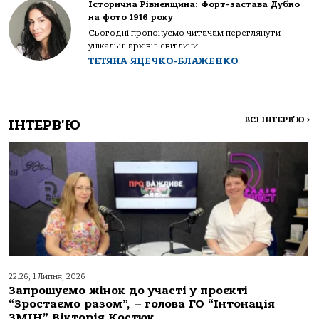
Історична Рівненщина: Форт-застава Дубно
на фото 1916 року
Сьогодні пропонуємо читачам переглянути
унікальні архівні світлини...
ТЕТЯНА ЯЦЕЧКО-БЛАЖЕНКО
ВСІ ІНТЕРВ'Ю
>
ІНТЕРВ'Ю
22:26, 1 Липня, 2026
Запрошуємо жінок до участі у проєкті
“Зростаємо разом”, – голова ГО “Інтонація
ЗМІН” Вікторія Костюк