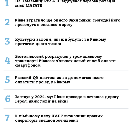
1
На Хмельницькій АЕС відбулася чергова ротація
місії МАГАТЕ
2
Рівне втратило ще одного Захисника: сьогодні його
проведуть в останню дорогу
3
Культурні заходи, які відбудуться в Рівному
протягом цього тижня
Безготівковий розрахунок у громадському
4
транспорті Рівного: з'явився новий спосіб оплати
смартфоном
5
Разовий QR-квиток: як за допомогою нього
оплатити проїзд у Рівному
6
Загинув у 2024-му: Рівне проведе в останню дорогу
Героя, який поліг на війні
7
У хімічному цеху ХАЕС визначили кращих
операторів спецводоочищення