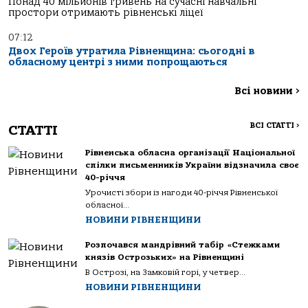
Понад 40 мільйонів гривень на сучасні навчальні
простори отримають рівненські ліцеї
07:12
Двох Героїв утратила Рівненщина: сьогодні в
обласному центрі з ними попрощаються
Всі новини
>
ВСІ СТАТТІ
>
СТАТТІ
Рівненська обласна організації Національної
спілки письменників України відзначила своє
40-річчя
Урочисті збори із нагоди 40-річчя Рівненської
обласної...
НОВИНИ РІВНЕНЩИНИ
Розпочався мандрівний табір «Стежками
князів Острозьких» на Рівненщині
В Острозі, на Замковій горі, у четвер...
НОВИНИ РІВНЕНЩИНИ