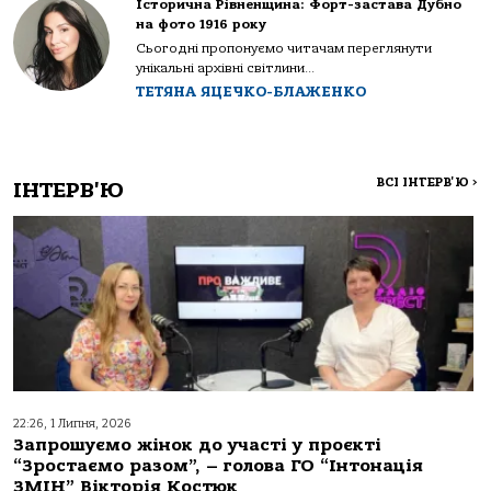
Історична Рівненщина: Форт-застава Дубно
на фото 1916 року
Сьогодні пропонуємо читачам переглянути
унікальні архівні світлини...
ТЕТЯНА ЯЦЕЧКО-БЛАЖЕНКО
ВСІ ІНТЕРВ'Ю
>
ІНТЕРВ'Ю
22:26, 1 Липня, 2026
Запрошуємо жінок до участі у проєкті
“Зростаємо разом”, – голова ГО “Інтонація
ЗМІН” Вікторія Костюк