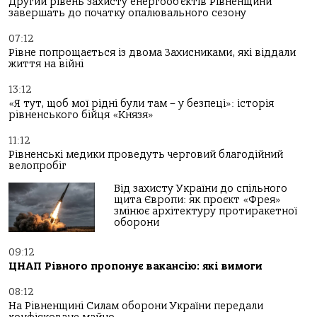
Другий рівень захисту енергооб’єктів Рівненщини
завершать до початку опалювального сезону
07:12
Рівне попрощається із двома Захисниками, які віддали
життя на війні
13:12
«Я тут, щоб мої рідні були там – у безпеці»: історія
рівненського бійця «Князя»
11:12
Рівненські медики проведуть черговий благодійний
велопробіг
Від захисту України до спільного
щита Європи: як проєкт «Фрея»
змінює архітектуру протиракетної
оборони
09:12
ЦНАП Рівного пропонує вакансію: які вимоги
08:12
На Рівненщині Силам оборони України передали