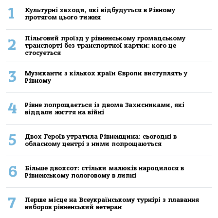
1
Культурні заходи, які відбудуться в Рівному
протягом цього тижня
Пільговий проїзд у рівненському громадському
2
транспорті без транспортної картки: кого це
стосується
3
Музиканти з кількох країн Європи виступлять у
Рівному
4
Рівне попрощається із двома Захисниками, які
віддали життя на війні
5
Двох Героїв утратила Рівненщина: сьогодні в
обласному центрі з ними попрощаються
6
Більше двохсот: стільки малюків народилося в
Рівненському пологовому в липні
7
Перше місце на Всеукраїнському турнірі з плавання
виборов рівненський ветеран