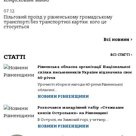
конфісковане майно
07:12
Пільговий проїзд у рівненському громадському
транспорті без транспортної картки: кого це
стосується
Всі новини
>
ВСІ СТАТТІ
>
СТАТТІ
Рівненська обласна організації Національної
спілки письменників України відзначила своє
40-річчя
Урочисті збори із нагоди 40-річчя Рівненської
обласної...
НОВИНИ РІВНЕНЩИНИ
Розпочався мандрівний табір «Стежками
князів Острозьких» на Рівненщині
В Острозі, на Замковій горі, у четвер...
НОВИНИ РІВНЕНЩИНИ