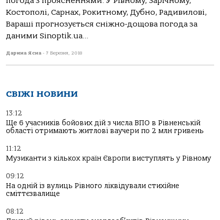
погода з проясненнями. У Рівному, Зарічному,
Костополі, Сарнах, Рокитному, Дубно, Радивилові,
Вараші прогнозується сніжно-дощова погода за
даними Sinoptik.ua...
Дарина Ясна
-
7 Березня, 2018
СВІЖІ НОВИНИ
13:12
Ще 6 учасників бойових дій з числа ВПО в Рівненській
області отримають житлові ваучери по 2 млн гривень
11:12
Музиканти з кількох країн Європи виступлять у Рівному
09:12
На одній із вулиць Рівного ліквідували стихійне
сміттєзвалище
08:12