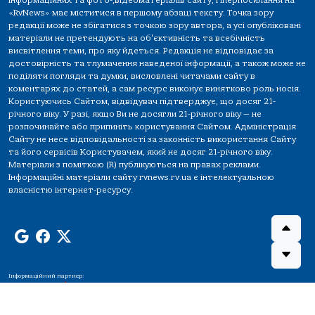
інформаційних та фото-,відеоматеріалів сайту, гіперпосилання на
«RvNews» має міститися в першому абзаці тексту. Точка зору
редакції може не збігатися з точкою зору автора, а усі опубліковані
матеріали не претендують на об'єктивність та всебічність
висвітлення теми, про яку йдеться. Редакція не відповідає за
достовірність та тлумачення наведеної інформації, а також може не
поділяти погляди та думки, висловлені читачами сайту в
коментарях до статей, а сам ресурс виконує винятково роль носія.
Користуючись Сайтом, відвідувач підтверджує, що досяг 21-
річного віку. У разі, якщо Ви не досягли 21-річного віку — не
розпочинайте або припиніть користування Сайтом. Адміністрація
Сайту не несе відповідальності за законність використання Сайту
та його сервісів Користувачем, який не досяг 21-річного віку.
Матеріали з поміткою (R) публікуються на правах реклами.
Інформаційні матеріали сайту rvnews.rv.ua є інтелектуальною
власністю інтернет-ресурсу.
Інформаційний партнер: