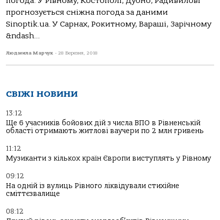
погода. У Рівному, Костополі, Дубно, Радивилові
прогнозується сніжна погода за даними
Sinoptik.ua. У Сарнах, Рокитному, Вараші, Зарічному
&ndash...
Людмила Марчук
-
28 Березня, 2018
СВІЖІ НОВИНИ
13:12
Ще 6 учасників бойових дій з числа ВПО в Рівненській
області отримають житлові ваучери по 2 млн гривень
11:12
Музиканти з кількох країн Європи виступлять у Рівному
09:12
На одній із вулиць Рівного ліквідували стихійне
сміттєзвалище
08:12