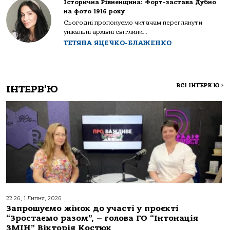
Історична Рівненщина: Форт-застава Дубно
на фото 1916 року
Сьогодні пропонуємо читачам переглянути
унікальні архівні світлини...
ТЕТЯНА ЯЦЕЧКО-БЛАЖЕНКО
ВСІ ІНТЕРВ'Ю
>
ІНТЕРВ'Ю
22:26, 1 Липня, 2026
Запрошуємо жінок до участі у проєкті
“Зростаємо разом”, – голова ГО “Інтонація
ЗМІН” Вікторія Костюк