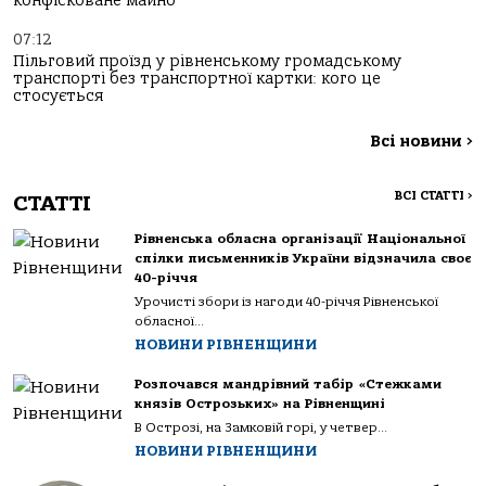
конфісковане майно
07:12
Пільговий проїзд у рівненському громадському
транспорті без транспортної картки: кого це
стосується
Всі новини
>
ВСІ СТАТТІ
>
СТАТТІ
Рівненська обласна організації Національної
спілки письменників України відзначила своє
40-річчя
Урочисті збори із нагоди 40-річчя Рівненської
обласної...
НОВИНИ РІВНЕНЩИНИ
Розпочався мандрівний табір «Стежками
князів Острозьких» на Рівненщині
В Острозі, на Замковій горі, у четвер...
НОВИНИ РІВНЕНЩИНИ