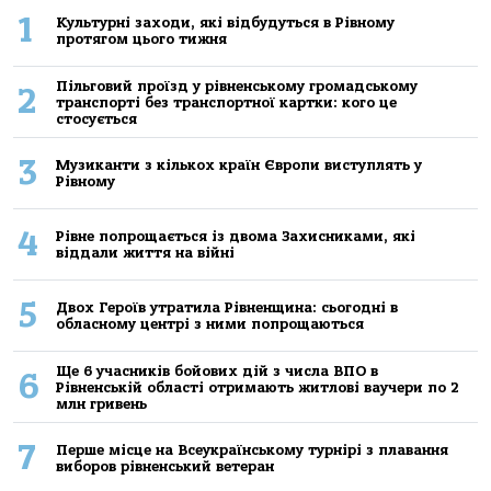
1
Культурні заходи, які відбудуться в Рівному
протягом цього тижня
Пільговий проїзд у рівненському громадському
2
транспорті без транспортної картки: кого це
стосується
3
Музиканти з кількох країн Європи виступлять у
Рівному
4
Рівне попрощається із двома Захисниками, які
віддали життя на війні
5
Двох Героїв утратила Рівненщина: сьогодні в
обласному центрі з ними попрощаються
Ще 6 учасників бойових дій з числа ВПО в
6
Рівненській області отримають житлові ваучери по 2
млн гривень
7
Перше місце на Всеукраїнському турнірі з плавання
виборов рівненський ветеран