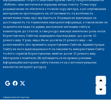
інформаційних та фото-,відеоматеріалів сайту, гіперпосилання на
«RvNews» має міститися в першому абзаці тексту. Точка зору
редакції може не збігатися з точкою зору автора, а усі опубліковані
матеріали не претендують на об'єктивність та всебічність
висвітлення теми, про яку йдеться. Редакція не відповідає за
достовірність та тлумачення наведеної інформації, а також може не
поділяти погляди та думки, висловлені читачами сайту в
коментарях до статей, а сам ресурс виконує винятково роль носія.
Користуючись Сайтом, відвідувач підтверджує, що досяг 21-
річного віку. У разі, якщо Ви не досягли 21-річного віку — не
розпочинайте або припиніть користування Сайтом. Адміністрація
Сайту не несе відповідальності за законність використання Сайту
та його сервісів Користувачем, який не досяг 21-річного віку.
Матеріали з поміткою (R) публікуються на правах реклами.
Інформаційні матеріали сайту rvnews.rv.ua є інтелектуальною
власністю інтернет-ресурсу.
Інформаційний партнер: