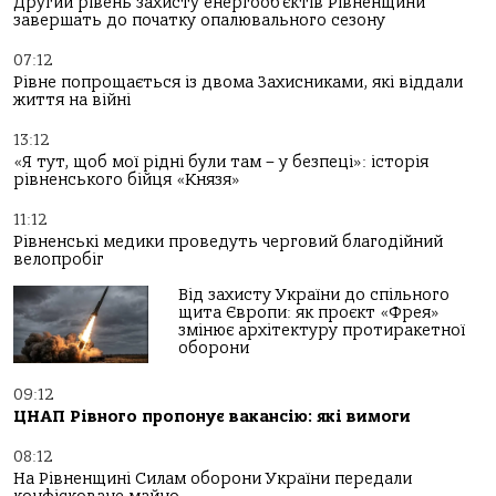
Другий рівень захисту енергооб’єктів Рівненщини
завершать до початку опалювального сезону
07:12
Рівне попрощається із двома Захисниками, які віддали
життя на війні
13:12
«Я тут, щоб мої рідні були там – у безпеці»: історія
рівненського бійця «Князя»
11:12
Рівненські медики проведуть черговий благодійний
велопробіг
Від захисту України до спільного
щита Європи: як проєкт «Фрея»
змінює архітектуру протиракетної
оборони
09:12
ЦНАП Рівного пропонує вакансію: які вимоги
08:12
На Рівненщині Силам оборони України передали