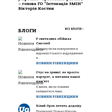
– голова ГО “Інтонація ЗМІН”
Вікторія Костюк
ВСІ БЛОГИ
>
БЛОГИ
У святкових обіймах
Саксонії
Щоразу після повернення із
журналістського відрядження
я...
НОВИНИ РІВНЕНЩИНИ
Стус на гривні: не просто
портрет, а питання нашої
пам’яті
Є імена, які не повинні
залишатися лише...
НОВИНИ РІВНЕНЩИНИ
Білий Орел летить додому
Президент Польщі Кароль