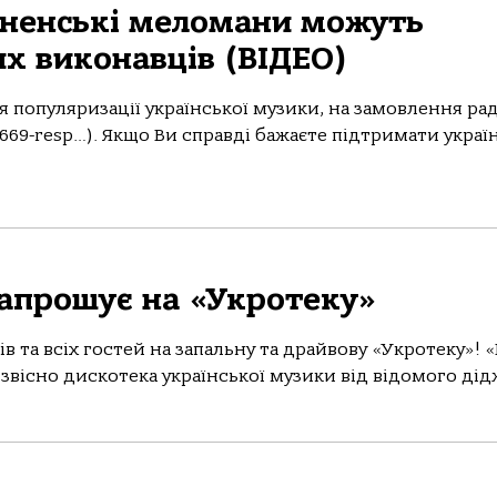
івненські меломани можуть
х виконавців (ВІДЕО)
я популяризації української музики, на замовлення рад
5669-resp…​). Якщо Ви справді бажаєте підтримати украї
запрошує на «Укротеку»
 та всіх гостей на запальну та драйвову «Укротеку»! 
вісно дискотека української музики від відомого дідж