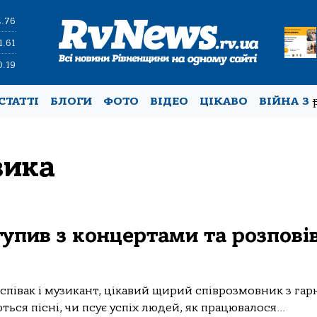
4.76
1.61
0.19
СТАТТІ
БЛОГИ
ФОТО
ВІДЕО
ЦІКАВО
ВІЙНА З
зика
упив з концертами та розпові
співак і музикант, цікавий щирий співрозмовник з га
ься пісні, чи псує успіх людей, як працювалося...