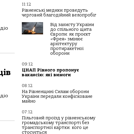
11:12
Рівненські медики проведуть
черговий благодійний велопробіг
Від захисту України
адіо
до спільного щита
Європи: як проєкт
«Фрея» змінює
архітектуру
протиракетної
оборони
09:12
ців
ЦНАП Рівного пропонує
вакансію: які вимоги
08:12
На Рівненщині Силам оборони
адіо
України передали конфісковане
майно
07:12
Пільговий проїзд у рівненському
громадському транспорті без
транспортної картки: кого це
стосується