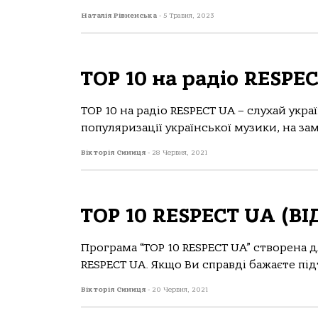
Наталія Рівненська
-
5 Травня, 2023
TOP 10 на радіо RESPE
TOP 10 на радіо RESPECT UA – слухай укр
популяризації української музики, на за
Вікторія Синиця
-
28 Червня, 2021
TOP 10 RESPECT UA (ВІ
Програма “TOP 10 RESPECT UA” створена д
RESPECT UA. Якщо Ви справді бажаєте під
Вікторія Синиця
-
20 Червня, 2021