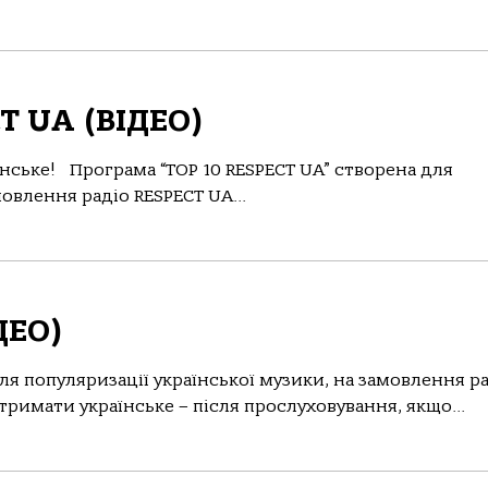
CT UA (ВІДЕО)
аїнське! Програма “TOP 10 RESPECT UA” створена для
мовлення радіо RESPECT UA...
ДЕО)
ля популяризації української музики, на замовлення р
тримати українське – після прослуховування, якщо...