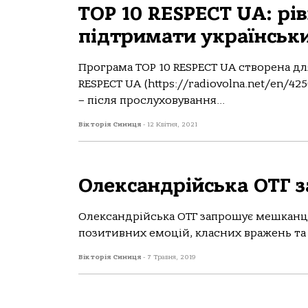
TOP 10 RESPECT UA: р
підтримати українськи
Програма TOP 10 RESPECT UA створена дл
RESPECT UA (https://radiovolna.net/en/42
– після прослуховування...
Вікторія Синиця
-
12 Квітня, 2021
Олександрійська ОТГ 
Олександрійська ОТГ запрошує мешканців
позитивних емоцій, класних вражень та з
Вікторія Синиця
-
7 Травня, 2019