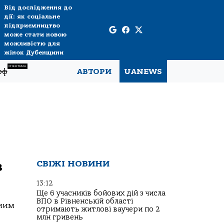
Від дослідження до
дії: як соціальне
підприємництво
може стати новою
можливістю для
жінок Дубенщини
СПЕЦТЕМА
рф
АВТОРИ
UANEWS
в
СВІЖІ НОВИНИ
13:12
Ще 6 учасників бойових дій з числа
ВПО в Рівненській області
рним
отримають житлові ваучери по 2
млн гривень