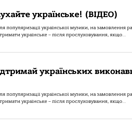
лухайте українське! (ВІДЕО)
ля популяризації української музики, на замовлення р
тримати українське – після прослуховування, якщо...
ідтримай українських виконав
ля популяризації української музики, на замовлення р
тримати українське – після прослуховування, якщо...