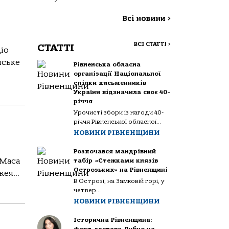
Всі новини
>
ВСІ СТАТТІ
>
СТАТТІ
іо
нське
Рівненська обласна
організації Національної
спілки письменників
України відзначила своє 40-
річчя
Урочисті збори із нагоди 40-
річчя Рівненської обласної...
НОВИНИ РІВНЕНЩИНИ
Розпочався мандрівний
«Маса
табір «Стежками князів
Острозьких» на Рівненщині
ея...
В Острозі, на Замковій горі, у
четвер...
НОВИНИ РІВНЕНЩИНИ
Історична Рівненщина: