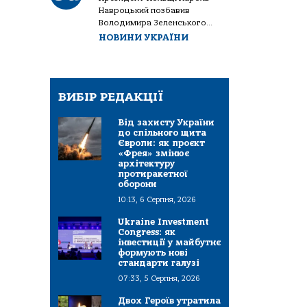
Навроцький позбавив
Володимира Зеленського...
НОВИНИ УКРАЇНИ
ВИБІР РЕДАКЦІЇ
Від захисту України
до спільного щита
Європи: як проєкт
«Фрея» змінює
архітектуру
протиракетної
оборони
10:13, 6 Серпня, 2026
Ukraine Investment
Congress: як
інвестиції у майбутнє
формують нові
стандарти галузі
07:33, 5 Серпня, 2026
Двох Героїв утратила