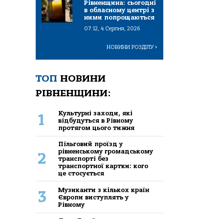
Рівненщина: сьогодні
в обласному центрі з
ними попрощаються
07:12, 4 Серпня, 2026
НОВИНИ РОЗДІЛУ
>
ТОП
НОВИНИ
РІВНЕНЩИНИ:
Культурні заходи, які
1
відбудуться в Рівному
протягом цього тижня
Пільговий проїзд у
рівненському громадському
2
транспорті без
транспортної картки: кого
це стосується
Музиканти з кількох країн
3
Європи виступлять у
Рівному