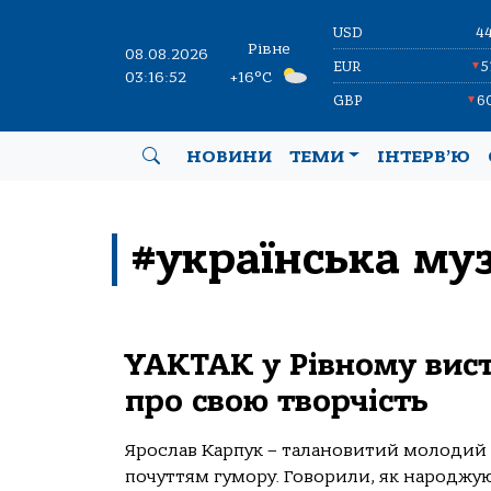
USD
4
Рівне
08.08.2026
EUR
5
▼
03:16:53
+16°C
GBP
6
▼
НОВИНИ
ТЕМИ
ІНТЕРВ’Ю
#українська му
YAKTAK у Рівному вист
про свою творчість
Ярослав Карпук – талановитий молодий 
почуттям гумору. Говорили, як народжуют