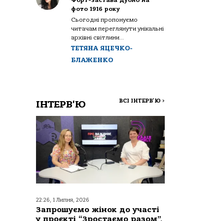
Форт-застава Дубно на
фото 1916 року
Сьогодні пропонуємо
читачам переглянути унікальні
архівні світлини...
ТЕТЯНА ЯЦЕЧКО-
БЛАЖЕНКО
ВСІ ІНТЕРВ'Ю
>
ІНТЕРВ'Ю
22:26, 1 Липня, 2026
Запрошуємо жінок до участі
у проєкті “Зростаємо разом”,