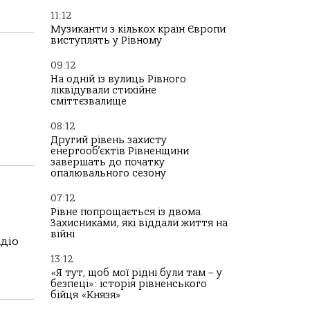
11:12
Музиканти з кількох країн Європи
виступлять у Рівному
09:12
На одній із вулиць Рівного
ліквідували стихійне
сміттєзвалище
08:12
Другий рівень захисту
енергооб’єктів Рівненщини
завершать до початку
опалювального сезону
07:12
Рівне попрощається із двома
Захисниками, які віддали життя на
війні
адіо
13:12
«Я тут, щоб мої рідні були там – у
безпеці»: історія рівненського
бійця «Князя»