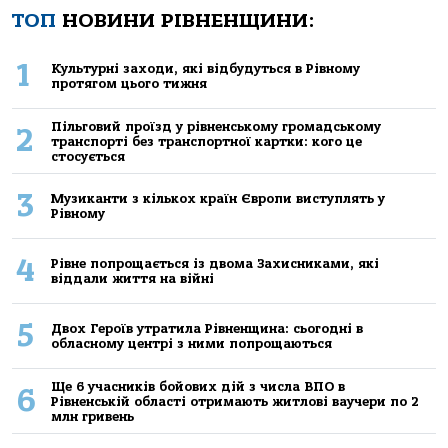
ТОП
НОВИНИ РІВНЕНЩИНИ:
1
Культурні заходи, які відбудуться в Рівному
протягом цього тижня
Пільговий проїзд у рівненському громадському
2
транспорті без транспортної картки: кого це
стосується
3
Музиканти з кількох країн Європи виступлять у
Рівному
4
Рівне попрощається із двома Захисниками, які
віддали життя на війні
5
Двох Героїв утратила Рівненщина: сьогодні в
обласному центрі з ними попрощаються
Ще 6 учасників бойових дій з числа ВПО в
6
Рівненській області отримають житлові ваучери по 2
млн гривень