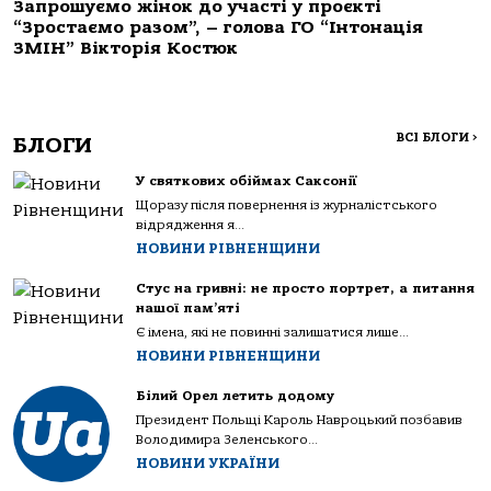
Запрошуємо жінок до участі у проєкті
“Зростаємо разом”, – голова ГО “Інтонація
ЗМІН” Вікторія Костюк
ВСІ БЛОГИ
>
БЛОГИ
У святкових обіймах Саксонії
Щоразу після повернення із журналістського
відрядження я...
НОВИНИ РІВНЕНЩИНИ
Стус на гривні: не просто портрет, а питання
нашої пам’яті
Є імена, які не повинні залишатися лише...
НОВИНИ РІВНЕНЩИНИ
Білий Орел летить додому
Президент Польщі Кароль Навроцький позбавив
Володимира Зеленського...
НОВИНИ УКРАЇНИ