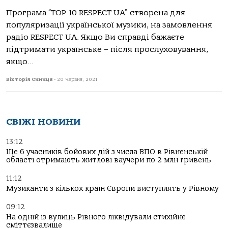
Програма “TOP 10 RESPECT UA” створена для
популяризації української музики, на замовлення
радіо RESPECT UA. Якщо Ви справді бажаєте
підтримати українське – після прослуховування,
якщо...
Вікторія Синиця
-
20 Червня, 2021
СВІЖІ НОВИНИ
13:12
Ще 6 учасників бойових дій з числа ВПО в Рівненській
області отримають житлові ваучери по 2 млн гривень
11:12
Музиканти з кількох країн Європи виступлять у Рівному
09:12
На одній із вулиць Рівного ліквідували стихійне
сміттєзвалище