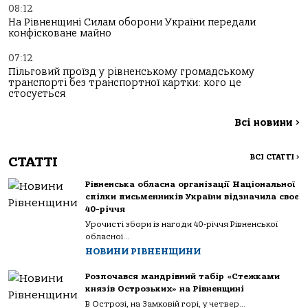
08:12
На Рівненщині Силам оборони України передали
конфісковане майно
07:12
Пільговий проїзд у рівненському громадському
транспорті без транспортної картки: кого це
стосується
Всі новини
>
ВСІ СТАТТІ
>
СТАТТІ
Рівненська обласна організації Національної
спілки письменників України відзначила своє
40-річчя
Урочисті збори із нагоди 40-річчя Рівненської
обласної...
НОВИНИ РІВНЕНЩИНИ
Розпочався мандрівний табір «Стежками
князів Острозьких» на Рівненщині
В Острозі, на Замковій горі, у четвер...