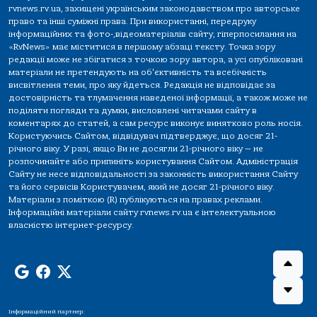
rvnews.rv.ua, захищені українським законодавством про авторське
право та інші суміжні права. При використанні, передруку
інформаційних та фото-,відеоматеріалів сайту, гіперпосилання на
«RvNews» має міститися в першому абзаці тексту. Точка зору
редакції може не збігатися з точкою зору автора, а усі опубліковані
матеріали не претендують на об'єктивність та всебічність
висвітлення теми, про яку йдеться. Редакція не відповідає за
достовірність та тлумачення наведеної інформації, а також може не
поділяти погляди та думки, висловлені читачами сайту в
коментарях до статей, а сам ресурс виконує винятково роль носія.
Користуючись Сайтом, відвідувач підтверджує, що досяг 21-
річного віку. У разі, якщо Ви не досягли 21-річного віку — не
розпочинайте або припиніть користування Сайтом. Адміністрація
Сайту не несе відповідальності за законність використання Сайту
та його сервісів Користувачем, який не досяг 21-річного віку.
Матеріали з поміткою (R) публікуються на правах реклами.
Інформаційні матеріали сайту rvnews.rv.ua є інтелектуальною
власністю інтернет-ресурсу.
Інформаційний партнер: