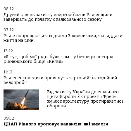
08:12
Другий рівень захисту енергооб’єктів Рівненщини
завершать до початку опалювального сезону
07:12
Рівне попрощається із двома Захисниками, які віддали
життя на війні
13:12
«Я тут, щоб мої рідні були там – у безпеці»: історія
рівненського бійця «Князя»
11:12
Рівненські медики проведуть черговий благодійний
велопробіг
Від захисту України до спільного
щита Європи: як проєкт «Фрея»
змінює архітектуру протиракетної
оборони
09:12
ЦНАП Рівного пропонує вакансію: які вимоги