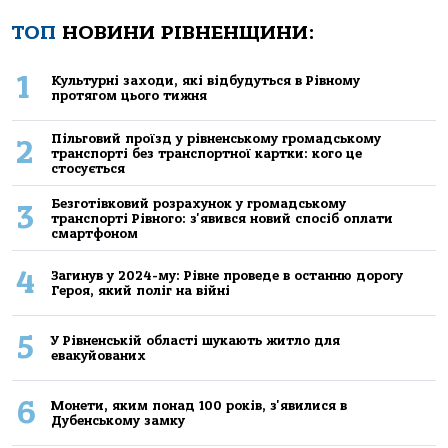
ТОП
НОВИНИ РІВНЕНЩИНИ:
1
Культурні заходи, які відбудуться в Рівному
протягом цього тижня
Пільговий проїзд у рівненському громадському
2
транспорті без транспортної картки: кого це
стосується
Безготівковий розрахунок у громадському
3
транспорті Рівного: з'явився новий спосіб оплати
смартфоном
4
Загинув у 2024-му: Рівне проведе в останню дорогу
Героя, який поліг на війні
5
У Рівненській області шукають житло для
евакуйованих
6
Монети, яким понад 100 років, з'явилися в
Дубенському замку