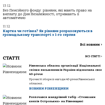
13:12
Без Пенсійного фонду: рівняни, які мають право на
виплату до Дня Незалежності, отримають її
автоматично
11:12
Картка чи готівка? Як рівняни розраховуються в
громадському транспорті з 1-го серпня
Всі новини
>
ВСІ СТАТТІ
>
СТАТТІ
Рівненська обласна організації Національної
спілки письменників України відзначила своє
40-річчя
Урочисті збори із нагоди 40-річчя Рівненської
обласної...
НОВИНИ РІВНЕНЩИНИ
Розпочався мандрівний табір «Стежками
князів Острозьких» на Рівненщині