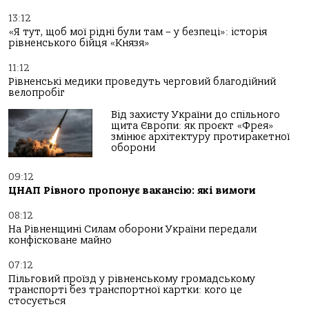
13:12
«Я тут, щоб мої рідні були там – у безпеці»: історія
рівненського бійця «Князя»
11:12
Рівненські медики проведуть черговий благодійний
велопробіг
Від захисту України до спільного
щита Європи: як проєкт «Фрея»
змінює архітектуру протиракетної
оборони
09:12
ЦНАП Рівного пропонує вакансію: які вимоги
08:12
На Рівненщині Силам оборони України передали
конфісковане майно
07:12
Пільговий проїзд у рівненському громадському
транспорті без транспортної картки: кого це
стосується