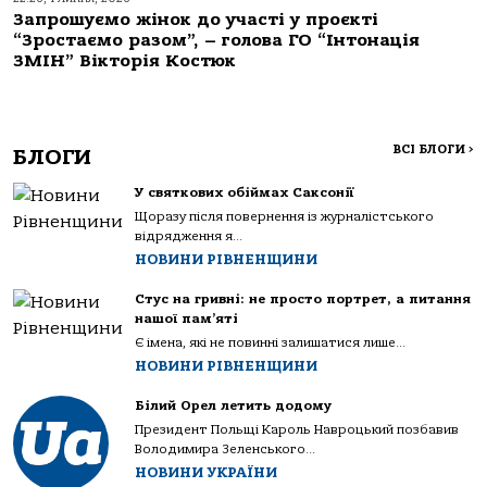
Запрошуємо жінок до участі у проєкті
“Зростаємо разом”, – голова ГО “Інтонація
ЗМІН” Вікторія Костюк
ВСІ БЛОГИ
>
БЛОГИ
У святкових обіймах Саксонії
Щоразу після повернення із журналістського
відрядження я...
НОВИНИ РІВНЕНЩИНИ
Стус на гривні: не просто портрет, а питання
нашої пам’яті
Є імена, які не повинні залишатися лише...
НОВИНИ РІВНЕНЩИНИ
Білий Орел летить додому
Президент Польщі Кароль Навроцький позбавив
Володимира Зеленського...
НОВИНИ УКРАЇНИ