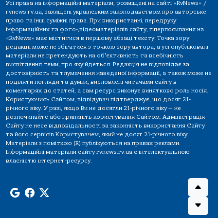
Усі права на інформаційні матеріали, розміщені на сайті «RvNews» /
rvnews.rv.ua, захищені українським законодавством про авторське
право та інші суміжні права. При використанні, передруку
інформаційних та фото-,відеоматеріалів сайту, гіперпосилання на
«RvNews» має міститися в першому абзаці тексту. Точка зору
редакції може не збігатися з точкою зору автора, а усі опубліковані
матеріали не претендують на об'єктивність та всебічність
висвітлення теми, про яку йдеться. Редакція не відповідає за
достовірність та тлумачення наведеної інформації, а також може не
поділяти погляди та думки, висловлені читачами сайту в
коментарях до статей, а сам ресурс виконує винятково роль носія.
Користуючись Сайтом, відвідувач підтверджує, що досяг 21-
річного віку. У разі, якщо Ви не досягли 21-річного віку — не
розпочинайте або припиніть користування Сайтом. Адміністрація
Сайту не несе відповідальності за законність використання Сайту
та його сервісів Користувачем, який не досяг 21-річного віку.
Матеріали з поміткою (R) публікуються на правах реклами.
Інформаційні матеріали сайту rvnews.rv.ua є інтелектуальною
власністю інтернет-ресурсу.