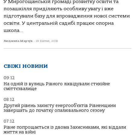
У Мирогощанській громаді розвитку освіти та
позашкілля приділяють особливу увагу і вже
підготували базу для впровадження нової системи
освіти. У центральній садибі працює опорна
школа...
Людмила Марчук
-
28 Квітня, 2018
СВІЖІ НОВИНИ
09:12
На одній із вулиць Рівного ліквідували стихійне
сміттєзвалище
08:12
Другий рівень захисту енергооб’єктів Рівненщини
завершать до початку опалювального сезону
07:12
Рівне попрощається із двома Захисниками, які віддали
життя на війні