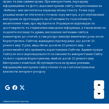
право та інші суміжні права. При використанні, передруку
інформаційних та фото-,відеоматеріалів сайту, гіперпосилання на
«RvNews» має міститися в першому абзаці тексту. Точка зору
редакції може не збігатися з точкою зору автора, а усі опубліковані
матеріали не претендують на об'єктивність та всебічність
висвітлення теми, про яку йдеться. Редакція не відповідає за
достовірність та тлумачення наведеної інформації, а також може не
поділяти погляди та думки, висловлені читачами сайту в
коментарях до статей, а сам ресурс виконує винятково роль носія.
Користуючись Сайтом, відвідувач підтверджує, що досяг 21-
річного віку. У разі, якщо Ви не досягли 21-річного віку — не
розпочинайте або припиніть користування Сайтом. Адміністрація
Сайту не несе відповідальності за законність використання Сайту
та його сервісів Користувачем, який не досяг 21-річного віку.
Матеріали з поміткою (R) публікуються на правах реклами.
Інформаційні матеріали сайту rvnews.rv.ua є інтелектуальною
власністю інтернет-ресурсу.
Інформаційний партнер: