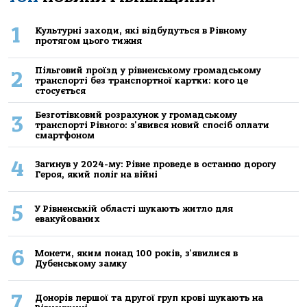
1
Культурні заходи, які відбудуться в Рівному
протягом цього тижня
Пільговий проїзд у рівненському громадському
2
транспорті без транспортної картки: кого це
стосується
Безготівковий розрахунок у громадському
3
транспорті Рівного: з'явився новий спосіб оплати
смартфоном
4
Загинув у 2024-му: Рівне проведе в останню дорогу
Героя, який поліг на війні
5
У Рівненській області шукають житло для
евакуйованих
6
Монети, яким понад 100 років, з'явилися в
Дубенському замку
7
Донорів першої та другої груп крові шукають на