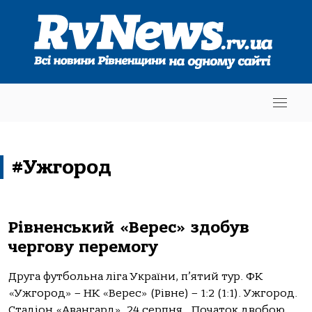
#Ужгород
Рівненський «Верес» здобув
чергову перемогу
Друга футбольна ліга України, п’ятий тур. ФК
«Ужгород» – НК «Верес» (Рівне) – 1:2 (1:1). Ужгород.
Стадіон «Авангард». 24 серпня. Початок двобою