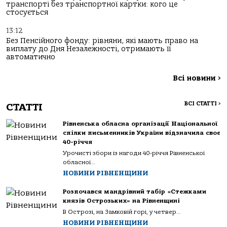
транспорті без транспортної картки: кого це
стосується
13:12
Без Пенсійного фонду: рівняни, які мають право на
виплату до Дня Незалежності, отримають її
автоматично
Всі новини
>
ВСІ СТАТТІ
>
СТАТТІ
Рівненська обласна організації Національної
спілки письменників України відзначила своє
40-річчя
Урочисті збори із нагоди 40-річчя Рівненської
обласної...
НОВИНИ РІВНЕНЩИНИ
Розпочався мандрівний табір «Стежками
князів Острозьких» на Рівненщині
В Острозі, на Замковій горі, у четвер...
НОВИНИ РІВНЕНЩИНИ