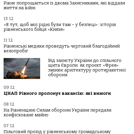
Рівне попрощається із двома Захисниками, які віддали
життя на війні
13:12
«Я тут, щоб мої рідні були там – у безпеці»: історія
рівненського бійця «Князя»
11:12
Рівненські медики проведуть черговий благодійний
велопробіг
Від захисту України до спільного
щита Європи: як проєкт «Фрея»
змінює архітектуру протиракетної
оборони
09:12
ЦНАП Рівного пропонує вакансію: які вимоги
08:12
На Рівненщині Силам оборони України передали
конфісковане майно
07:12
Пільговий проїзд у рівненському громадському