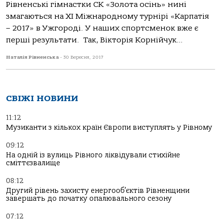
Рівненські гімнастки СК «Золота осінь» нині
змагаються на ХІ Міжнародному турнірі «Карпатія
– 2017» в Ужгороді. У наших спортсменок вже є
перші результати. Так, Вікторія Корнійчук...
Наталія Рівненська
-
30 Вересня, 2017
СВІЖІ НОВИНИ
11:12
Музиканти з кількох країн Європи виступлять у Рівному
09:12
На одній із вулиць Рівного ліквідували стихійне
сміттєзвалище
08:12
Другий рівень захисту енергооб’єктів Рівненщини
завершать до початку опалювального сезону
07:12