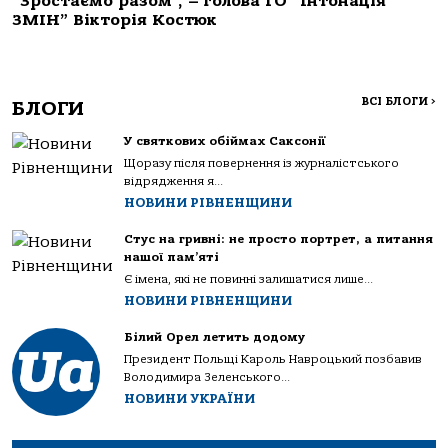
“Зростаємо разом”, – голова ГО “Інтонація
ЗМІН” Вікторія Костюк
ВСІ БЛОГИ
>
БЛОГИ
У святкових обіймах Саксонії
Щоразу після повернення із журналістського
відрядження я...
НОВИНИ РІВНЕНЩИНИ
Стус на гривні: не просто портрет, а питання
нашої пам’яті
Є імена, які не повинні залишатися лише...
НОВИНИ РІВНЕНЩИНИ
Білий Орел летить додому
Президент Польщі Кароль Навроцький позбавив
Володимира Зеленського...
НОВИНИ УКРАЇНИ