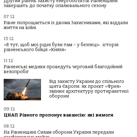
Другий рівень захисту енергооб’єктів Рівненщини
завершать до початку опалювального сезону
07:12
Рівне попрощається із двома Захисниками, які віддали
життя на війні
13:12
«Я тут, щоб мої рідні були там – у безпеці»: історія
рівненського бійця «Князя»
11:12
Рівненські медики проведуть черговий благодійний
велопробіг
Від захисту України до спільного
щита Європи: як проєкт «Фрея»
змінює архітектуру протиракетної
оборони
09:12
ЦНАП Рівного пропонує вакансію: які вимоги
08:12
На Рівненщині Силам оборони України передали