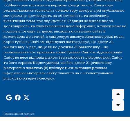
інформаційних та фото-,відеоматеріалів сайту, гіперпосилання на
«RvNews» має міститися в першому абзаці тексту. Точка зору
редакції може не збігатися з точкою зору автора, а усі опубліковані
матеріали не претендують на об'єктивність та всебічність
висвітлення теми, про яку йдеться. Редакція не відповідає за
достовірність та тлумачення наведеної інформації, а також може не
поділяти погляди та думки, висловлені читачами сайту в
коментарях до статей, а сам ресурс виконує винятково роль носія.
Користуючись Сайтом, відвідувач підтверджує, що досяг 21-
річного віку. У разі, якщо Ви не досягли 21-річного віку — не
розпочинайте або припиніть користування Сайтом. Адміністрація
Сайту не несе відповідальності за законність використання Сайту
та його сервісів Користувачем, який не досяг 21-річного віку.
Матеріали з поміткою (R) публікуються на правах реклами.
Інформаційні матеріали сайту rvnews.rv.ua є інтелектуальною
власністю інтернет-ресурсу.
Інформаційний партнер: