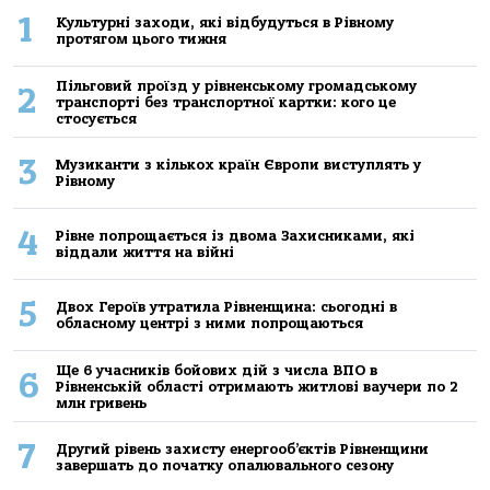
1
Культурні заходи, які відбудуться в Рівному
протягом цього тижня
Пільговий проїзд у рівненському громадському
2
транспорті без транспортної картки: кого це
стосується
3
Музиканти з кількох країн Європи виступлять у
Рівному
4
Рівне попрощається із двома Захисниками, які
віддали життя на війні
5
Двох Героїв утратила Рівненщина: сьогодні в
обласному центрі з ними попрощаються
Ще 6 учасників бойових дій з числа ВПО в
6
Рівненській області отримають житлові ваучери по 2
млн гривень
7
Другий рівень захисту енергооб’єктів Рівненщини
завершать до початку опалювального сезону