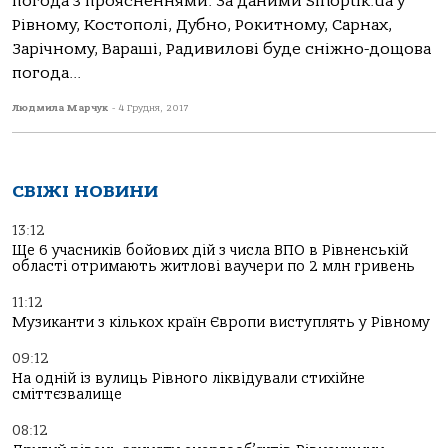
погода з проясненнями. За даними Sinoptik.ua у
Рівному, Костополі, Дубно, Рокитному, Сарнах,
Зарічному, Вараші, Радивилові буде сніжно-дощова
погода...
Людмила Марчук
-
4 Грудня, 2017
СВІЖІ НОВИНИ
13:12
Ще 6 учасників бойових дій з числа ВПО в Рівненській
області отримають житлові ваучери по 2 млн гривень
11:12
Музиканти з кількох країн Європи виступлять у Рівному
09:12
На одній із вулиць Рівного ліквідували стихійне
сміттєзвалище
08:12