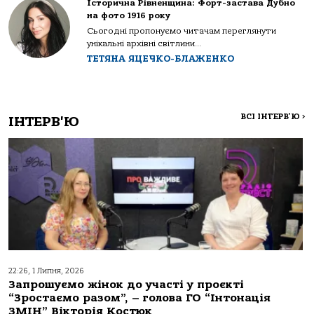
Історична Рівненщина: Форт-застава Дубно
на фото 1916 року
Сьогодні пропонуємо читачам переглянути
унікальні архівні світлини...
ТЕТЯНА ЯЦЕЧКО-БЛАЖЕНКО
ВСІ ІНТЕРВ'Ю
>
ІНТЕРВ'Ю
22:26, 1 Липня, 2026
Запрошуємо жінок до участі у проєкті
“Зростаємо разом”, – голова ГО “Інтонація
ЗМІН” Вікторія Костюк