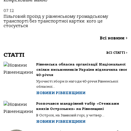
конфісковане майно
07:12
Пільговий проїзд у рівненському громадському
транспорті без транспортної картки: кого це
стосується
Всі новини
>
ВСІ СТАТТІ
>
СТАТТІ
Рівненська обласна організації Національної
спілки письменників України відзначила своє
40-річчя
Урочисті збори із нагоди 40-річчя Рівненської
обласної...
НОВИНИ РІВНЕНЩИНИ
Розпочався мандрівний табір «Стежками
князів Острозьких» на Рівненщині
В Острозі, на Замковій горі, у четвер...
НОВИНИ РІВНЕНЩИНИ