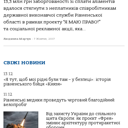
13,3 млн грн заборгованості зі сплати аліментів
вдалося стягнути з неплатників співробітникам
державної виконавчої служби Рівненської
області в рамках проекту “Я МАЮ ПРАВО!”
та соціальної рекламної акції, яка...
Людмила Марчук
-
7 Жовтня, 2017
СВІЖІ НОВИНИ
13:12
«Я тут, щоб мої рідні були там – у безпеці»: історія
рівненського бійця «Князя»
11:12
Рівненські медики проведуть черговий благодійний
велопробіг
Від захисту України до спільного
щита Європи: як проєкт «Фрея»
змінює архітектуру протиракетної
оборони