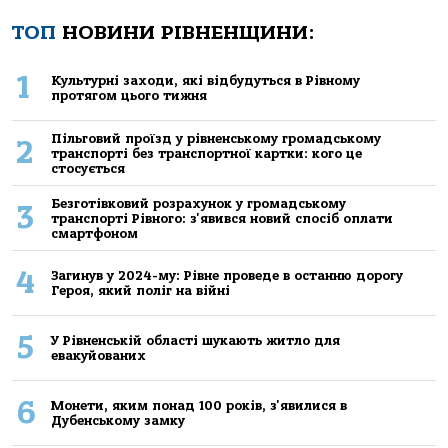
ТОП
НОВИНИ РІВНЕНЩИНИ:
1
Культурні заходи, які відбудуться в Рівному
протягом цього тижня
Пільговий проїзд у рівненському громадському
2
транспорті без транспортної картки: кого це
стосується
Безготівковий розрахунок у громадському
3
транспорті Рівного: з'явився новий спосіб оплати
смартфоном
4
Загинув у 2024-му: Рівне проведе в останню дорогу
Героя, який поліг на війні
5
У Рівненській області шукають житло для
евакуйованих
6
Монети, яким понад 100 років, з'явилися в
Дубенському замку