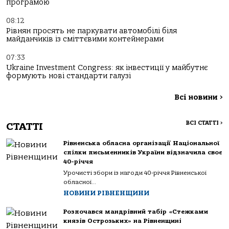
програмою
08:12
Рівнян просять не паркувати автомобілі біля
майданчиків із сміттєвими контейнерами
07:33
Ukraine Investment Congress: як інвестиції у майбутнє
формують нові стандарти галузі
Всі новини
>
ВСІ СТАТТІ
>
СТАТТІ
Рівненська обласна організації Національної
спілки письменників України відзначила своє
40-річчя
Урочисті збори із нагоди 40-річчя Рівненської
обласної...
НОВИНИ РІВНЕНЩИНИ
Розпочався мандрівний табір «Стежками
князів Острозьких» на Рівненщині