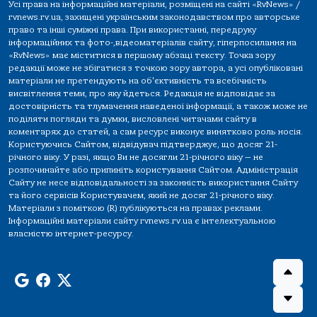
Усі права на інформаційні матеріали, розміщені на сайті «RvNews» /
rvnews.rv.ua, захищені українським законодавством про авторське
право та інші суміжні права. При використанні, передруку
інформаційних та фото-,відеоматеріалів сайту, гіперпосилання на
«RvNews» має міститися в першому абзаці тексту. Точка зору
редакції може не збігатися з точкою зору автора, а усі опубліковані
матеріали не претендують на об'єктивність та всебічність
висвітлення теми, про яку йдеться. Редакція не відповідає за
достовірність та тлумачення наведеної інформації, а також може не
поділяти погляди та думки, висловлені читачами сайту в
коментарях до статей, а сам ресурс виконує винятково роль носія.
Користуючись Сайтом, відвідувач підтверджує, що досяг 21-
річного віку. У разі, якщо Ви не досягли 21-річного віку — не
розпочинайте або припиніть користування Сайтом. Адміністрація
Сайту не несе відповідальності за законність використання Сайту
та його сервісів Користувачем, який не досяг 21-річного віку.
Матеріали з поміткою (R) публікуються на правах реклами.
Інформаційні матеріали сайту rvnews.rv.ua є інтелектуальною
власністю інтернет-ресурсу.