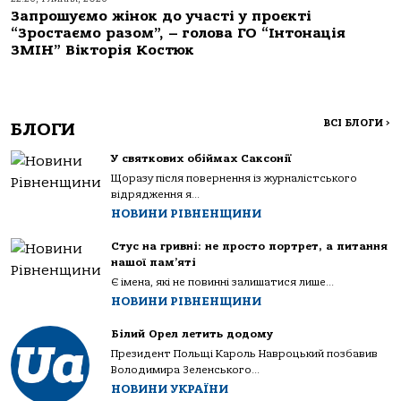
Запрошуємо жінок до участі у проєкті
“Зростаємо разом”, – голова ГО “Інтонація
ЗМІН” Вікторія Костюк
ВСІ БЛОГИ
>
БЛОГИ
У святкових обіймах Саксонії
Щоразу після повернення із журналістського
відрядження я...
НОВИНИ РІВНЕНЩИНИ
Стус на гривні: не просто портрет, а питання
нашої пам’яті
Є імена, які не повинні залишатися лише...
НОВИНИ РІВНЕНЩИНИ
Білий Орел летить додому
Президент Польщі Кароль Навроцький позбавив
Володимира Зеленського...
НОВИНИ УКРАЇНИ