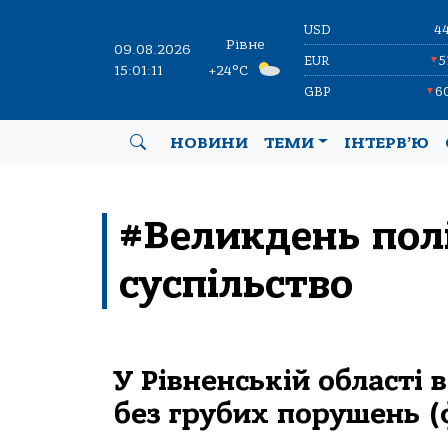
USD
4
Рівне
09.08.2026
EUR
5
▼
15:01:11
+24°C
GBP
6
▼
НОВИНИ
ТЕМИ
ІНТЕРВ’Ю
#Великдень пол
суспільство
У Рівненській області
без грубих порушень (