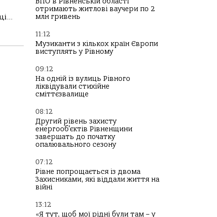
ВПО в Рівненській області
отримають житлові ваучери по 2
і...
млн гривень
11:12
Музиканти з кількох країн Європи
виступлять у Рівному
09:12
На одній із вулиць Рівного
ліквідували стихійне
сміттєзвалище
08:12
Другий рівень захисту
енергооб’єктів Рівненщини
завершать до початку
опалювального сезону
07:12
Рівне попрощається із двома
Захисниками, які віддали життя на
війні
13:12
«Я тут, щоб мої рідні були там – у