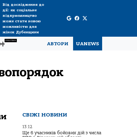
Від дослідження до
дії: як соціальне
підприємництво
може стати новою
можливістю для
жінок Дубенщини
СПЕЦТЕМА
рф
АВТОРИ
UANEWS
авопорядок
ли
СВІЖІ НОВИНИ
13:12
Ще 6 учасників бойових дій з числа