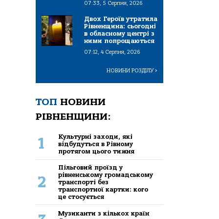
07:33, 5 Серпня, 2026
Двох Героїв утратила
Рівненщина: сьогодні
в обласному центрі з
ними попрощаються
07:12, 4 Серпня, 2026
НОВИНИ РОЗДІЛУ
>
ТОП
НОВИНИ
РІВНЕНЩИНИ:
Культурні заходи, які
1
відбудуться в Рівному
протягом цього тижня
Пільговий проїзд у
рівненському громадському
2
транспорті без
транспортної картки: кого
це стосується
Музиканти з кількох країн