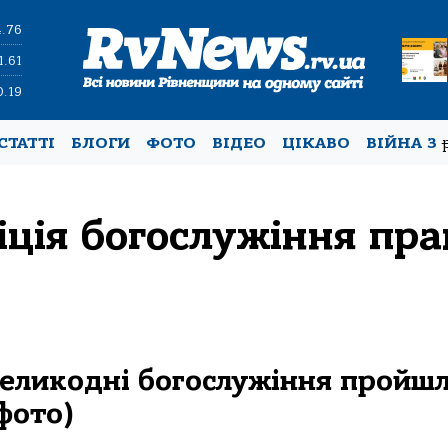
4.76
1.61
0.19
СТАТТІ
БЛОГИ
ФОТО
ВІДЕО
ЦІКАВО
ВІЙНА З
іція богослужіння пр
 великодні богослужіння пройш
фото)