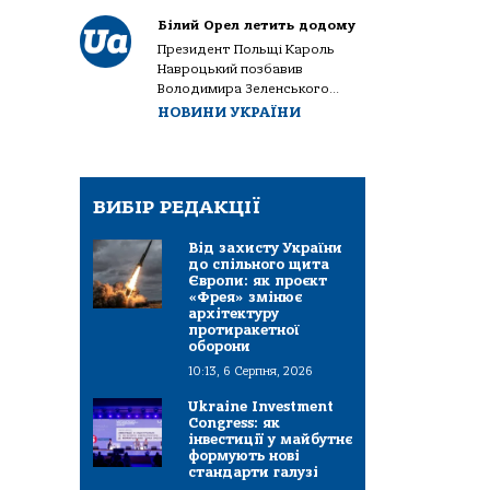
Білий Орел летить додому
Президент Польщі Кароль
Навроцький позбавив
Володимира Зеленського...
НОВИНИ УКРАЇНИ
ВИБІР РЕДАКЦІЇ
Від захисту України
до спільного щита
Європи: як проєкт
«Фрея» змінює
архітектуру
протиракетної
оборони
10:13, 6 Серпня, 2026
Ukraine Investment
Congress: як
інвестиції у майбутнє
формують нові
стандарти галузі