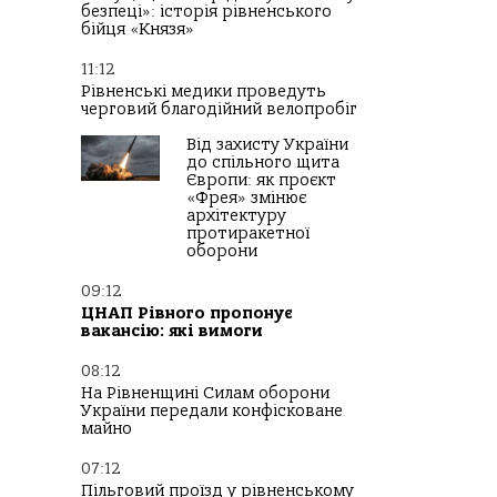
безпеці»: історія рівненського
бійця «Князя»
11:12
Рівненські медики проведуть
черговий благодійний велопробіг
Від захисту України
до спільного щита
Європи: як проєкт
«Фрея» змінює
архітектуру
протиракетної
оборони
09:12
ЦНАП Рівного пропонує
вакансію: які вимоги
08:12
На Рівненщині Силам оборони
України передали конфісковане
майно
07:12
Пільговий проїзд у рівненському