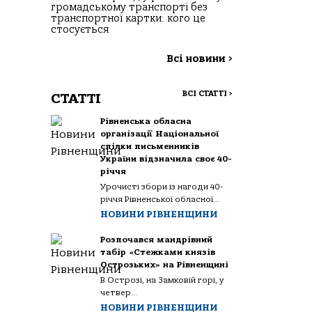
громадському транспорті без
транспортної картки: кого це
стосується
Всі новини
>
ВСІ СТАТТІ
>
СТАТТІ
Рівненська обласна
організації Національної
спілки письменників
України відзначила своє 40-
річчя
Урочисті збори із нагоди 40-
річчя Рівненської обласної...
НОВИНИ РІВНЕНЩИНИ
Розпочався мандрівний
табір «Стежками князів
Острозьких» на Рівненщині
В Острозі, на Замковій горі, у
четвер...
НОВИНИ РІВНЕНЩИНИ