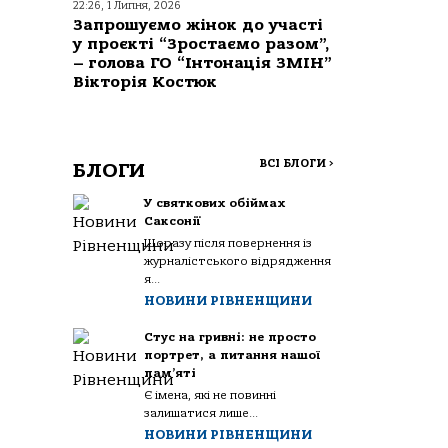
22:26, 1 Липня, 2026
Запрошуємо жінок до участі
у проєкті “Зростаємо разом”,
– голова ГО “Інтонація ЗМІН”
Вікторія Костюк
ВСІ БЛОГИ
>
БЛОГИ
У святкових обіймах
Саксонії
Щоразу після повернення із
журналістського відрядження
я...
НОВИНИ РІВНЕНЩИНИ
Стус на гривні: не просто
портрет, а питання нашої
пам’яті
Є імена, які не повинні
залишатися лише...
НОВИНИ РІВНЕНЩИНИ