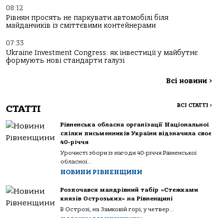
08:12
Рівнян просять не паркувати автомобілі біля
майданчиків із сміттєвими контейнерами
07:33
Ukraine Investment Congress: як інвестиції у майбутнє
формують нові стандарти галузі
Всі новини
>
ВСІ СТАТТІ
>
СТАТТІ
Рівненська обласна організації Національної
спілки письменників України відзначила своє
40-річчя
Урочисті збори із нагоди 40-річчя Рівненської
обласної...
НОВИНИ РІВНЕНЩИНИ
Розпочався мандрівний табір «Стежками
князів Острозьких» на Рівненщині
В Острозі, на Замковій горі, у четвер...