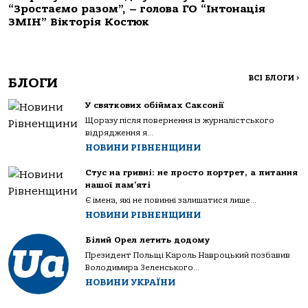
“Зростаємо разом”, – голова ГО “Інтонація
ЗМІН” Вікторія Костюк
ВСІ БЛОГИ
>
БЛОГИ
У святкових обіймах Саксонії
Щоразу після повернення із журналістського
відрядження я...
НОВИНИ РІВНЕНЩИНИ
Стус на гривні: не просто портрет, а питання
нашої пам’яті
Є імена, які не повинні залишатися лише...
НОВИНИ РІВНЕНЩИНИ
Білий Орел летить додому
Президент Польщі Кароль Навроцький позбавив
Володимира Зеленського...
НОВИНИ УКРАЇНИ