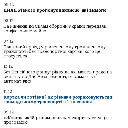
09:12
ЦНАП Рівного пропонує вакансію: які вимоги
08:12
На Рівненщині Силам оборони України передали
конфісковане майно
07:12
Пільговий проїзд у рівненському громадському
транспорті без транспортної картки: кого це
стосується
13:12
Без Пенсійного фонду: рівняни, які мають право на
виплату до Дня Незалежності, отримають її
автоматично
11:12
Картка чи готівка? Як рівняни розраховуються в
громадському транспорті з 1-го серпня
09:12
«єКнига»: як 18-річним рівнянам скористатися цією
програмою