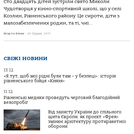
Сто двадцять дітей зустріли свято Миколи
Чудотворця у кінно-спортивній школі, що у селі
Козлин, Рівненського району. Це сироти, діти з
малозабезпечених родин, та ті, чиї...
Марта Білик
-
20 Грудня, 2017
СВІЖІ НОВИНИ
13:12
«Я тут, щоб мої рідні були там – у безпеці»: історія
рівненського бійця «Князя»
11:12
Рівненські медики проведуть черговий благодійний
велопробіг
Від захисту України до спільного
щита Європи: як проєкт «Фрея»
змінює архітектуру протиракетної
оборони