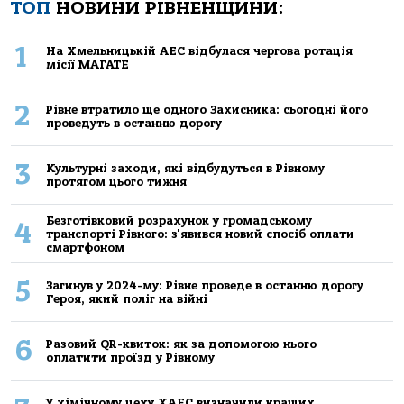
ТОП
НОВИНИ РІВНЕНЩИНИ:
1
На Хмельницькій АЕС відбулася чергова ротація
місії МАГАТЕ
2
Рівне втратило ще одного Захисника: сьогодні його
проведуть в останню дорогу
3
Культурні заходи, які відбудуться в Рівному
протягом цього тижня
Безготівковий розрахунок у громадському
4
транспорті Рівного: з'явився новий спосіб оплати
смартфоном
5
Загинув у 2024-му: Рівне проведе в останню дорогу
Героя, який поліг на війні
6
Разовий QR-квиток: як за допомогою нього
оплатити проїзд у Рівному
У хімічному цеху ХАЕС визначили кращих