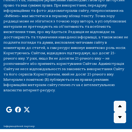
rvnews.rv.ua, захищені українським законодавством про авторське
право та інші суміжні права. При використанні, передруку
інформаційних та фото-,відеоматеріалів сайту, гіперпосилання на
«RvNews» має міститися в першому абзаці тексту. Точка зору
редакції може не збігатися з точкою зору автора, а усі опубліковані
матеріали не претендують на об'єктивність та всебічність
висвітлення теми, про яку йдеться. Редакція не відповідає за
достовірність та тлумачення наведеної інформації, а також може не
поділяти погляди та думки, висловлені читачами сайту в
коментарях до статей, а сам ресурс виконує винятково роль носія.
Користуючись Сайтом, відвідувач підтверджує, що досяг 21-
річного віку. У разі, якщо Ви не досягли 21-річного віку — не
розпочинайте або припиніть користування Сайтом. Адміністрація
Сайту не несе відповідальності за законність використання Сайту
та його сервісів Користувачем, який не досяг 21-річного віку.
Матеріали з поміткою (R) публікуються на правах реклами.
Інформаційні матеріали сайту rvnews.rv.ua є інтелектуальною
власністю інтернет-ресурсу.
Інформаційний партнер: