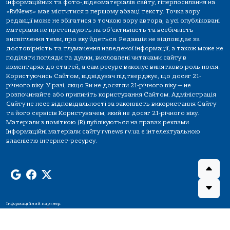
інформаційних та фото-,відеоматеріалів сайту, гіперпосилання на
«RvNews» має міститися в першому абзаці тексту. Точка зору
редакції може не збігатися з точкою зору автора, а усі опубліковані
матеріали не претендують на об'єктивність та всебічність
висвітлення теми, про яку йдеться. Редакція не відповідає за
достовірність та тлумачення наведеної інформації, а також може не
поділяти погляди та думки, висловлені читачами сайту в
коментарях до статей, а сам ресурс виконує винятково роль носія.
Користуючись Сайтом, відвідувач підтверджує, що досяг 21-
річного віку. У разі, якщо Ви не досягли 21-річного віку — не
розпочинайте або припиніть користування Сайтом. Адміністрація
Сайту не несе відповідальності за законність використання Сайту
та його сервісів Користувачем, який не досяг 21-річного віку.
Матеріали з поміткою (R) публікуються на правах реклами.
Інформаційні матеріали сайту rvnews.rv.ua є інтелектуальною
власністю інтернет-ресурсу.
Інформаційний партнер: