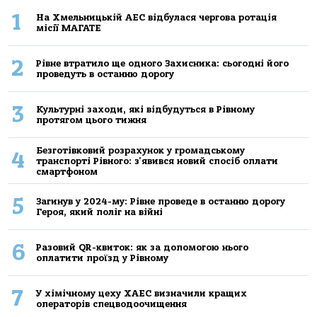
1
На Хмельницькій АЕС відбулася чергова ротація
місії МАГАТЕ
2
Рівне втратило ще одного Захисника: сьогодні його
проведуть в останню дорогу
3
Культурні заходи, які відбудуться в Рівному
протягом цього тижня
Безготівковий розрахунок у громадському
4
транспорті Рівного: з'явився новий спосіб оплати
смартфоном
5
Загинув у 2024-му: Рівне проведе в останню дорогу
Героя, який поліг на війні
6
Разовий QR-квиток: як за допомогою нього
оплатити проїзд у Рівному
7
У хімічному цеху ХАЕС визначили кращих
операторів спецводоочищення