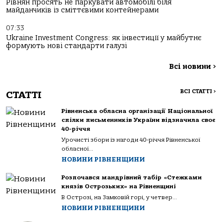
Рівнян просять не паркувати автомобілі біля
майданчиків із сміттєвими контейнерами
07:33
Ukraine Investment Congress: як інвестиції у майбутнє
формують нові стандарти галузі
Всі новини
>
ВСІ СТАТТІ
>
СТАТТІ
Рівненська обласна організації Національної
спілки письменників України відзначила своє
40-річчя
Урочисті збори із нагоди 40-річчя Рівненської
обласної...
НОВИНИ РІВНЕНЩИНИ
Розпочався мандрівний табір «Стежками
князів Острозьких» на Рівненщині
В Острозі, на Замковій горі, у четвер...
НОВИНИ РІВНЕНЩИНИ