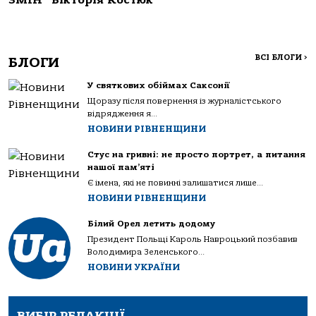
ЗМІН” Вікторія Костюк
ВСІ БЛОГИ
>
БЛОГИ
У святкових обіймах Саксонії
Щоразу після повернення із журналістського
відрядження я...
НОВИНИ РІВНЕНЩИНИ
Стус на гривні: не просто портрет, а питання
нашої пам’яті
Є імена, які не повинні залишатися лише...
НОВИНИ РІВНЕНЩИНИ
Білий Орел летить додому
Президент Польщі Кароль Навроцький позбавив
Володимира Зеленського...
НОВИНИ УКРАЇНИ
ВИБІР РЕДАКЦІЇ