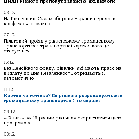
ЦНАП Рівного пропонує вакансію: які вимоги
08:12
На Рівненщині Силам оборони України передали
конфісковане майно
07:12
Пільговий проїзд у рівненському громадському
транспорті без транспортної картки: кого це
стосується
13:12
Без Пенсійного фонду: рівняни, які мають право на
виплату до Дня Незалежності, отримають її
автоматично
11:12
Картка чи готівка? Як рівняни розраховуються в
громадському транспорті з 1-го серпня
09:12
«єКнига»: як 18-річним рівнянам скористатися цією
програмою
08:12