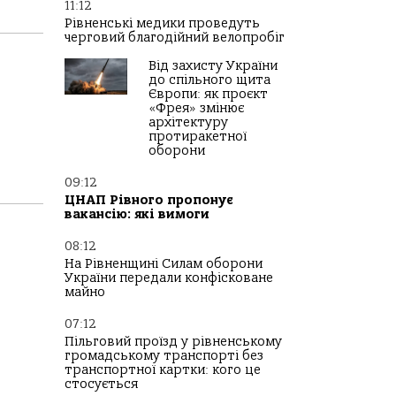
11:12
Рівненські медики проведуть
черговий благодійний велопробіг
Від захисту України
до спільного щита
)
Європи: як проєкт
«Фрея» змінює
архітектуру
протиракетної
оборони
09:12
ЦНАП Рівного пропонує
вакансію: які вимоги
08:12
На Рівненщині Силам оборони
України передали конфісковане
майно
07:12
Пільговий проїзд у рівненському
громадському транспорті без
транспортної картки: кого це
стосується