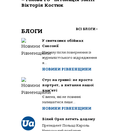
Вікторія Костюк
ВСІ БЛОГИ
>
БЛОГИ
У святкових обіймах
Саксонії
Щоразу після повернення із
журналістського відрядження
я...
НОВИНИ РІВНЕНЩИНИ
Стус на гривні: не просто
портрет, а питання нашої
пам’яті
Є імена, які не повинні
залишатися лише...
НОВИНИ РІВНЕНЩИНИ
Білий Орел летить додому
Президент Польщі Кароль
Навроцький позбавив