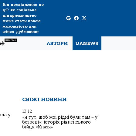
Від дослідження до
дії: як соціальне
підприємництво
може стати новою
можливістю для
жінок Дубенщини
СПЕЦТЕМА
рф
АВТОРИ
UANEWS
СВІЖІ НОВИНИ
13:12
ала у
«Я тут, щоб мої рідні були там – у
безпеці»: історія рівненського
бійця «Князя»