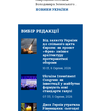
Володимира Зеленського...
НОВИНИ УКРАЇНИ
ВИБІР РЕДАКЦІЇ
Від захисту України
до спільного щита
Європи: як проєкт
«Фрея» змінює
архітектуру
протиракетної
оборони
10:13, 6 Серпня, 2026
Ukraine Investment
Congress: як
інвестиції у майбутнє
формують нові
стандарти галузі
07:33, 5 Серпня, 2026
Двох Героїв утратила
Рівненщина: сьогодні