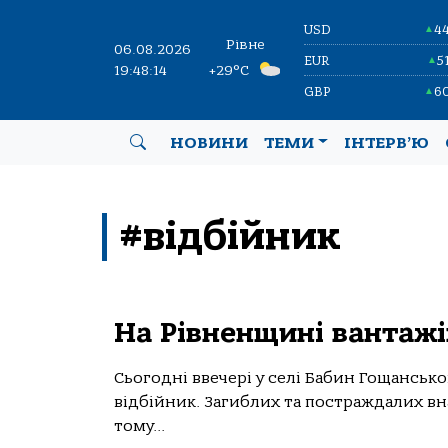
USD
4
▲
Рівне
06.08.2026
EUR
5
▲
19:48:14
+29°C
GBP
6
▲
НОВИНИ
ТЕМИ
ІНТЕРВ’Ю
#відбійник
На Рівненщині вантажі
Сьогодні ввечері у селі Бабин Гощанськог
відбійник. Загиблих та постраждалих вн
тому...