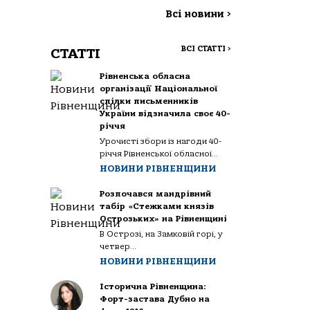
Всі новини
>
ВСІ СТАТТІ
>
СТАТТІ
Рівненська обласна
організації Національної
спілки письменників
України відзначила своє 40-
річчя
Урочисті збори із нагоди 40-
річчя Рівненської обласної...
НОВИНИ РІВНЕНЩИНИ
Розпочався мандрівний
табір «Стежками князів
Острозьких» на Рівненщині
В Острозі, на Замковій горі, у
четвер...
НОВИНИ РІВНЕНЩИНИ
Історична Рівненщина:
Форт-застава Дубно на