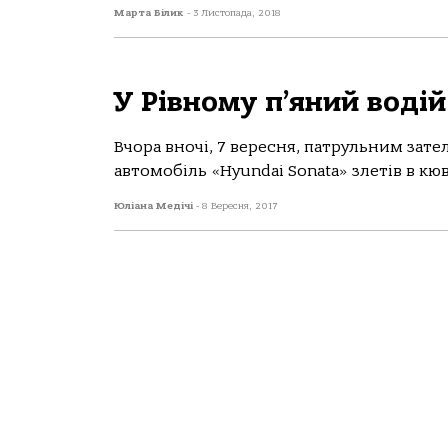
Марта Білик
-
3 Листопада, 2018
У Рівному п’яний воді
Вчора вночі, 7 вересня, патрульним зате
автомобіль «Hyundai Sonata» злетів в кю
Юліана Медічі
-
8 Вересня, 2017