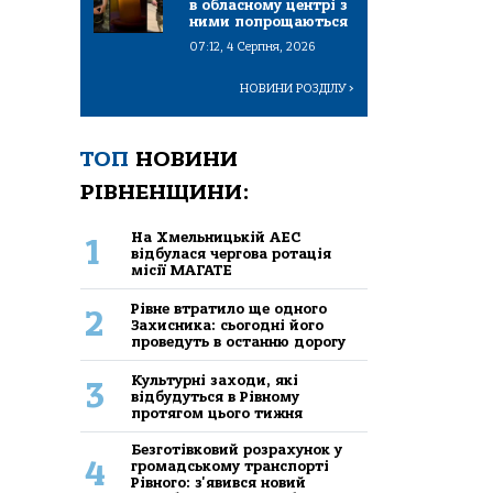
в обласному центрі з
ними попрощаються
07:12, 4 Серпня, 2026
НОВИНИ РОЗДІЛУ
>
ТОП
НОВИНИ
РІВНЕНЩИНИ:
На Хмельницькій АЕС
1
відбулася чергова ротація
місії МАГАТЕ
Рівне втратило ще одного
2
Захисника: сьогодні його
проведуть в останню дорогу
Культурні заходи, які
3
відбудуться в Рівному
протягом цього тижня
Безготівковий розрахунок у
4
громадському транспорті
Рівного: з'явився новий