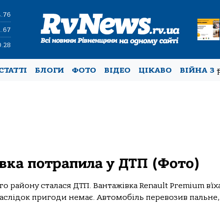
4.76
1.67
0.28
СТАТТІ
БЛОГИ
ФОТО
ВІДЕО
ЦІКАВО
ВІЙНА З
вка потрапила у ДТП (Фото)
о району сталася ДТП. Вантажівка Renault Premium в’їх
аслідок пригоди немає. Автомобіль перевозив пальне,