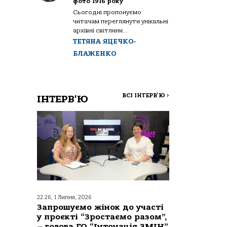
фото 1916 року
Сьогодні пропонуємо
читачам переглянути унікальні
архівні світлини...
ТЕТЯНА ЯЦЕЧКО-
БЛАЖЕНКО
ВСІ ІНТЕРВ'Ю
>
ІНТЕРВ'Ю
22:26, 1 Липня, 2026
Запрошуємо жінок до участі
у проєкті “Зростаємо разом”,
– голова ГО “Інтонація ЗМІН”