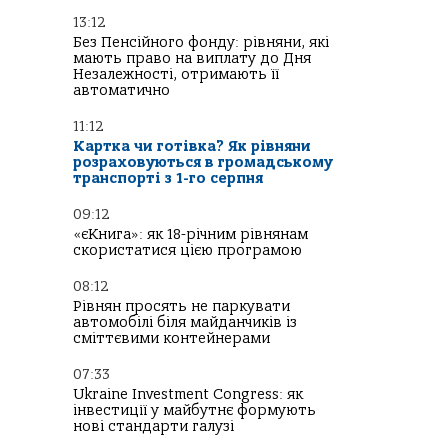
13:12
Без Пенсійного фонду: рівняни, які
мають право на виплату до Дня
Незалежності, отримають її
автоматично
11:12
Картка чи готівка? Як рівняни
розраховуються в громадському
транспорті з 1-го серпня
09:12
«єКнига»: як 18-річним рівнянам
скористатися цією програмою
08:12
Рівнян просять не паркувати
автомобілі біля майданчиків із
сміттєвими контейнерами
07:33
Ukraine Investment Congress: як
інвестиції у майбутнє формують
нові стандарти галузі