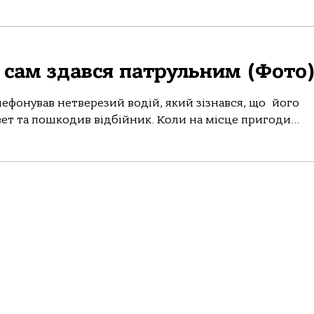
й сам здався патрульним (Фото
лефонував нетверезий водій, який зізнався, що його
вет та пошкодив відбійник. Коли на місце пригоди...