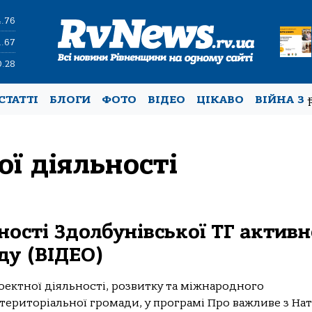
4.76
1.67
0.28
СТАТТІ
БЛОГИ
ФОТО
ВІДЕО
ЦІКАВО
ВІЙНА З
ої діяльності
ності Здолбунівської ТГ активн
ду (ВІДЕО)
роектної діяльності, розвитку та міжнародного
 територіальної громади, у програмі Про важливе з На