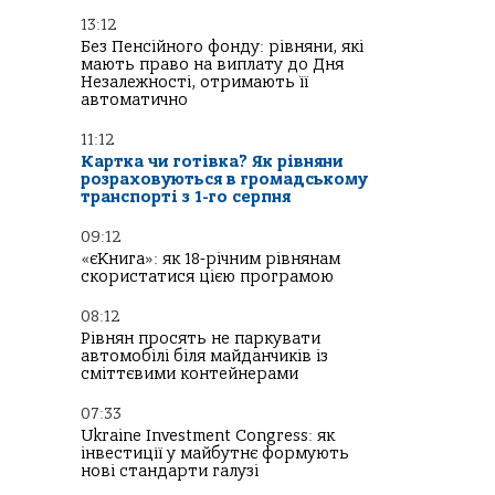
13:12
Без Пенсійного фонду: рівняни, які
мають право на виплату до Дня
Незалежності, отримають її
автоматично
11:12
Картка чи готівка? Як рівняни
розраховуються в громадському
транспорті з 1-го серпня
09:12
«єКнига»: як 18-річним рівнянам
скористатися цією програмою
08:12
Рівнян просять не паркувати
автомобілі біля майданчиків із
сміттєвими контейнерами
07:33
Ukraine Investment Congress: як
інвестиції у майбутнє формують
нові стандарти галузі