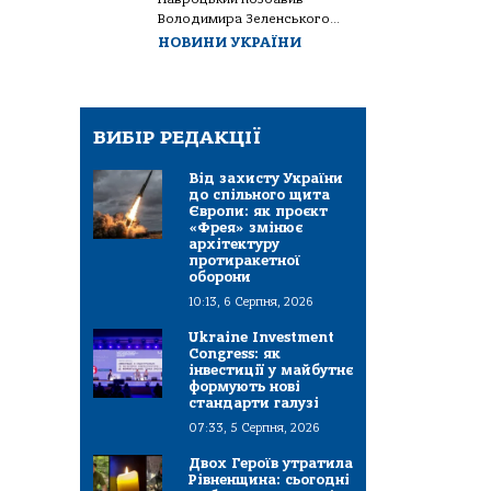
Володимира Зеленського...
НОВИНИ УКРАЇНИ
ВИБІР РЕДАКЦІЇ
Від захисту України
до спільного щита
Європи: як проєкт
«Фрея» змінює
архітектуру
протиракетної
оборони
10:13, 6 Серпня, 2026
Ukraine Investment
Congress: як
інвестиції у майбутнє
формують нові
стандарти галузі
07:33, 5 Серпня, 2026
Двох Героїв утратила
Рівненщина: сьогодні