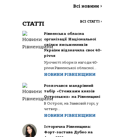
Всі новини
>
ВСІ СТАТТІ
>
СТАТТІ
Рівненська обласна
організації Національної
спілки письменників
України відзначила своє 40-
річчя
Урочисті збори із нагоди 40-
річчя Рівненської обласної...
НОВИНИ РІВНЕНЩИНИ
Розпочався мандрівний
табір «Стежками князів
Острозьких» на Рівненщині
В Острозі, на Замковій горі, у
четвер...
НОВИНИ РІВНЕНЩИНИ
Історична Рівненщина:
Форт-застава Дубно на