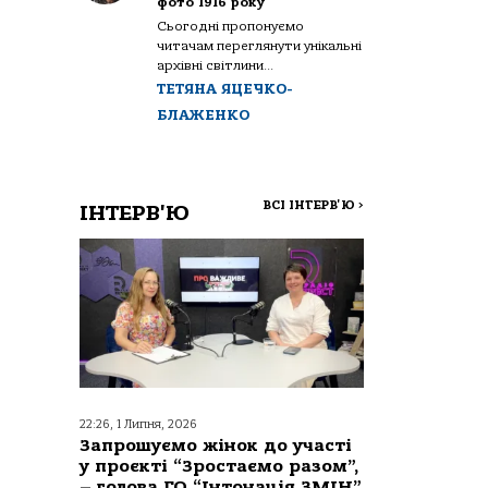
фото 1916 року
Сьогодні пропонуємо
читачам переглянути унікальні
архівні світлини...
ТЕТЯНА ЯЦЕЧКО-
БЛАЖЕНКО
ВСІ ІНТЕРВ'Ю
>
ІНТЕРВ'Ю
22:26, 1 Липня, 2026
Запрошуємо жінок до участі
у проєкті “Зростаємо разом”,
– голова ГО “Інтонація ЗМІН”