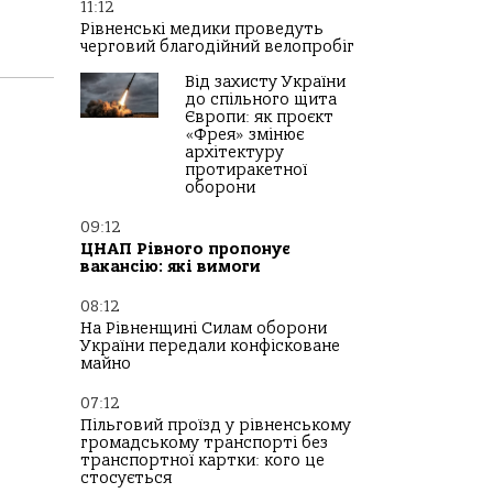
11:12
Рівненські медики проведуть
черговий благодійний велопробіг
Від захисту України
до спільного щита
Європи: як проєкт
«Фрея» змінює
архітектуру
протиракетної
оборони
09:12
ЦНАП Рівного пропонує
вакансію: які вимоги
08:12
На Рівненщині Силам оборони
України передали конфісковане
майно
07:12
Пільговий проїзд у рівненському
громадському транспорті без
транспортної картки: кого це
стосується