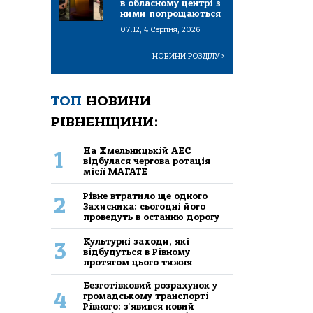
в обласному центрі з
ними попрощаються
07:12, 4 Серпня, 2026
НОВИНИ РОЗДІЛУ
>
ТОП
НОВИНИ
РІВНЕНЩИНИ:
На Хмельницькій АЕС
1
відбулася чергова ротація
місії МАГАТЕ
Рівне втратило ще одного
2
Захисника: сьогодні його
проведуть в останню дорогу
Культурні заходи, які
3
відбудуться в Рівному
протягом цього тижня
Безготівковий розрахунок у
4
громадському транспорті
Рівного: з'явився новий