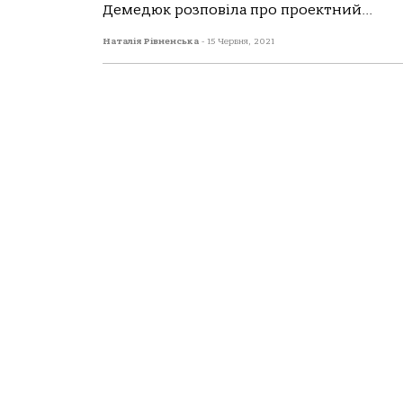
Демедюк розповіла про проектний...
Наталія Рівненська
-
15 Червня, 2021