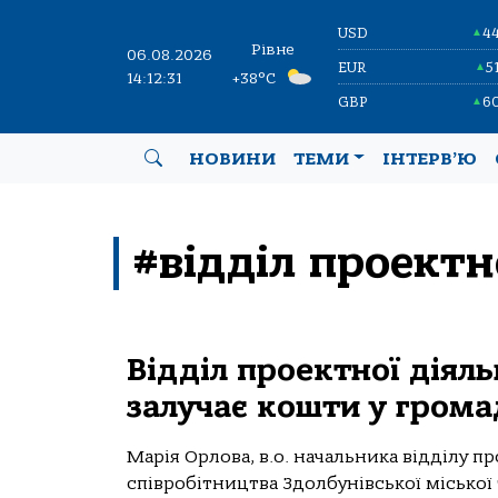
USD
4
▲
Рівне
06.08.2026
EUR
5
▲
14:12:31
+38°C
GBP
6
▲
НОВИНИ
ТЕМИ
ІНТЕРВ’Ю
#відділ проектн
Відділ проектної діяль
залучає кошти у грома
Марія Орлова, в.о. начальника відділу п
співробітництва Здолбунівської міської