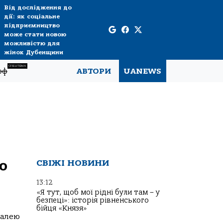
Від дослідження до
дії: як соціальне
підприємництво
може стати новою
можливістю для
жінок Дубенщини
СПЕЦТЕМА
рф
АВТОРИ
UANEWS
о
СВІЖІ НОВИНИ
13:12
«Я тут, щоб мої рідні були там – у
безпеці»: історія рівненського
бійця «Князя»
талею