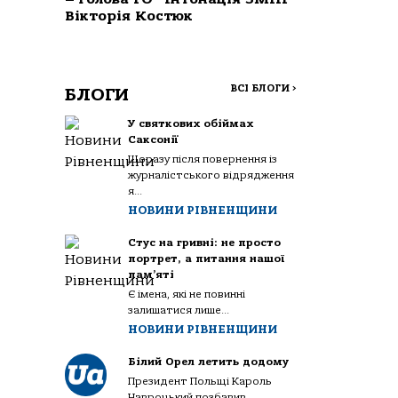
Вікторія Костюк
ВСІ БЛОГИ
>
БЛОГИ
У святкових обіймах
Саксонії
Щоразу після повернення із
журналістського відрядження
я...
НОВИНИ РІВНЕНЩИНИ
Стус на гривні: не просто
портрет, а питання нашої
пам’яті
Є імена, які не повинні
залишатися лише...
НОВИНИ РІВНЕНЩИНИ
Білий Орел летить додому
Президент Польщі Кароль
Навроцький позбавив