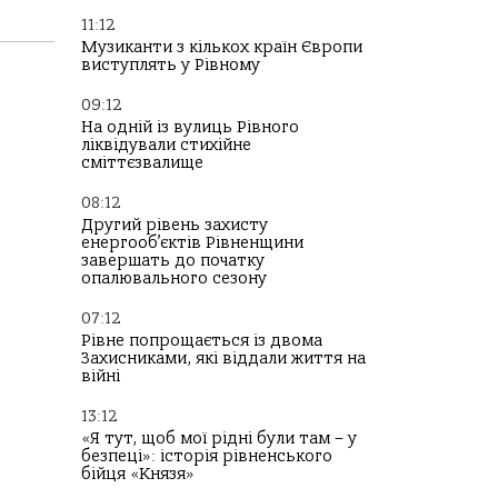
11:12
Музиканти з кількох країн Європи
виступлять у Рівному
09:12
На одній із вулиць Рівного
ліквідували стихійне
сміттєзвалище
08:12
Другий рівень захисту
енергооб’єктів Рівненщини
завершать до початку
опалювального сезону
07:12
Рівне попрощається із двома
Захисниками, які віддали життя на
війні
13:12
«Я тут, щоб мої рідні були там – у
безпеці»: історія рівненського
бійця «Князя»