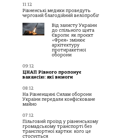
11:12
Рівненські медики проведуть
черговий благодійний велопробіг
Від захисту України
до спільного щита
Європи: як проєкт
«Фрея» змінює
архітектуру
протиракетної
оборони
09:12
ЦНАП Рівного пропонує
вакансію: які вимоги
08:12
На Рівненщині Силам оборони
України передали конфісковане
майно
07:12
Пільговий проїзд у рівненському
громадському транспорті без
транспортної картки: кого це
стосується