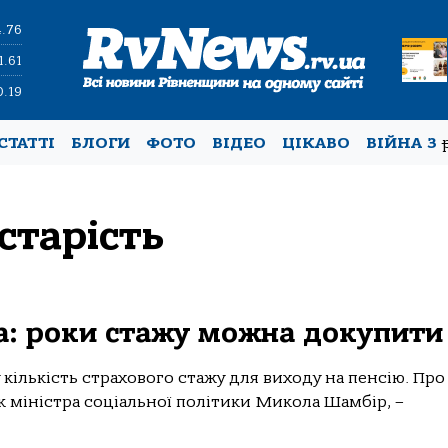
4.76
1.61
0.19
СТАТТІ
БЛОГИ
ФОТО
ВІДЕО
ЦІКАВО
ВІЙНА З
старість
а: роки стажу можна докупити
ількість страхового стажу для виходу на пенсію. Про 
ик міністра соціальної політики Микола Шамбір, –