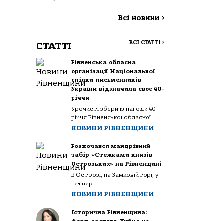
Всі новини
>
ВСІ СТАТТІ
>
СТАТТІ
Рівненська обласна
організації Національної
спілки письменників
України відзначила своє 40-
річчя
Урочисті збори із нагоди 40-
річчя Рівненської обласної...
НОВИНИ РІВНЕНЩИНИ
Розпочався мандрівний
табір «Стежками князів
Острозьких» на Рівненщині
В Острозі, на Замковій горі, у
четвер...
НОВИНИ РІВНЕНЩИНИ
Історична Рівненщина: