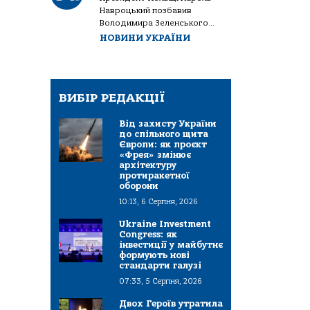
Навроцький позбавив
Володимира Зеленського...
НОВИНИ УКРАЇНИ
ВИБІР РЕДАКЦІЇ
Від захисту України
до спільного щита
Європи: як проєкт
«Фрея» змінює
архітектуру
протиракетної
оборони
10:13, 6 Серпня, 2026
Ukraine Investment
Congress: як
інвестиції у майбутнє
формують нові
стандарти галузі
07:33, 5 Серпня, 2026
Двох Героїв утратила