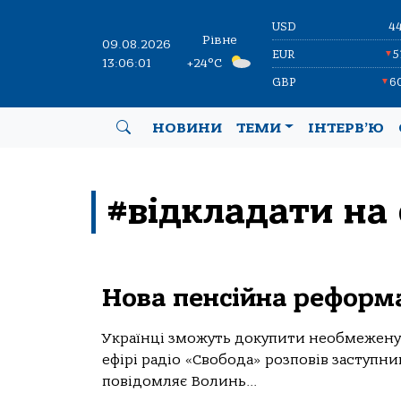
USD
4
Рівне
09.08.2026
EUR
5
▼
13:06:01
+24°C
GBP
6
▼
НОВИНИ
ТЕМИ
ІНТЕРВ’Ю
#відкладати на 
Нова пенсійна реформ
Українці зможуть докупити необмежену к
ефірі радіо «Свобода» розповів заступн
повідомляє Волинь...