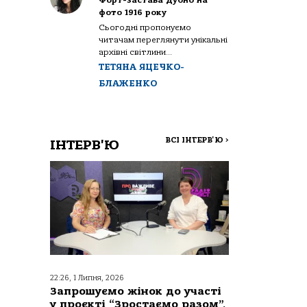
Форт-застава Дубно на
фото 1916 року
Сьогодні пропонуємо
читачам переглянути унікальні
архівні світлини...
ТЕТЯНА ЯЦЕЧКО-
БЛАЖЕНКО
ВСІ ІНТЕРВ'Ю
>
ІНТЕРВ'Ю
22:26, 1 Липня, 2026
Запрошуємо жінок до участі
у проєкті “Зростаємо разом”,