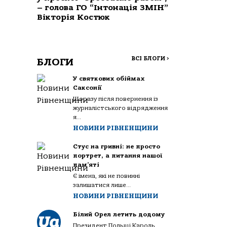
– голова ГО “Інтонація ЗМІН”
Вікторія Костюк
ВСІ БЛОГИ
>
БЛОГИ
У святкових обіймах
Саксонії
Щоразу після повернення із
журналістського відрядження
я...
НОВИНИ РІВНЕНЩИНИ
Стус на гривні: не просто
портрет, а питання нашої
пам’яті
Є імена, які не повинні
залишатися лише...
НОВИНИ РІВНЕНЩИНИ
Білий Орел летить додому
Президент Польщі Кароль