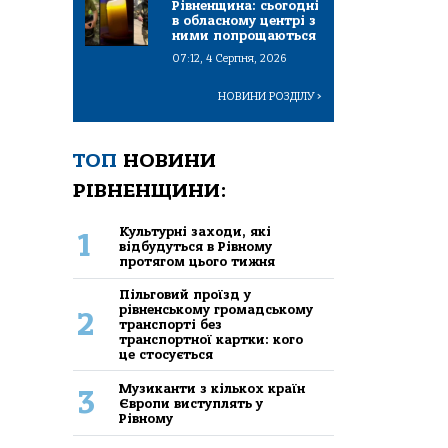
Рівненщина: сьогодні
в обласному центрі з
ними попрощаються
07:12, 4 Серпня, 2026
НОВИНИ РОЗДІЛУ
>
ТОП
НОВИНИ
РІВНЕНЩИНИ:
Культурні заходи, які
1
відбудуться в Рівному
протягом цього тижня
Пільговий проїзд у
рівненському громадському
2
транспорті без
транспортної картки: кого
це стосується
Музиканти з кількох країн
3
Європи виступлять у
Рівному