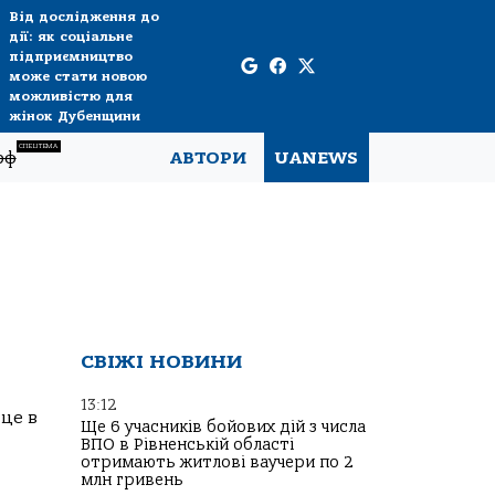
Від дослідження до
дії: як соціальне
підприємництво
може стати новою
можливістю для
жінок Дубенщини
СПЕЦТЕМА
рф
АВТОРИ
UANEWS
СВІЖІ НОВИНИ
13:12
це в
Ще 6 учасників бойових дій з числа
ВПО в Рівненській області
отримають житлові ваучери по 2
млн гривень