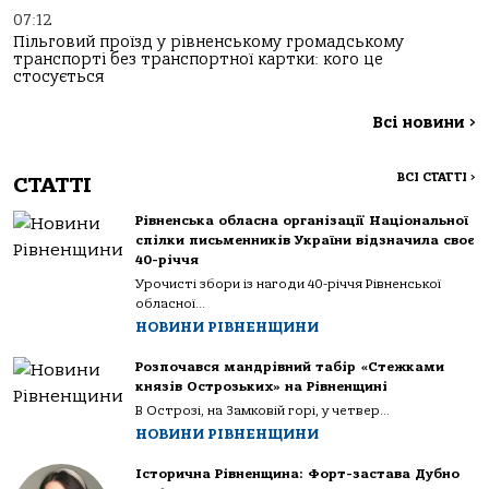
07:12
Пільговий проїзд у рівненському громадському
транспорті без транспортної картки: кого це
стосується
Всі новини
>
ВСІ СТАТТІ
>
СТАТТІ
Рівненська обласна організації Національної
спілки письменників України відзначила своє
40-річчя
Урочисті збори із нагоди 40-річчя Рівненської
обласної...
НОВИНИ РІВНЕНЩИНИ
Розпочався мандрівний табір «Стежками
князів Острозьких» на Рівненщині
В Острозі, на Замковій горі, у четвер...
НОВИНИ РІВНЕНЩИНИ
Історична Рівненщина: Форт-застава Дубно