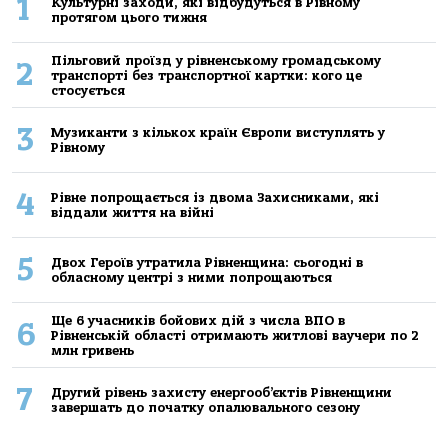
1
Культурні заходи, які відбудуться в Рівному
протягом цього тижня
Пільговий проїзд у рівненському громадському
2
транспорті без транспортної картки: кого це
стосується
3
Музиканти з кількох країн Європи виступлять у
Рівному
4
Рівне попрощається із двома Захисниками, які
віддали життя на війні
5
Двох Героїв утратила Рівненщина: сьогодні в
обласному центрі з ними попрощаються
Ще 6 учасників бойових дій з числа ВПО в
6
Рівненській області отримають житлові ваучери по 2
млн гривень
7
Другий рівень захисту енергооб’єктів Рівненщини
завершать до початку опалювального сезону