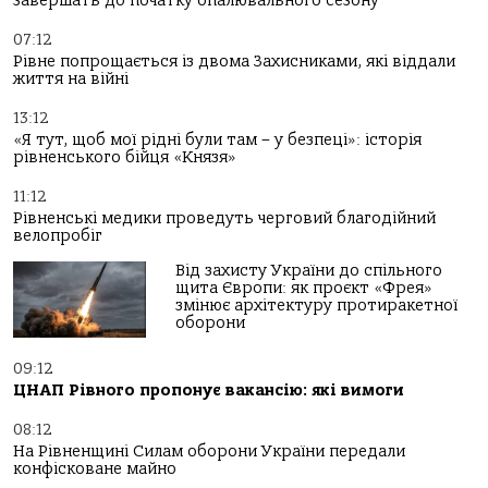
завершать до початку опалювального сезону
07:12
Рівне попрощається із двома Захисниками, які віддали
життя на війні
13:12
«Я тут, щоб мої рідні були там – у безпеці»: історія
рівненського бійця «Князя»
11:12
Рівненські медики проведуть черговий благодійний
велопробіг
Від захисту України до спільного
щита Європи: як проєкт «Фрея»
змінює архітектуру протиракетної
оборони
09:12
ЦНАП Рівного пропонує вакансію: які вимоги
08:12
На Рівненщині Силам оборони України передали
конфісковане майно