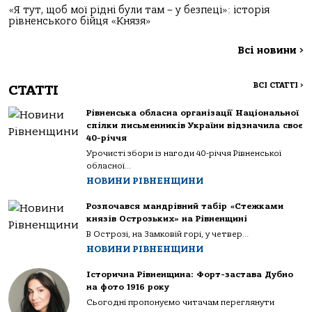
«Я тут, щоб мої рідні були там – у безпеці»: історія
рівненського бійця «Князя»
Всі новини
>
ВСІ СТАТТІ
>
СТАТТІ
Рівненська обласна організації Національної
спілки письменників України відзначила своє
40-річчя
Урочисті збори із нагоди 40-річчя Рівненської
обласної...
НОВИНИ РІВНЕНЩИНИ
Розпочався мандрівний табір «Стежками
князів Острозьких» на Рівненщині
В Острозі, на Замковій горі, у четвер...
НОВИНИ РІВНЕНЩИНИ
Історична Рівненщина: Форт-застава Дубно
на фото 1916 року
Сьогодні пропонуємо читачам переглянути