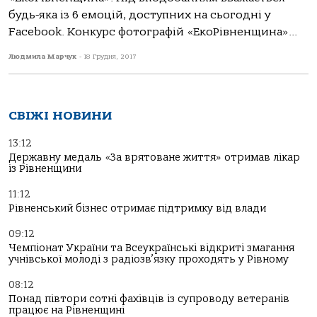
будь-яка із 6 емоцій, доступних на сьогодні у
Facebook. Конкурс фотографій «ЕкоРівненщина»...
Людмила Марчук
-
18 Грудня, 2017
СВІЖІ НОВИНИ
13:12
Державну медаль «За врятоване життя» отримав лікар
із Рівненщини
11:12
Рівненський бізнес отримає підтримку від влади
09:12
Чемпіонат України та Всеукраїнські відкриті змагання
учнівської молоді з радіозв’язку проходять у Рівному
08:12
Понад півтори сотні фахівців із супроводу ветеранів
працює на Рівненщині