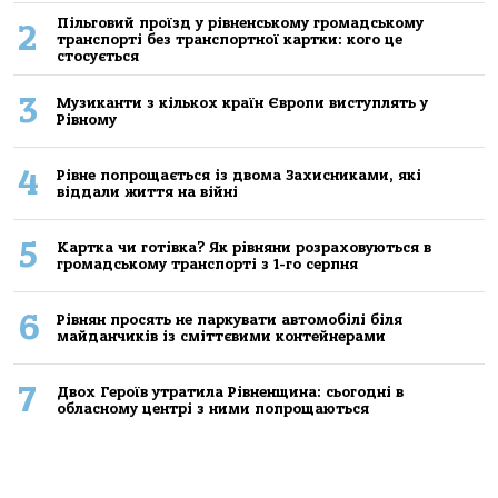
Пільговий проїзд у рівненському громадському
2
транспорті без транспортної картки: кого це
стосується
3
Музиканти з кількох країн Європи виступлять у
Рівному
4
Рівне попрощається із двома Захисниками, які
віддали життя на війні
5
Картка чи готівка? Як рівняни розраховуються в
громадському транспорті з 1-го серпня
6
Рівнян просять не паркувати автомобілі біля
майданчиків із сміттєвими контейнерами
7
Двох Героїв утратила Рівненщина: сьогодні в
обласному центрі з ними попрощаються