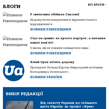
ВСІ БЛОГИ
>
БЛОГИ
У святкових обіймах Саксонії
Щоразу після повернення із журналістського
відрядження я...
НОВИНИ РІВНЕНЩИНИ
Стус на гривні: не просто портрет, а питання
нашої пам’яті
Є імена, які не повинні залишатися лише...
НОВИНИ РІВНЕНЩИНИ
Білий Орел летить додому
Президент Польщі Кароль Навроцький позбавив
Володимира Зеленського...
НОВИНИ УКРАЇНИ
ВИБІР РЕДАКЦІЇ
Від захисту України до спільного
щита Європи: як проєкт «Фрея»