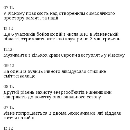
07:12
У Рівному працюють над створенням символічного
простору пам’яті та надії
13:12
Ще 6 учасників бойових дій з числа ВПО в Рівненській
області отримають житлові ваучери по 2 млн гривень
11:12
Музиканти з кількох країн Європи виступлять у Рівному
09:12
На одній із вулиць Рівного ліквідували стихійне
сміттєзвалище
08:12
Другий рівень захисту енергооб’єктів Рівненщини
завершать до початку опалювального сезону
07:12
Рівне попрощається із двома Захисниками, які віддали
життя на війні
13:12