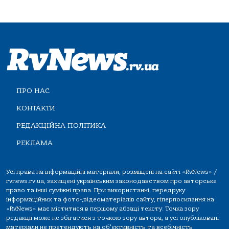
ПРО НАС
КОНТАКТИ
РЕДАКЦІЙНА ПОЛІТИКА
РЕКЛАМА
Усі права на інформаційні матеріали, розміщені на сайті «RvNews» /
rvnews.rv.ua, захищені українським законодавством про авторське
право та інші суміжні права. При використанні, передруку
інформаційних та фото-,відеоматеріалів сайту, гіперпосилання на
«RvNews» має міститися в першому абзаці тексту. Точка зору
редакції може не збігатися з точкою зору автора, а усі опубліковані
матеріали не претендують на об'єктивність та всебічність