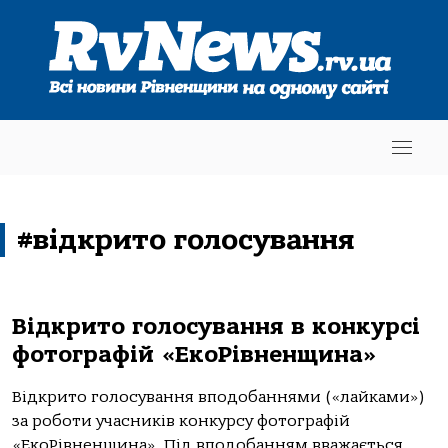
#відкрито голосування
Відкрито голосування в конкурсі
фотографій «ЕкоРівненщина»
Відкрито голосування вподобаннями («лайками»)
за роботи учасників конкурсу фотографій
«ЕкоРівненщина». Під вподобанням вважається