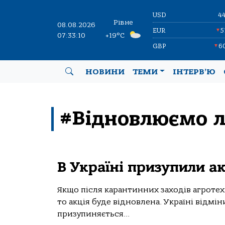
USD
4
Рівне
08.08.2026
EUR
5
▼
07:33:10
+19°C
GBP
6
▼
НОВИНИ
ТЕМИ
ІНТЕРВ’Ю
#Відновлюємо л
В Україні призупили а
Якщо після карантинних заходів агротех
то акція буде відновлена. Україні відмі
призупиняється...