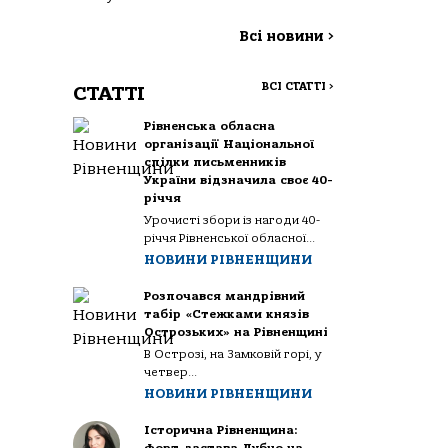
Всі новини
>
ВСІ СТАТТІ
>
СТАТТІ
Рівненська обласна
організації Національної
спілки письменників
України відзначила своє 40-
річчя
Урочисті збори із нагоди 40-
річчя Рівненської обласної...
НОВИНИ РІВНЕНЩИНИ
Розпочався мандрівний
табір «Стежками князів
Острозьких» на Рівненщині
В Острозі, на Замковій горі, у
четвер...
НОВИНИ РІВНЕНЩИНИ
Історична Рівненщина: