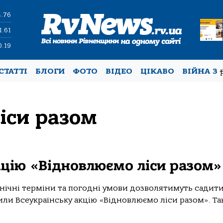
4.76
1.61
0.19
СТАТТІ
БЛОГИ
ФОТО
ВІДЕО
ЦІКАВО
ВІЙНА З
іси разом
кцію «Відновлюємо ліси разом»
нічні терміни та погодні умови дозволятимуть садити 
нили Всеукраїнську акцію «Відновлюємо ліси разом». Т