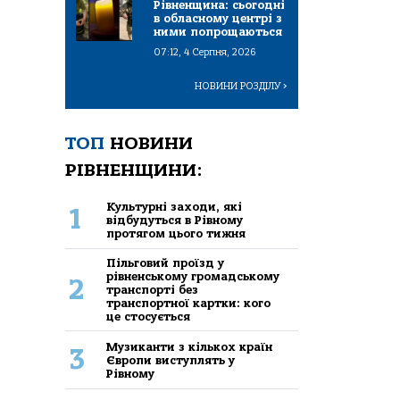
Рівненщина: сьогодні
в обласному центрі з
ними попрощаються
07:12, 4 Серпня, 2026
НОВИНИ РОЗДІЛУ
>
ТОП
НОВИНИ
РІВНЕНЩИНИ:
Культурні заходи, які
1
відбудуться в Рівному
протягом цього тижня
Пільговий проїзд у
рівненському громадському
2
транспорті без
транспортної картки: кого
це стосується
Музиканти з кількох країн
3
Європи виступлять у
Рівному