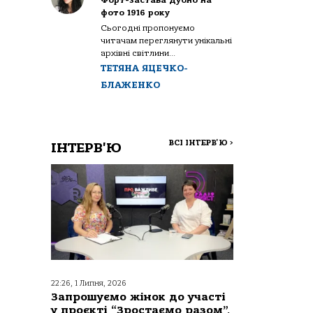
Форт-застава Дубно на
фото 1916 року
Сьогодні пропонуємо
читачам переглянути унікальні
архівні світлини...
ТЕТЯНА ЯЦЕЧКО-
БЛАЖЕНКО
ВСІ ІНТЕРВ'Ю
>
ІНТЕРВ'Ю
22:26, 1 Липня, 2026
Запрошуємо жінок до участі
у проєкті “Зростаємо разом”,