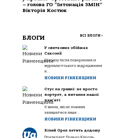
– голова ГО “Інтонація ЗМІН”
Вікторія Костюк
ВСІ БЛОГИ
>
БЛОГИ
У святкових обіймах
Саксонії
Щоразу після повернення із
журналістського відрядження
я...
НОВИНИ РІВНЕНЩИНИ
Стус на гривні: не просто
портрет, а питання нашої
пам’яті
Є імена, які не повинні
залишатися лише...
НОВИНИ РІВНЕНЩИНИ
Білий Орел летить додому
Президент Польщі Кароль