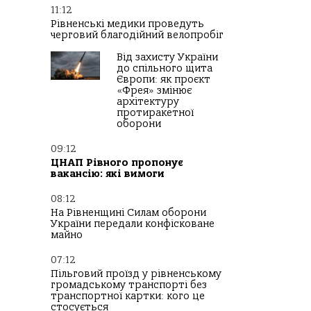
11:12
Рівненські медики проведуть
черговий благодійний велопробіг
Від захисту України
до спільного щита
Європи: як проєкт
«Фрея» змінює
архітектуру
протиракетної
оборони
09:12
ЦНАП Рівного пропонує
вакансію: які вимоги
08:12
На Рівненщині Силам оборони
України передали конфісковане
майно
07:12
Пільговий проїзд у рівненському
громадському транспорті без
транспортної картки: кого це
стосується