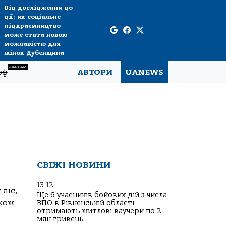
Від дослідження до
дії: як соціальне
підприємництво
може стати новою
можливістю для
жінок Дубенщини
СПЕЦТЕМА
рф
АВТОРИ
UANEWS
СВІЖІ НОВИНИ
13:12
ліс,
Ще 6 учасників бойових дій з числа
акож
ВПО в Рівненській області
отримають житлові ваучери по 2
млн гривень