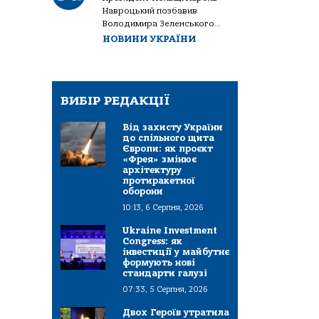
Навроцький позбавив
Володимира Зеленського...
НОВИНИ УКРАЇНИ
ВИБІР РЕДАКЦІЇ
Від захисту України
до спільного щита
Європи: як проєкт
«Фрея» змінює
архітектуру
протиракетної
оборони
10:13, 6 Серпня, 2026
Ukraine Investment
Congress: як
інвестиції у майбутнє
формують нові
стандарти галузі
07:33, 5 Серпня, 2026
Двох Героїв утратила