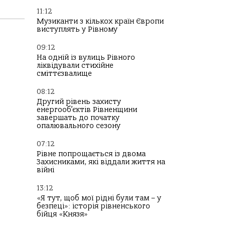
11:12
Музиканти з кількох країн Європи
виступлять у Рівному
09:12
На одній із вулиць Рівного
ліквідували стихійне
сміттєзвалище
08:12
Другий рівень захисту
енергооб’єктів Рівненщини
завершать до початку
опалювального сезону
07:12
Рівне попрощається із двома
Захисниками, які віддали життя на
війні
13:12
«Я тут, щоб мої рідні були там – у
безпеці»: історія рівненського
бійця «Князя»