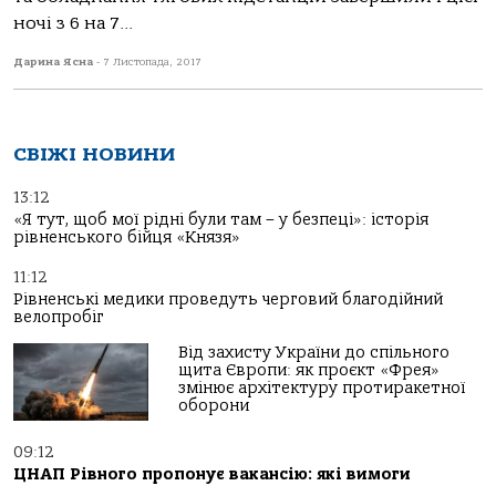
ночі з 6 на 7...
Дарина Ясна
-
7 Листопада, 2017
СВІЖІ НОВИНИ
13:12
«Я тут, щоб мої рідні були там – у безпеці»: історія
рівненського бійця «Князя»
11:12
Рівненські медики проведуть черговий благодійний
велопробіг
Від захисту України до спільного
щита Європи: як проєкт «Фрея»
змінює архітектуру протиракетної
оборони
09:12
ЦНАП Рівного пропонує вакансію: які вимоги