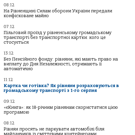
08:12
На Рівненщині Силам оборони України передали
конфісковане майно
07:12
Пільговий проїзд у рівненському громадському
транспорті без транспортної картки: кого це
стосується
13:12
Без Пенсійного фонду: рівняни, які мають право на
виплату до Дня Незалежності, отримають її
автоматично
11:12
Картка чи готівка? Як рівняни розраховуються в
громадському транспорті з 1-го серпня
09:12
«єКнига»: як 18-річним рівнянам скористатися цією
програмою
08:12
Рівнян просять не паркувати автомобілі біля
майданчиків із сміттєвими контейнерами