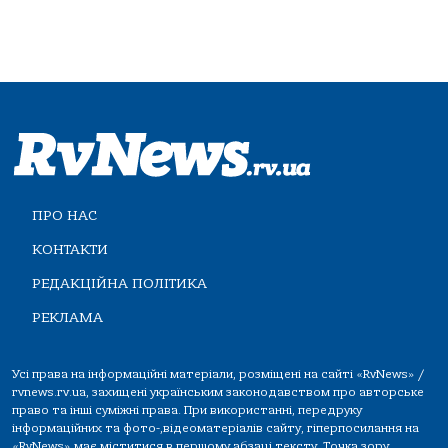
ПРО НАС
КОНТАКТИ
РЕДАКЦІЙНА ПОЛІТИКА
РЕКЛАМА
Усі права на інформаційні матеріали, розміщені на сайті «RvNews» /
rvnews.rv.ua, захищені українським законодавством про авторське
право та інші суміжні права. При використанні, передруку
інформаційних та фото-,відеоматеріалів сайту, гіперпосилання на
«RvNews» має міститися в першому абзаці тексту. Точка зору