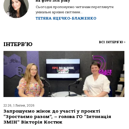
на фото 1916 року
Сьогодні пропонуємо читачам переглянути
унікальні архівні світлини...
ТЕТЯНА ЯЦЕЧКО-БЛАЖЕНКО
ВСІ ІНТЕРВ'Ю
>
ІНТЕРВ'Ю
22:26, 1 Липня, 2026
Запрошуємо жінок до участі у проєкті
“Зростаємо разом”, – голова ГО “Інтонація
ЗМІН” Вікторія Костюк