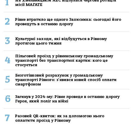
1
На Хмельницькій АЕС відбулася чергова ротація
місії МАГАТЕ
2
Рівне втратило ще одного Захисника: сьогодні його
проведуть в останню дорогу
3
Культурні заходи, які відбудуться в Рівному
протягом цього тижня
Пільговий проїзд у рівненському громадському
4
транспорті без транспортної картки: кого це
стосується
Безготівковий розрахунок у громадському
5
транспорті Рівного: з'явився новий спосіб оплати
смартфоном
6
Загинув у 2024-му: Рівне проведе в останню дорогу
Героя, який поліг на війні
7
Разовий QR-квиток: як за допомогою нього
оплатити проїзд у Рівному