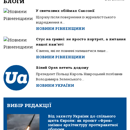
БЛОГИ
У святкових обіймах Саксонії
Щоразу після повернення із журналістського
відрядження я...
НОВИНИ РІВНЕНЩИНИ
Стус на гривні: не просто портрет, а питання
нашої пам’яті
Є імена, які не повинні залишатися лише...
НОВИНИ РІВНЕНЩИНИ
Білий Орел летить додому
Президент Польщі Кароль Навроцький позбавив
Володимира Зеленського...
НОВИНИ УКРАЇНИ
ВИБІР РЕДАКЦІЇ
Від захисту України до спільного
щита Європи: як проєкт «Фрея»
змінює архітектуру протиракетної
оборони