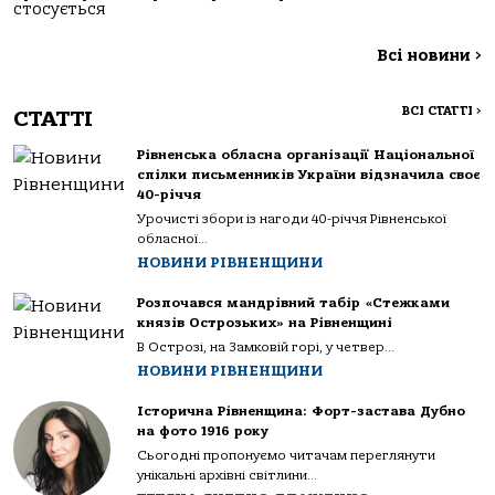
стосується
Всі новини
>
ВСІ СТАТТІ
>
СТАТТІ
Рівненська обласна організації Національної
спілки письменників України відзначила своє
40-річчя
Урочисті збори із нагоди 40-річчя Рівненської
обласної...
НОВИНИ РІВНЕНЩИНИ
Розпочався мандрівний табір «Стежками
князів Острозьких» на Рівненщині
В Острозі, на Замковій горі, у четвер...
НОВИНИ РІВНЕНЩИНИ
Історична Рівненщина: Форт-застава Дубно
на фото 1916 року
Сьогодні пропонуємо читачам переглянути
унікальні архівні світлини...