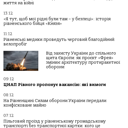
життя на війні
13:12
«Я тут, щоб мої рідні були там – у безпеці»: історія
рівненського бійця «Князя»
11:12
Рівненські медики проведуть черговий благодійний
велопробіг
Від захисту України до спільного
щита Європи: як проєкт «Фрея»
змінює архітектуру протиракетної
оборони
09:12
ЦНАП Рівного пропонує вакансію: які вимоги
08:12
На Рівненщині Силам оборони України передали
конфісковане майно
07:12
Пільговий проїзд у рівненському громадському
транспорті без транспортної картки: кого це