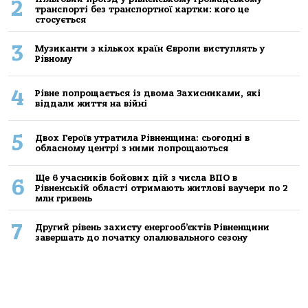
2
транспорті без транспортної картки: кого це
стосується
3
Музиканти з кількох країн Європи виступлять у
Рівному
4
Рівне попрощається із двома Захисниками, які
віддали життя на війні
5
Двох Героїв утратила Рівненщина: сьогодні в
обласному центрі з ними попрощаються
Ще 6 учасників бойових дій з числа ВПО в
6
Рівненській області отримають житлові ваучери по 2
млн гривень
7
Другий рівень захисту енергооб’єктів Рівненщини
завершать до початку опалювального сезону