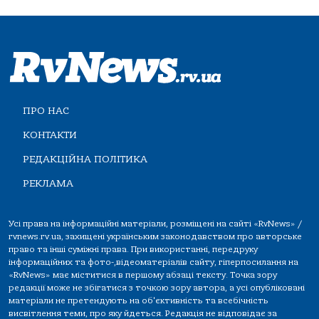
ПРО НАС
КОНТАКТИ
РЕДАКЦІЙНА ПОЛІТИКА
РЕКЛАМА
Усі права на інформаційні матеріали, розміщені на сайті «RvNews» /
rvnews.rv.ua, захищені українським законодавством про авторське
право та інші суміжні права. При використанні, передруку
інформаційних та фото-,відеоматеріалів сайту, гіперпосилання на
«RvNews» має міститися в першому абзаці тексту. Точка зору
редакції може не збігатися з точкою зору автора, а усі опубліковані
матеріали не претендують на об'єктивність та всебічність
висвітлення теми, про яку йдеться. Редакція не відповідає за