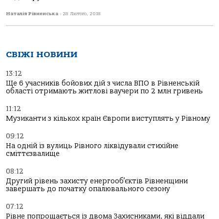
Наталія Рівненська
-
28 Лютого, 2018
СВІЖІ НОВИНИ
13:12
Ще 6 учасників бойових дій з числа ВПО в Рівненській
області отримають житлові ваучери по 2 млн гривень
11:12
Музиканти з кількох країн Європи виступлять у Рівному
09:12
На одній із вулиць Рівного ліквідували стихійне
сміттєзвалище
08:12
Другий рівень захисту енергооб’єктів Рівненщини
завершать до початку опалювального сезону
07:12
Рівне попрощається із двома Захисниками, які віддали