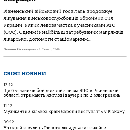
Рівненський військовий госпіталь продовжує
лікування військовослужбовців Збройних Сил
України, з яких левова частка є учасниками АТО
(ООС). Одним із найбільш затребуваних напрямків
лікарської допомоги стаціонарним...
Новини Рівненщини
-
8 Лютого, 2019
СВІЖІ НОВИНИ
13:12
Ще 6 учасників бойових дій з числа ВПО в Рівненській
області отримають житлові ваучери по 2 млн гривень
11:12
Музиканти з кількох країн Європи виступлять у Рівному
09:12
На одній із вулиць Рівного ліквідували стихійне