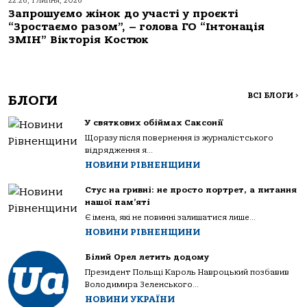
22:26, 1 Липня, 2026
Запрошуємо жінок до участі у проєкті
“Зростаємо разом”, – голова ГО “Інтонація
ЗМІН” Вікторія Костюк
ВСІ БЛОГИ
>
БЛОГИ
У святкових обіймах Саксонії
Щоразу після повернення із журналістського
відрядження я...
НОВИНИ РІВНЕНЩИНИ
Стус на гривні: не просто портрет, а питання
нашої пам’яті
Є імена, які не повинні залишатися лише...
НОВИНИ РІВНЕНЩИНИ
Білий Орел летить додому
Президент Польщі Кароль Навроцький позбавив
Володимира Зеленського...
НОВИНИ УКРАЇНИ