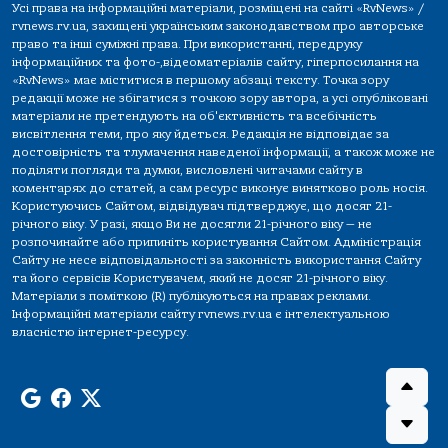
Усі права на інформаційні матеріали, розміщені на сайті «RvNews» /
rvnews.rv.ua, захищені українським законодавством про авторське
право та інші суміжні права. При використанні, передруку
інформаційних та фото-,відеоматеріалів сайту, гіперпосилання на
«RvNews» має міститися в першому абзаці тексту. Точка зору
редакції може не збігатися з точкою зору автора, а усі опубліковані
матеріали не претендують на об'єктивність та всебічність
висвітлення теми, про яку йдеться. Редакція не відповідає за
достовірність та тлумачення наведеної інформації, а також може не
поділяти погляди та думки, висловлені читачами сайту в
коментарях до статей, а сам ресурс виконує винятково роль носія.
Користуючись Сайтом, відвідувач підтверджує, що досяг 21-
річного віку. У разі, якщо Ви не досягли 21-річного віку — не
розпочинайте або припиніть користування Сайтом. Адміністрація
Сайту не несе відповідальності за законність використання Сайту
та його сервісів Користувачем, який не досяг 21-річного віку.
Матеріали з поміткою (R) публікуються на правах реклами.
Інформаційні матеріали сайту rvnews.rv.ua є інтелектуальною
власністю інтернет-ресурсу.