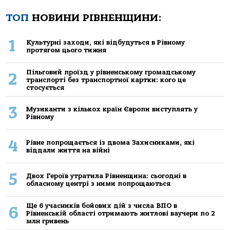
ТОП
НОВИНИ РІВНЕНЩИНИ:
1
Культурні заходи, які відбудуться в Рівному
протягом цього тижня
Пільговий проїзд у рівненському громадському
2
транспорті без транспортної картки: кого це
стосується
3
Музиканти з кількох країн Європи виступлять у
Рівному
4
Рівне попрощається із двома Захисниками, які
віддали життя на війні
5
Двох Героїв утратила Рівненщина: сьогодні в
обласному центрі з ними попрощаються
Ще 6 учасників бойових дій з числа ВПО в
6
Рівненській області отримають житлові ваучери по 2
млн гривень