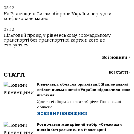
08:12
На Рівненщині Силам оборони України передали
конфісковане майно
07:12
Пільговий проїзд у рівненському громадському
транспорті без транспортної картки: кого це
стосується
Всі новини
>
ВСІ СТАТТІ
>
СТАТТІ
Рівненська обласна організації Національної
спілки письменників України відзначила своє
40-річчя
Урочисті збори із нагоди 40-річчя Рівненської
обласної...
НОВИНИ РІВНЕНЩИНИ
Розпочався мандрівний табір «Стежками
князів Острозьких» на Рівненщині