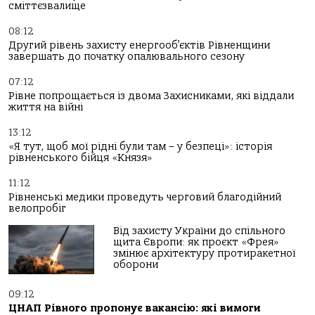
сміттєзвалище
08:12
Другий рівень захисту енергооб’єктів Рівненщини
завершать до початку опалювального сезону
07:12
Рівне попрощається із двома Захисниками, які віддали
життя на війні
13:12
«Я тут, щоб мої рідні були там – у безпеці»: історія
рівненського бійця «Князя»
11:12
Рівненські медики проведуть черговий благодійний
велопробіг
Від захисту України до спільного
щита Європи: як проєкт «Фрея»
змінює архітектуру протиракетної
оборони
09:12
ЦНАП Рівного пропонує вакансію: які вимоги