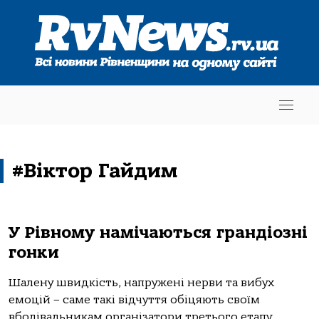
#Віктор Гайдим
У Рівному намічаються грандіозні
гонки
Шалену швидкість, напружені нерви та вибух
емоцій – cаме такі відчуття обіцяють своїм
вболівальникам організатори третього етапу