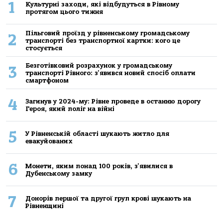
1
Культурні заходи, які відбудуться в Рівному
протягом цього тижня
Пільговий проїзд у рівненському громадському
2
транспорті без транспортної картки: кого це
стосується
Безготівковий розрахунок у громадському
3
транспорті Рівного: з'явився новий спосіб оплати
смартфоном
4
Загинув у 2024-му: Рівне проведе в останню дорогу
Героя, який поліг на війні
5
У Рівненській області шукають житло для
евакуйованих
6
Монети, яким понад 100 років, з'явилися в
Дубенському замку
7
Донорів першої та другої груп крові шукають на
Рівненщині