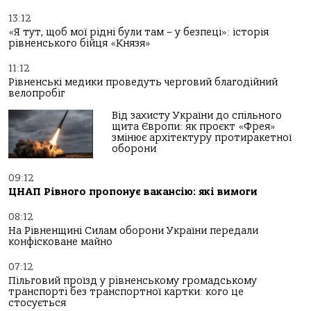
13:12
«Я тут, щоб мої рідні були там – у безпеці»: історія
рівненського бійця «Князя»
11:12
Рівненські медики проведуть черговий благодійний
велопробіг
Від захисту України до спільного
щита Європи: як проєкт «Фрея»
змінює архітектуру протиракетної
оборони
09:12
ЦНАП Рівного пропонує вакансію: які вимоги
08:12
На Рівненщині Силам оборони України передали
конфісковане майно
07:12
Пільговий проїзд у рівненському громадському
транспорті без транспортної картки: кого це
стосується