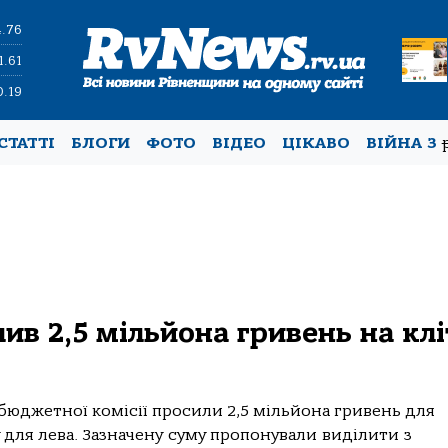
4.76
1.61
0.19
СТАТТІ
БЛОГИ
ФОТО
ВІДЕО
ЦІКАВО
ВІЙНА З
лив 2,5 мільйона гривень на кл
 бюджетної комісії просили 2,5 мільйона гривень для
ку для лева. Зазначену суму пропонували виділити з