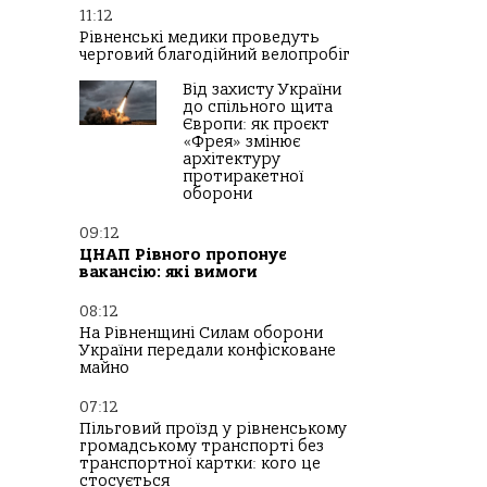
11:12
Рівненські медики проведуть
черговий благодійний велопробіг
Від захисту України
до спільного щита
Європи: як проєкт
«Фрея» змінює
архітектуру
протиракетної
оборони
09:12
ЦНАП Рівного пропонує
вакансію: які вимоги
08:12
На Рівненщині Силам оборони
України передали конфісковане
майно
07:12
Пільговий проїзд у рівненському
громадському транспорті без
транспортної картки: кого це
стосується