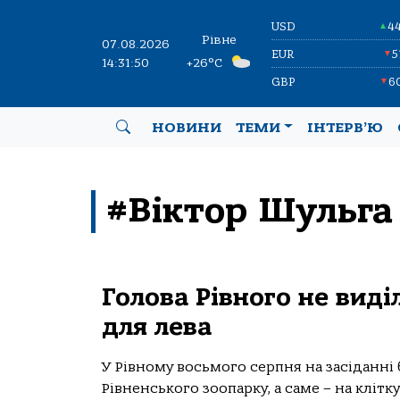
USD
4
▲
Рівне
07.08.2026
EUR
5
▼
14:31:51
+26°C
GBP
6
▼
НОВИНИ
ТЕМИ
ІНТЕРВ’Ю
#Віктор Шульга
Голова Рівного не виді
для лева
У Рівному восьмого серпня на засіданні
Рівненського зоопарку, а саме – на кліт