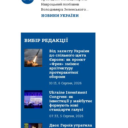
Навроцький позбавив
Володимира Зеленського...
НОВИНИ УКРАЇНИ
ВИБІР РЕДАКЦІЇ
Від захисту України
до спільного щита
Європи: як проєкт
«Фрея» змінює
архітектуру
протиракетної
оборони
10:13, 6 Серпня, 2026
Ukraine Investment
Congress: як
інвестиції у майбутнє
формують нові
стандарти галузі
07:33, 5 Серпня, 2026
Двох Героїв утратила