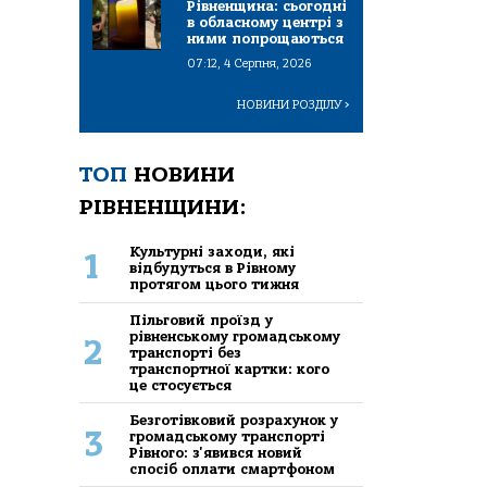
Рівненщина: сьогодні
в обласному центрі з
ними попрощаються
07:12, 4 Серпня, 2026
НОВИНИ РОЗДІЛУ
>
ТОП
НОВИНИ
РІВНЕНЩИНИ:
Культурні заходи, які
1
відбудуться в Рівному
протягом цього тижня
Пільговий проїзд у
рівненському громадському
2
транспорті без
транспортної картки: кого
це стосується
Безготівковий розрахунок у
3
громадському транспорті
Рівного: з'явився новий
спосіб оплати смартфоном