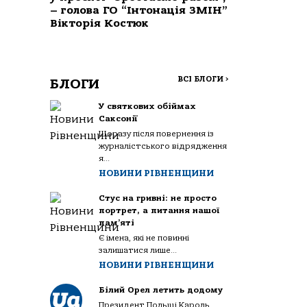
– голова ГО “Інтонація ЗМІН”
Вікторія Костюк
ВСІ БЛОГИ
>
БЛОГИ
У святкових обіймах
Саксонії
Щоразу після повернення із
журналістського відрядження
я...
НОВИНИ РІВНЕНЩИНИ
Стус на гривні: не просто
портрет, а питання нашої
пам’яті
Є імена, які не повинні
залишатися лише...
НОВИНИ РІВНЕНЩИНИ
Білий Орел летить додому
Президент Польщі Кароль