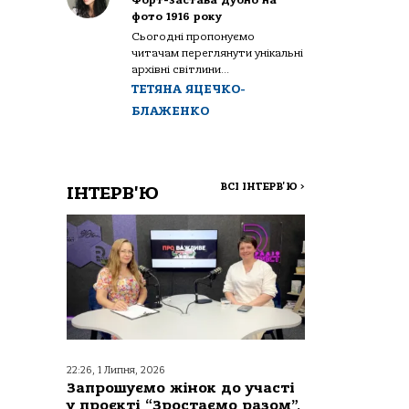
Форт-застава Дубно на
фото 1916 року
Сьогодні пропонуємо
читачам переглянути унікальні
архівні світлини...
ТЕТЯНА ЯЦЕЧКО-
БЛАЖЕНКО
ВСІ ІНТЕРВ'Ю
>
ІНТЕРВ'Ю
22:26, 1 Липня, 2026
Запрошуємо жінок до участі
у проєкті “Зростаємо разом”,