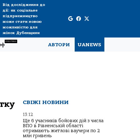
Від дослідження до
дії: як соціальне
підприємництво
може стати новою
можливістю для
жінок Дубенщини
СПЕЦТЕМА
рф
АВТОРИ
UANEWS
ітку
СВІЖІ НОВИНИ
13:12
Ще 6 учасників бойових дій з числа
ВПО в Рівненській області
отримають житлові ваучери по 2
млн гривень