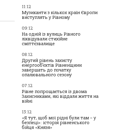
11:12
Музиканти з кількох країн Європи
виступлять у Рівному
09:12
На одній із вулиць Рівного
ліквідували стихійне
сміттєзвалище
08:12
Другий рівень захисту
енергооб’єктів Рівненщини
завершать до початку
опалювального сезону
07:12
Рівне попрощається із двома
Захисниками, які віддали життя на
війні
13:12
«Я тут, щоб мої рідні були там – у
безпеці»: історія рівненського
бійця «Князя»