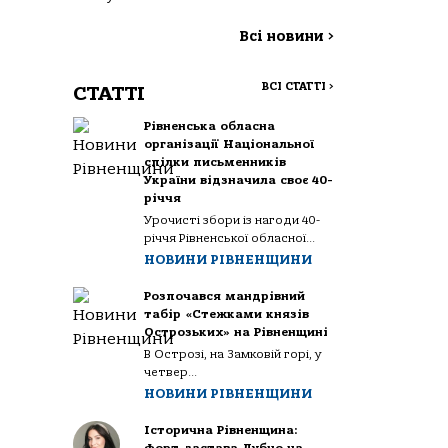
Всі новини
>
ВСІ СТАТТІ
>
СТАТТІ
Рівненська обласна
організації Національної
спілки письменників
України відзначила своє 40-
річчя
Урочисті збори із нагоди 40-
річчя Рівненської обласної...
НОВИНИ РІВНЕНЩИНИ
Розпочався мандрівний
табір «Стежками князів
Острозьких» на Рівненщині
В Острозі, на Замковій горі, у
четвер...
НОВИНИ РІВНЕНЩИНИ
Історична Рівненщина: