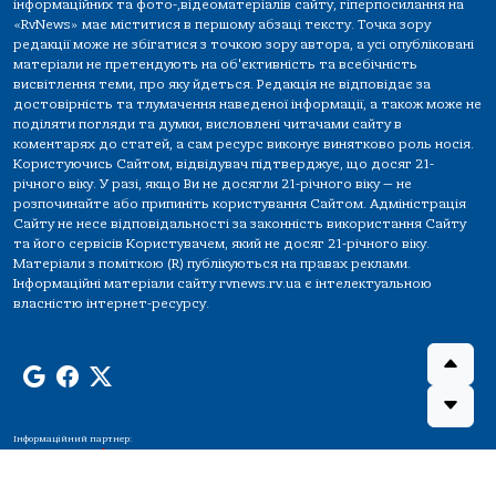
інформаційних та фото-,відеоматеріалів сайту, гіперпосилання на
«RvNews» має міститися в першому абзаці тексту. Точка зору
редакції може не збігатися з точкою зору автора, а усі опубліковані
матеріали не претендують на об'єктивність та всебічність
висвітлення теми, про яку йдеться. Редакція не відповідає за
достовірність та тлумачення наведеної інформації, а також може не
поділяти погляди та думки, висловлені читачами сайту в
коментарях до статей, а сам ресурс виконує винятково роль носія.
Користуючись Сайтом, відвідувач підтверджує, що досяг 21-
річного віку. У разі, якщо Ви не досягли 21-річного віку — не
розпочинайте або припиніть користування Сайтом. Адміністрація
Сайту не несе відповідальності за законність використання Сайту
та його сервісів Користувачем, який не досяг 21-річного віку.
Матеріали з поміткою (R) публікуються на правах реклами.
Інформаційні матеріали сайту rvnews.rv.ua є інтелектуальною
власністю інтернет-ресурсу.
Інформаційний партнер: