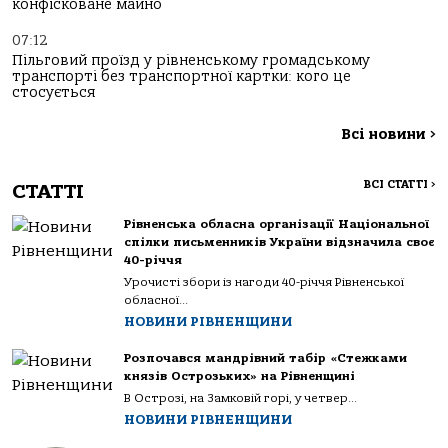
конфісковане майно
07:12
Пільговий проїзд у рівненському громадському
транспорті без транспортної картки: кого це
стосується
Всі новини
>
ВСІ СТАТТІ
>
СТАТТІ
Рівненська обласна організації Національної
спілки письменників України відзначила своє
40-річчя
Урочисті збори із нагоди 40-річчя Рівненської
обласної...
НОВИНИ РІВНЕНЩИНИ
Розпочався мандрівний табір «Стежками
князів Острозьких» на Рівненщині
В Острозі, на Замковій горі, у четвер...
НОВИНИ РІВНЕНЩИНИ