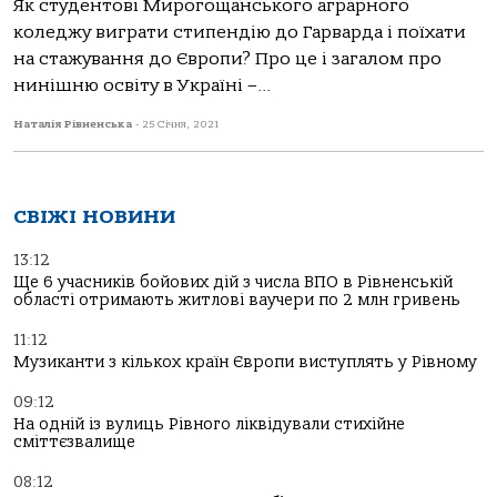
Як студентові Мирогощанського аграрного
коледжу виграти стипендію до Гарварда і поїхати
на стажування до Європи? Про це і загалом про
нинішню освіту в Україні –...
Наталія Рівненська
-
25 Січня, 2021
СВІЖІ НОВИНИ
13:12
Ще 6 учасників бойових дій з числа ВПО в Рівненській
області отримають житлові ваучери по 2 млн гривень
11:12
Музиканти з кількох країн Європи виступлять у Рівному
09:12
На одній із вулиць Рівного ліквідували стихійне
сміттєзвалище
08:12