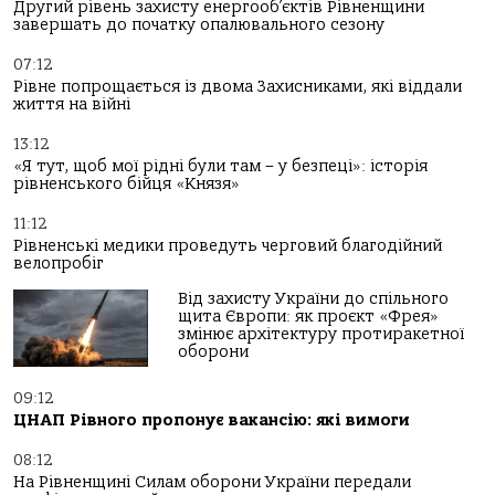
Другий рівень захисту енергооб’єктів Рівненщини
завершать до початку опалювального сезону
07:12
Рівне попрощається із двома Захисниками, які віддали
життя на війні
13:12
«Я тут, щоб мої рідні були там – у безпеці»: історія
рівненського бійця «Князя»
11:12
Рівненські медики проведуть черговий благодійний
велопробіг
Від захисту України до спільного
щита Європи: як проєкт «Фрея»
змінює архітектуру протиракетної
оборони
09:12
ЦНАП Рівного пропонує вакансію: які вимоги
08:12
На Рівненщині Силам оборони України передали