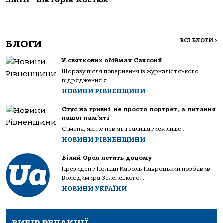
ЗМІН” Вікторія Костюк
ВСІ БЛОГИ
>
БЛОГИ
У святкових обіймах Саксонії
Щоразу після повернення із журналістського
відрядження я...
НОВИНИ РІВНЕНЩИНИ
Стус на гривні: не просто портрет, а питання
нашої пам’яті
Є імена, які не повинні залишатися лише...
НОВИНИ РІВНЕНЩИНИ
Білий Орел летить додому
Президент Польщі Кароль Навроцький позбавив
Володимира Зеленського...
НОВИНИ УКРАЇНИ
ВИБІР РЕДАКЦІЇ