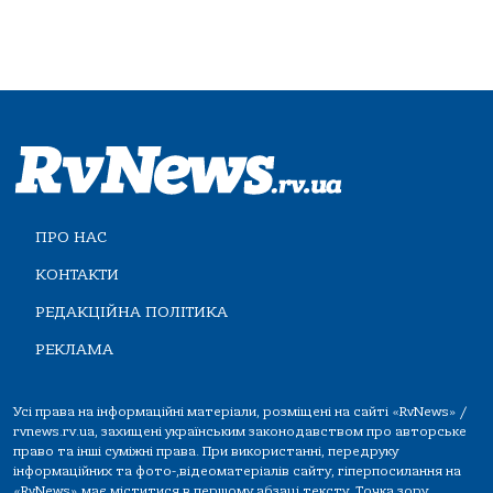
ПРО НАС
КОНТАКТИ
РЕДАКЦІЙНА ПОЛІТИКА
РЕКЛАМА
Усі права на інформаційні матеріали, розміщені на сайті «RvNews» /
rvnews.rv.ua, захищені українським законодавством про авторське
право та інші суміжні права. При використанні, передруку
інформаційних та фото-,відеоматеріалів сайту, гіперпосилання на
«RvNews» має міститися в першому абзаці тексту. Точка зору