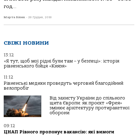
год...
Марта Білик
-
28 Грудня, 2018
СВІЖІ НОВИНИ
13:12
«Я тут, щоб мої рідні були там – у безпеці»: історія
рівненського бійця «Князя»
11:12
Рівненські медики проведуть черговий благодійний
велопробіг
Від захисту України до спільного
щита Європи: як проєкт «Фрея»
змінює архітектуру протиракетної
оборони
09:12
ЦНАП Рівного пропонує вакансію: які вимоги