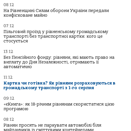
08:12
На Рівненщині Силам оборони України передали
конфісковане майно
07:12
Пільговий проїзд у рівненському громадському
транспорті без транспортної картки: кого це
стосується
13:12
Без Пенсійного фонду: рівняни, які мають право на
виплату до Дня Незалежності, отримають її
автоматично
11:12
Картка чи готівка? Як рівняни розраховуються в
громадському транспорті з 1-го серпня
09:12
«єКнига»: як 18-річним рівнянам скористатися цією
програмою
08:12
Рівнян просять не паркувати автомобілі біля
майданчиків із сміттєвими контейнерами