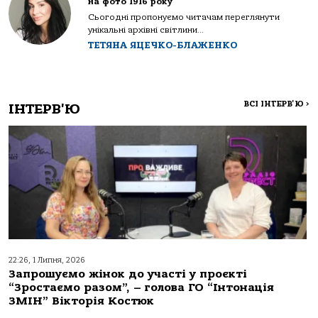
на фото 1916 року
Сьогодні пропонуємо читачам переглянути
унікальні архівні світлини...
ТЕТЯНА ЯЦЕЧКО-БЛАЖЕНКО
ВСІ ІНТЕРВ'Ю
>
ІНТЕРВ'Ю
22:26, 1 Липня, 2026
Запрошуємо жінок до участі у проєкті
“Зростаємо разом”, – голова ГО “Інтонація
ЗМІН” Вікторія Костюк