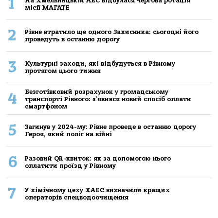
1
На Хмельницькій АЕС відбулася чергова ротація
місії МАГАТЕ
2
Рівне втратило ще одного Захисника: сьогодні його
проведуть в останню дорогу
3
Культурні заходи, які відбудуться в Рівному
протягом цього тижня
Безготівковий розрахунок у громадському
4
транспорті Рівного: з'явився новий спосіб оплати
смартфоном
5
Загинув у 2024-му: Рівне проведе в останню дорогу
Героя, який поліг на війні
6
Разовий QR-квиток: як за допомогою нього
оплатити проїзд у Рівному
7
У хімічному цеху ХАЕС визначили кращих
операторів спецводоочищення