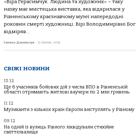
«Віра Герасимчук. Людина та художник» – таку
назву має мистецька виставка, яка відкрилася у
Рівненському краєзнавчому музеї напередодні
роковин смерті художниці. Вірі Володимирівні Бог
відміряв...
Галина Данильчук
-
12 Квітня, 2018
СВІЖІ НОВИНИ
13:12
Ще 6 учасників бойових дій з числа ВПО в Рівненській
області отримають житлові ваучери по 2 млн гривень
11:12
Музиканти з кількох країн Європи виступлять у Рівному
09:12
На одній із вулиць Рівного ліквідували стихійне
сміттєзвалище