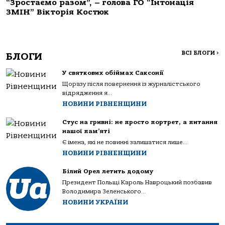
“Зростаємо разом”, – голова ГО “Інтонація
ЗМІН” Вікторія Костюк
ВСІ БЛОГИ
>
БЛОГИ
У святкових обіймах Саксонії
Щоразу після повернення із журналістського
відрядження я...
НОВИНИ РІВНЕНЩИНИ
Стус на гривні: не просто портрет, а питання
нашої пам’яті
Є імена, які не повинні залишатися лише...
НОВИНИ РІВНЕНЩИНИ
Білий Орел летить додому
Президент Польщі Кароль Навроцький позбавив
Володимира Зеленського...
НОВИНИ УКРАЇНИ