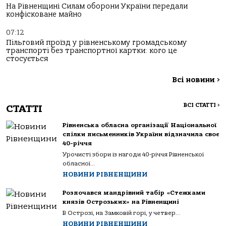
На Рівненщині Силам оборони України передали
конфісковане майно
07:12
Пільговий проїзд у рівненському громадському
транспорті без транспортної картки: кого це
стосується
Всі новини
>
ВСІ СТАТТІ
>
СТАТТІ
Рівненська обласна організації Національної
спілки письменників України відзначила своє
40-річчя
Урочисті збори із нагоди 40-річчя Рівненської
обласної...
НОВИНИ РІВНЕНЩИНИ
Розпочався мандрівний табір «Стежками
князів Острозьких» на Рівненщині
В Острозі, на Замковій горі, у четвер...
НОВИНИ РІВНЕНЩИНИ