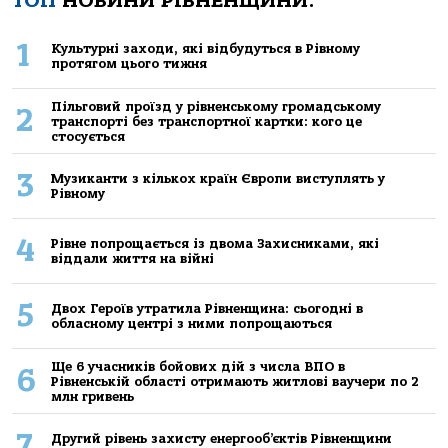
ТОП
НОВИНИ РІВНЕНЩИНИ:
1
Культурні заходи, які відбудуться в Рівному
протягом цього тижня
Пільговий проїзд у рівненському громадському
2
транспорті без транспортної картки: кого це
стосується
3
Музиканти з кількох країн Європи виступлять у
Рівному
4
Рівне попрощається із двома Захисниками, які
віддали життя на війні
5
Двох Героїв утратила Рівненщина: сьогодні в
обласному центрі з ними попрощаються
Ще 6 учасників бойових дій з числа ВПО в
6
Рівненській області отримають житлові ваучери по 2
млн гривень
7
Другий рівень захисту енергооб’єктів Рівненщини