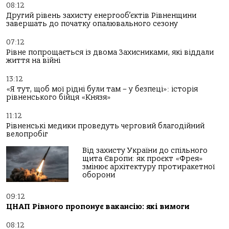
08:12
Другий рівень захисту енергооб’єктів Рівненщини
завершать до початку опалювального сезону
07:12
Рівне попрощається із двома Захисниками, які віддали
життя на війні
13:12
«Я тут, щоб мої рідні були там – у безпеці»: історія
рівненського бійця «Князя»
11:12
Рівненські медики проведуть черговий благодійний
велопробіг
Від захисту України до спільного
щита Європи: як проєкт «Фрея»
змінює архітектуру протиракетної
оборони
09:12
ЦНАП Рівного пропонує вакансію: які вимоги
08:12