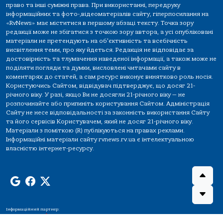
право та інші суміжні права. При використанні, передруку
інформаційних та фото-,відеоматеріалів сайту, гіперпосилання на
«RvNews» має міститися в першому абзаці тексту. Точка зору
редакції може не збігатися з точкою зору автора, а усі опубліковані
матеріали не претендують на об'єктивність та всебічність
висвітлення теми, про яку йдеться. Редакція не відповідає за
достовірність та тлумачення наведеної інформації, а також може не
поділяти погляди та думки, висловлені читачами сайту в
коментарях до статей, а сам ресурс виконує винятково роль носія.
Користуючись Сайтом, відвідувач підтверджує, що досяг 21-
річного віку. У разі, якщо Ви не досягли 21-річного віку — не
розпочинайте або припиніть користування Сайтом. Адміністрація
Сайту не несе відповідальності за законність використання Сайту
та його сервісів Користувачем, який не досяг 21-річного віку.
Матеріали з поміткою (R) публікуються на правах реклами.
Інформаційні матеріали сайту rvnews.rv.ua є інтелектуальною
власністю інтернет-ресурсу.
Інформаційний партнер: