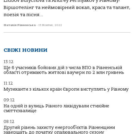
Liubov Bulychova та Andrey Permyakov у Рівному!
Віршотелінг та неймовірний вокал, краса та талант,
поезія та пісня...
Наталія Рівненська
-
13 Жовтня, 2022
СВІЖІ НОВИНИ
13:12
Ще 6 учасників бойових дій з числа ВПО в Рівненській
області отримають житлові ваучери по 2 млн гривень
11:12
Музиканти з кількох країн Європи виступлять у Рівному
09:12
На одній із вулиць Рівного ліквідували стихійне
сміттєзвалище
08:12
Другий рівень захисту енергооб’єктів Рівненщини
завершать до початку опалювального сезону