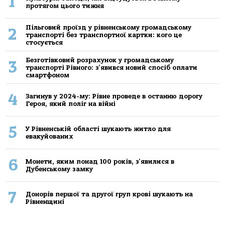
1
протягом цього тижня
Пільговий проїзд у рівненському громадському
2
транспорті без транспортної картки: кого це
стосується
Безготівковий розрахунок у громадському
3
транспорті Рівного: з'явився новий спосіб оплати
смартфоном
4
Загинув у 2024-му: Рівне проведе в останню дорогу
Героя, який поліг на війні
5
У Рівненській області шукають житло для
евакуйованих
6
Монети, яким понад 100 років, з'явилися в
Дубенському замку
7
Донорів першої та другої груп крові шукають на
Рівненщині