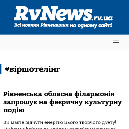
#віршотелінг
Рівненська обласна філармонія
запрошує на феєричну культурну
подію
Ви маєте відчути енергію цього творчого дуету!