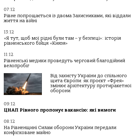
07:12
Рівне попрощається із двома Захисниками, які віддали
життя на війні
13:12
«Я тут, щоб мої рідні були там – у безпеці»: історія
рівненського бійця «Князя»
11:12
Рівненські медики проведуть черговий благодійний
велопробіг
Від захисту України до спільного
щита Європи: як проєкт «Фрея»
змінює архітектуру протиракетної
оборони
09:12
ЦНАП Рівного пропонує вакансію: які вимоги
08:12
На Рівненщині Силам оборони України передали
конфісковане майно