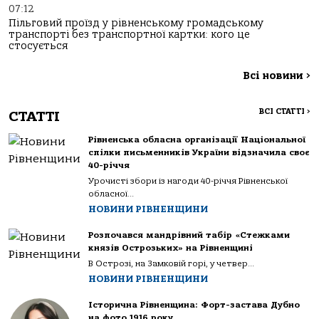
07:12
Пільговий проїзд у рівненському громадському
транспорті без транспортної картки: кого це
стосується
Всі новини
>
ВСІ СТАТТІ
>
СТАТТІ
Рівненська обласна організації Національної
спілки письменників України відзначила своє
40-річчя
Урочисті збори із нагоди 40-річчя Рівненської
обласної...
НОВИНИ РІВНЕНЩИНИ
Розпочався мандрівний табір «Стежками
князів Острозьких» на Рівненщині
В Острозі, на Замковій горі, у четвер...
НОВИНИ РІВНЕНЩИНИ
Історична Рівненщина: Форт-застава Дубно
на фото 1916 року