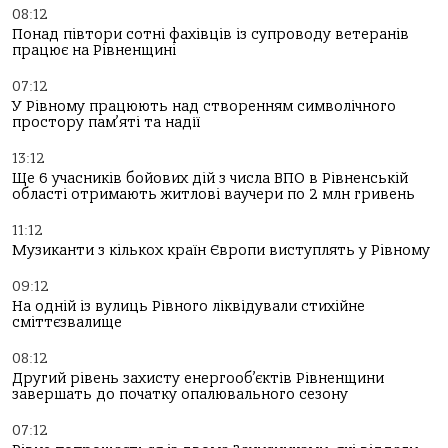
08:12
Понад півтори сотні фахівців із супроводу ветеранів
працює на Рівненщині
07:12
У Рівному працюють над створенням символічного
простору пам’яті та надії
13:12
Ще 6 учасників бойових дій з числа ВПО в Рівненській
області отримають житлові ваучери по 2 млн гривень
11:12
Музиканти з кількох країн Європи виступлять у Рівному
09:12
На одній із вулиць Рівного ліквідували стихійне
сміттєзвалище
08:12
Другий рівень захисту енергооб’єктів Рівненщини
завершать до початку опалювального сезону
07:12