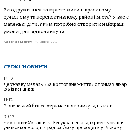
Ви одружилися та мрієте жити в красивому,
сучасному та перспективному районі міста? У вас є
маленькі діти, яким потрібно створити найкращі
умови для відпочинку та...
Людмила Марчук
-
11 Червня, 2018
СВІЖІ НОВИНИ
13:12
Державну медаль «За врятоване життя» отримав лікар
із Рівненщини
11:12
Рівненський бізнес отримає підтримку від влади
09:12
Чемпіонат України та Всеукраїнські відкриті змагання
учнівської молоді з радіозв’язку проходять у Рівному