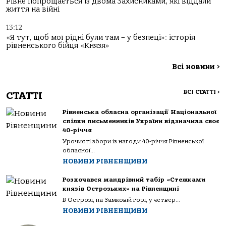
Рівне попрощається із двома Захисниками, які віддали
життя на війні
13:12
«Я тут, щоб мої рідні були там – у безпеці»: історія
рівненського бійця «Князя»
Всі новини
>
ВСІ СТАТТІ
>
СТАТТІ
Рівненська обласна організації Національної
спілки письменників України відзначила своє
40-річчя
Урочисті збори із нагоди 40-річчя Рівненської
обласної...
НОВИНИ РІВНЕНЩИНИ
Розпочався мандрівний табір «Стежками
князів Острозьких» на Рівненщині
В Острозі, на Замковій горі, у четвер...
НОВИНИ РІВНЕНЩИНИ