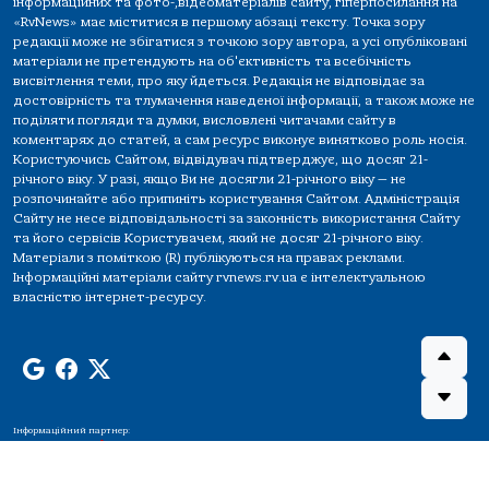
інформаційних та фото-,відеоматеріалів сайту, гіперпосилання на
«RvNews» має міститися в першому абзаці тексту. Точка зору
редакції може не збігатися з точкою зору автора, а усі опубліковані
матеріали не претендують на об'єктивність та всебічність
висвітлення теми, про яку йдеться. Редакція не відповідає за
достовірність та тлумачення наведеної інформації, а також може не
поділяти погляди та думки, висловлені читачами сайту в
коментарях до статей, а сам ресурс виконує винятково роль носія.
Користуючись Сайтом, відвідувач підтверджує, що досяг 21-
річного віку. У разі, якщо Ви не досягли 21-річного віку — не
розпочинайте або припиніть користування Сайтом. Адміністрація
Сайту не несе відповідальності за законність використання Сайту
та його сервісів Користувачем, який не досяг 21-річного віку.
Матеріали з поміткою (R) публікуються на правах реклами.
Інформаційні матеріали сайту rvnews.rv.ua є інтелектуальною
власністю інтернет-ресурсу.
Інформаційний партнер: