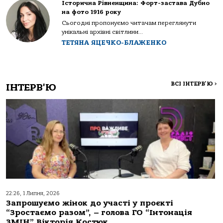
Історична Рівненщина: Форт-застава Дубно
на фото 1916 року
Сьогодні пропонуємо читачам переглянути
унікальні архівні світлини...
ТЕТЯНА ЯЦЕЧКО-БЛАЖЕНКО
ВСІ ІНТЕРВ'Ю
>
ІНТЕРВ'Ю
22:26, 1 Липня, 2026
Запрошуємо жінок до участі у проєкті
“Зростаємо разом”, – голова ГО “Інтонація
ЗМІН” Вікторія Костюк