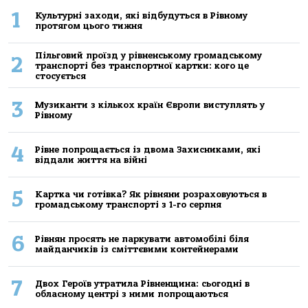
1
Культурні заходи, які відбудуться в Рівному
протягом цього тижня
Пільговий проїзд у рівненському громадському
2
транспорті без транспортної картки: кого це
стосується
3
Музиканти з кількох країн Європи виступлять у
Рівному
4
Рівне попрощається із двома Захисниками, які
віддали життя на війні
5
Картка чи готівка? Як рівняни розраховуються в
громадському транспорті з 1-го серпня
6
Рівнян просять не паркувати автомобілі біля
майданчиків із сміттєвими контейнерами
7
Двох Героїв утратила Рівненщина: сьогодні в
обласному центрі з ними попрощаються