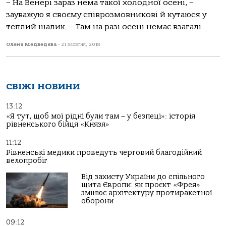
– На Венері зараз нема такої холодної осені, –
зауважую я своєму співрозмовникові й кутаюся у
теплий шалик. – Там на разі осені немає взагалі...
Олена Медведєва
-
21 Жовтня, 2018
СВІЖІ НОВИНИ
13:12
«Я тут, щоб мої рідні були там – у безпеці»: історія
рівненського бійця «Князя»
11:12
Рівненські медики проведуть черговий благодійний
велопробіг
Від захисту України до спільного
щита Європи: як проєкт «Фрея»
змінює архітектуру протиракетної
оборони
09:12