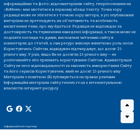
інформаційних та фото-,відеоматеріалів сайту, гіперпосилання на
«RvNews» має міститися в першому абзаці тексту. Точка зору
редакції може не збігатися з точкою зору автора, а усі опубліковані
матеріали не претендують на об'єктивність та всебічність
висвітлення теми, про яку йдеться. Редакція не відповідає за
достовірність та тлумачення наведеної інформації, а також може не
поділяти погляди та думки, висловлені читачами сайту в
коментарях до статей, а сам ресурс виконує винятково роль носія.
Користуючись Сайтом, відвідувач підтверджує, що досяг 21-
річного віку. У разі, якщо Ви не досягли 21-річного віку — не
розпочинайте або припиніть користування Сайтом. Адміністрація
Сайту не несе відповідальності за законність використання Сайту
та його сервісів Користувачем, який не досяг 21-річного віку.
Матеріали з поміткою (R) публікуються на правах реклами.
Інформаційні матеріали сайту rvnews.rv.ua є інтелектуальною
власністю інтернет-ресурсу.
Інформаційний партнер: