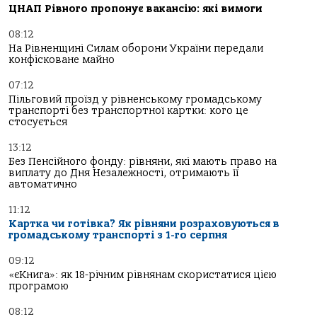
ЦНАП Рівного пропонує вакансію: які вимоги
08:12
На Рівненщині Силам оборони України передали
конфісковане майно
07:12
Пільговий проїзд у рівненському громадському
транспорті без транспортної картки: кого це
стосується
13:12
Без Пенсійного фонду: рівняни, які мають право на
виплату до Дня Незалежності, отримають її
автоматично
11:12
Картка чи готівка? Як рівняни розраховуються в
громадському транспорті з 1-го серпня
09:12
«єКнига»: як 18-річним рівнянам скористатися цією
програмою
08:12