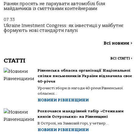
Рівнян просять не паркувати автомобілі біля
майданчиків із сміттєвими контейнерами
07:33
Ukraine Investment Congress: як інвестиції у майбутнє
формують нові стандарти галузі
Всі новини
>
ВСІ СТАТТІ
>
СТАТТІ
Рівненська обласна організації Національної
спілки письменників України відзначила своє
40-річчя
Урочисті збори із нагоди 40-річчя Рівненської
обласної...
НОВИНИ РІВНЕНЩИНИ
Розпочався мандрівний табір «Стежками
князів Острозьких» на Рівненщині
В Острозі, на Замковій горі, у четвер...
НОВИНИ РІВНЕНЩИНИ