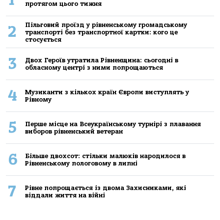
протягом цього тижня
Пільговий проїзд у рівненському громадському
2
транспорті без транспортної картки: кого це
стосується
3
Двох Героїв утратила Рівненщина: сьогодні в
обласному центрі з ними попрощаються
4
Музиканти з кількох країн Європи виступлять у
Рівному
5
Перше місце на Всеукраїнському турнірі з плавання
виборов рівненський ветеран
6
Більше двохсот: стільки малюків народилося в
Рівненському пологовому в липні
7
Рівне попрощається із двома Захисниками, які
віддали життя на війні