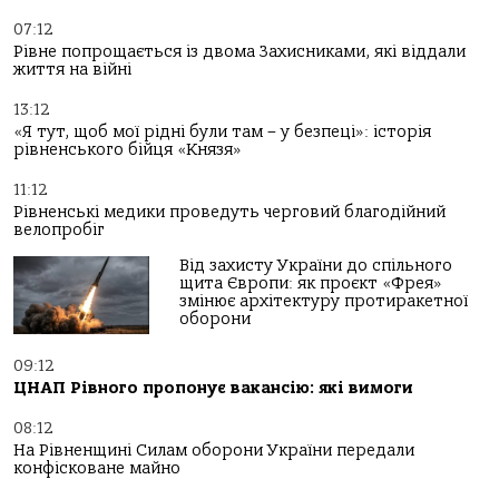
07:12
Рівне попрощається із двома Захисниками, які віддали
життя на війні
13:12
«Я тут, щоб мої рідні були там – у безпеці»: історія
рівненського бійця «Князя»
11:12
Рівненські медики проведуть черговий благодійний
велопробіг
Від захисту України до спільного
щита Європи: як проєкт «Фрея»
змінює архітектуру протиракетної
оборони
09:12
ЦНАП Рівного пропонує вакансію: які вимоги
08:12
На Рівненщині Силам оборони України передали
конфісковане майно