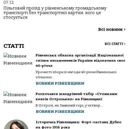
07:12
Пільговий проїзд у рівненському громадському
транспорті без транспортної картки: кого це
стосується
Всі новини
>
ВСІ СТАТТІ
>
СТАТТІ
Рівненська обласна організації Національної
спілки письменників України відзначила своє
40-річчя
Урочисті збори із нагоди 40-річчя Рівненської
обласної...
НОВИНИ РІВНЕНЩИНИ
Розпочався мандрівний табір «Стежками
князів Острозьких» на Рівненщині
В Острозі, на Замковій горі, у четвер...
НОВИНИ РІВНЕНЩИНИ
Історична Рівненщина: Форт-застава Дубно
на фото 1916 року