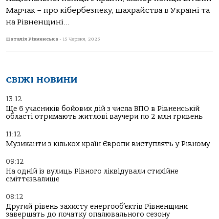
Марчак – про кібербезпеку, шахрайства в Україні та
на Рівненщині...
Наталія Рівненська
-
15 Червня, 2023
СВІЖІ НОВИНИ
13:12
Ще 6 учасників бойових дій з числа ВПО в Рівненській
області отримають житлові ваучери по 2 млн гривень
11:12
Музиканти з кількох країн Європи виступлять у Рівному
09:12
На одній із вулиць Рівного ліквідували стихійне
сміттєзвалище
08:12
Другий рівень захисту енергооб’єктів Рівненщини
завершать до початку опалювального сезону