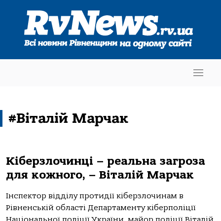
#Віталій Марчак
Кіберзлочинці – реальна загроза
для кожного, – Віталій Марчак
Інспектор відділу протидії кіберзлочинам в
Рівненській області Департаменту кіберполіції
Національної поліції України, майор поліції Віталій