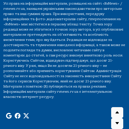
Усі права на інформаційні матеріали, розміщені на сайті «RvNews» /
rvnews.rv.ua, захищені українським законодавством про авторське
право та інші суміжні права. При використанні, передруку
інформаційних та фото-,відеоматеріалів сайту, гіперпосилання на
«RvNews» має міститися в першому абзаці тексту. Точка зору
редакції може не збігатися з точкою зору автора, а усі опубліковані
матеріали не претендують на об'єктивність та всебічність
висвітлення теми, про яку йдеться. Редакція не відповідає за
достовірність та тлумачення наведеної інформації, а також може не
поділяти погляди та думки, висловлені читачами сайту в
коментарях до статей, а сам ресурс виконує винятково роль носія.
Користуючись Сайтом, відвідувач підтверджує, що досяг 21-
річного віку. У разі, якщо Ви не досягли 21-річного віку — не
розпочинайте або припиніть користування Сайтом. Адміністрація
Сайту не несе відповідальності за законність використання Сайту
та його сервісів Користувачем, який не досяг 21-річного віку.
Матеріали з поміткою (R) публікуються на правах реклами.
Інформаційні матеріали сайту rvnews.rv.ua є інтелектуальною
власністю інтернет-ресурсу.