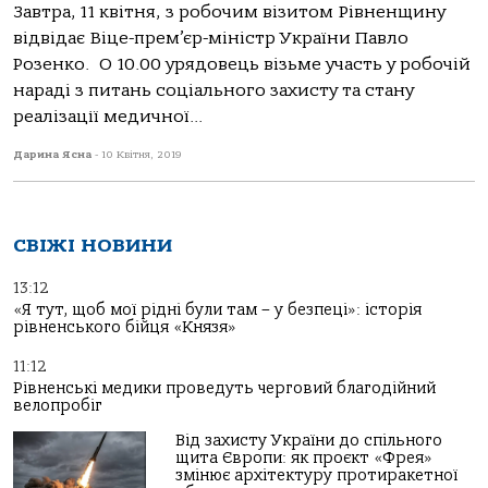
Завтра, 11 квітня, з робочим візитом Рівненщину
відвідає Віце-прем’єр-міністр України Павло
Розенко. О 10.00 урядовець візьме участь у робочій
нараді з питань соціального захисту та стану
реалізації медичної...
Дарина Ясна
-
10 Квітня, 2019
СВІЖІ НОВИНИ
13:12
«Я тут, щоб мої рідні були там – у безпеці»: історія
рівненського бійця «Князя»
11:12
Рівненські медики проведуть черговий благодійний
велопробіг
Від захисту України до спільного
щита Європи: як проєкт «Фрея»
змінює архітектуру протиракетної