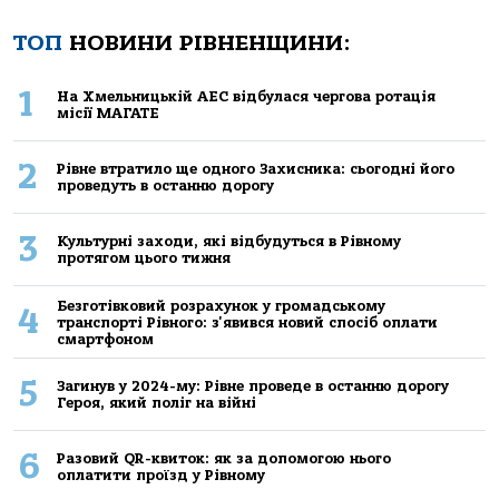
ТОП
НОВИНИ РІВНЕНЩИНИ:
1
На Хмельницькій АЕС відбулася чергова ротація
місії МАГАТЕ
2
Рівне втратило ще одного Захисника: сьогодні його
проведуть в останню дорогу
3
Культурні заходи, які відбудуться в Рівному
протягом цього тижня
Безготівковий розрахунок у громадському
4
транспорті Рівного: з'явився новий спосіб оплати
смартфоном
5
Загинув у 2024-му: Рівне проведе в останню дорогу
Героя, який поліг на війні
6
Разовий QR-квиток: як за допомогою нього
оплатити проїзд у Рівному