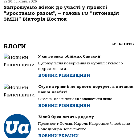
22:26, 1 Липня, 2026
Запрошуємо жінок до участі у проєкті
“Зростаємо разом”, – голова ГО “Інтонація
ЗМІН” Вікторія Костюк
ВСІ БЛОГИ
>
БЛОГИ
У святкових обіймах Саксонії
Щоразу після повернення із журналістського
відрядження я...
НОВИНИ РІВНЕНЩИНИ
Стус на гривні: не просто портрет, а питання
нашої пам’яті
Є імена, які не повинні залишатися лише...
НОВИНИ РІВНЕНЩИНИ
Білий Орел летить додому
Президент Польщі Кароль Навроцький позбавив
Володимира Зеленського...
НОВИНИ УКРАЇНИ