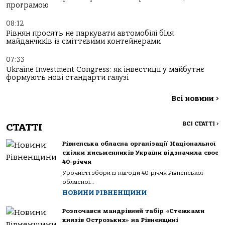
програмою
08:12
Рівнян просять не паркувати автомобілі біля
майданчиків із сміттєвими контейнерами
07:33
Ukraine Investment Congress: як інвестиції у майбутнє
формують нові стандарти галузі
Всі новини
>
ВСІ СТАТТІ
>
СТАТТІ
Рівненська обласна організації Національної
спілки письменників України відзначила своє
40-річчя
Урочисті збори із нагоди 40-річчя Рівненської
обласної...
НОВИНИ РІВНЕНЩИНИ
Розпочався мандрівний табір «Стежками
князів Острозьких» на Рівненщині