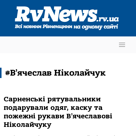
#В’ячеслав Ніколайчук
Сарненські рятувальники
подарували одяг, каску та
пожежні рукави В’ячеславові
Ніколайчуку