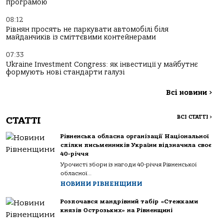
програмою
08:12
Рівнян просять не паркувати автомобілі біля
майданчиків із сміттєвими контейнерами
07:33
Ukraine Investment Congress: як інвестиції у майбутнє
формують нові стандарти галузі
Всі новини
>
ВСІ СТАТТІ
>
СТАТТІ
Рівненська обласна організації Національної
спілки письменників України відзначила своє
40-річчя
Урочисті збори із нагоди 40-річчя Рівненської
обласної...
НОВИНИ РІВНЕНЩИНИ
Розпочався мандрівний табір «Стежками
князів Острозьких» на Рівненщині