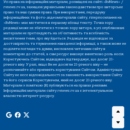
Усі права на інформаційні матеріали, розміщені на сайті «RvNews» /
rvnews.rv.ua, захищені українським законодавством про авторське
право та інші суміжні права. При використанні, передруку
інформаційних та фото-,відеоматеріалів сайту, гіперпосилання на
«RvNews» має міститися в першому абзаці тексту. Точка зору
редакції може не збігатися з точкою зору автора, а усі опубліковані
матеріали не претендують на об'єктивність та всебічність
висвітлення теми, про яку йдеться. Редакція не відповідає за
достовірність та тлумачення наведеної інформації, а також може не
поділяти погляди та думки, висловлені читачами сайту в
коментарях до статей, а сам ресурс виконує винятково роль носія.
Користуючись Сайтом, відвідувач підтверджує, що досяг 21-
річного віку. У разі, якщо Ви не досягли 21-річного віку — не
розпочинайте або припиніть користування Сайтом. Адміністрація
Сайту не несе відповідальності за законність використання Сайту
та його сервісів Користувачем, який не досяг 21-річного віку.
Матеріали з поміткою (R) публікуються на правах реклами.
Інформаційні матеріали сайту rvnews.rv.ua є інтелектуальною
власністю інтернет-ресурсу.