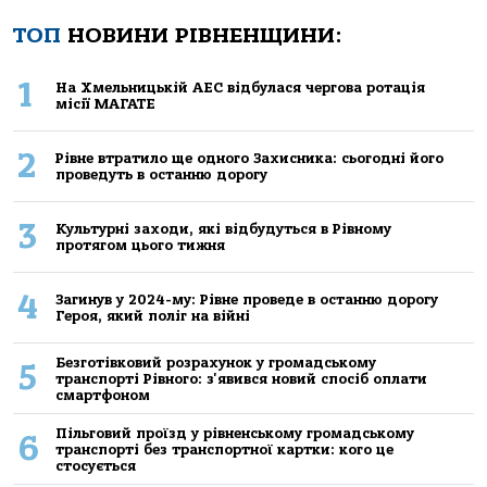
ТОП
НОВИНИ РІВНЕНЩИНИ:
1
На Хмельницькій АЕС відбулася чергова ротація
місії МАГАТЕ
2
Рівне втратило ще одного Захисника: сьогодні його
проведуть в останню дорогу
3
Культурні заходи, які відбудуться в Рівному
протягом цього тижня
4
Загинув у 2024-му: Рівне проведе в останню дорогу
Героя, який поліг на війні
Безготівковий розрахунок у громадському
5
транспорті Рівного: з'явився новий спосіб оплати
смартфоном
Пільговий проїзд у рівненському громадському
6
транспорті без транспортної картки: кого це
стосується