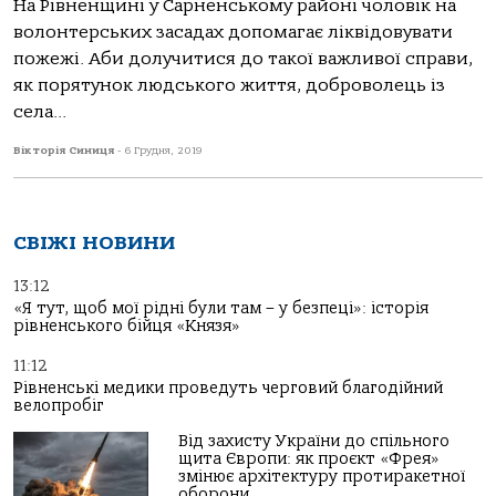
На Рівненщині у Сарненському районі чоловік на
волонтерських засадах допомагає ліквідовувати
пожежі. Аби долучитися до такої важливої справи,
як порятунок людського життя, доброволець із
села...
Вікторія Синиця
-
6 Грудня, 2019
СВІЖІ НОВИНИ
13:12
«Я тут, щоб мої рідні були там – у безпеці»: історія
рівненського бійця «Князя»
11:12
Рівненські медики проведуть черговий благодійний
велопробіг
Від захисту України до спільного
щита Європи: як проєкт «Фрея»
змінює архітектуру протиракетної
оборони