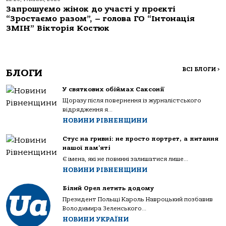
Запрошуємо жінок до участі у проєкті
“Зростаємо разом”, – голова ГО “Інтонація
ЗМІН” Вікторія Костюк
ВСІ БЛОГИ
>
БЛОГИ
У святкових обіймах Саксонії
Щоразу після повернення із журналістського
відрядження я...
НОВИНИ РІВНЕНЩИНИ
Стус на гривні: не просто портрет, а питання
нашої пам’яті
Є імена, які не повинні залишатися лише...
НОВИНИ РІВНЕНЩИНИ
Білий Орел летить додому
Президент Польщі Кароль Навроцький позбавив
Володимира Зеленського...
НОВИНИ УКРАЇНИ