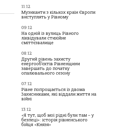
11:12
Музиканти з кількох країн Європи
виступлять у Рівному
09:12
На одній із вулиць Рівного
ліквідували стихійне
сміттєзвалище
08:12
Другий рівень захисту
енергооб’єктів Рівненщини
завершать до початку
опалювального сезону
07:12
Рівне попрощається із двома
Захисниками, які віддали життя на
війні
13:12
«Я тут, щоб мої рідні були там – у
безпеці»: історія рівненського
бійця «Князя»