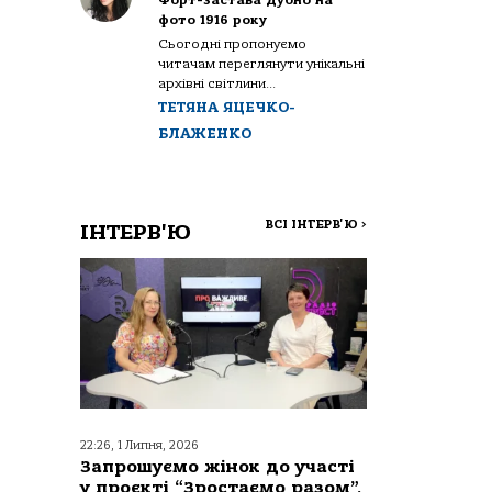
Форт-застава Дубно на
фото 1916 року
Сьогодні пропонуємо
читачам переглянути унікальні
архівні світлини...
ТЕТЯНА ЯЦЕЧКО-
БЛАЖЕНКО
ВСІ ІНТЕРВ'Ю
>
ІНТЕРВ'Ю
22:26, 1 Липня, 2026
Запрошуємо жінок до участі
у проєкті “Зростаємо разом”,