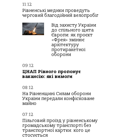
11:12
Рівненські медики проведуть
черговий благодійний велопробіг
Від захисту України
до спільного щита
Європи: як проєкт
«Фрея» змінює
архітектуру
протиракетної
оборони
09:12
ЦНАП Рівного пропонує
вакансію: які вимоги
08:12
На Рівненщині Силам оборони
України передали конфісковане
майно
07:12
Пільговий проїзд у рівненському
громадському транспорті без
транспортної картки: кого це
стосується