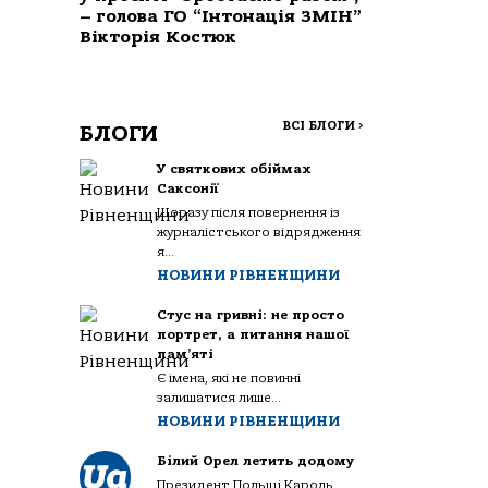
– голова ГО “Інтонація ЗМІН”
Вікторія Костюк
ВСІ БЛОГИ
>
БЛОГИ
У святкових обіймах
Саксонії
Щоразу після повернення із
журналістського відрядження
я...
НОВИНИ РІВНЕНЩИНИ
Стус на гривні: не просто
портрет, а питання нашої
пам’яті
Є імена, які не повинні
залишатися лише...
НОВИНИ РІВНЕНЩИНИ
Білий Орел летить додому
Президент Польщі Кароль