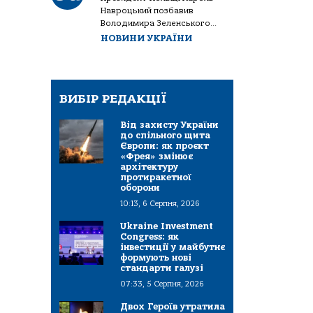
Навроцький позбавив
Володимира Зеленського...
НОВИНИ УКРАЇНИ
ВИБІР РЕДАКЦІЇ
Від захисту України
до спільного щита
Європи: як проєкт
«Фрея» змінює
архітектуру
протиракетної
оборони
10:13, 6 Серпня, 2026
Ukraine Investment
Congress: як
інвестиції у майбутнє
формують нові
стандарти галузі
07:33, 5 Серпня, 2026
Двох Героїв утратила