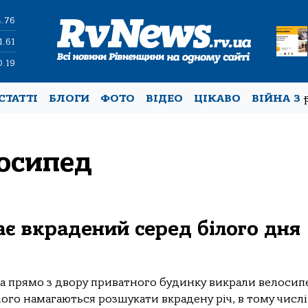
4.76
1.61
0.19
СТАТТІ
БЛОГИ
ФОТО
ВІДЕО
ЦІКАВО
ВІЙНА З
осипед
ає вкрадений серед білого дня
ка прямо з двору приватного будинку викрали велосип
лого намагаються розшукати вкрадену річ, в тому числі.