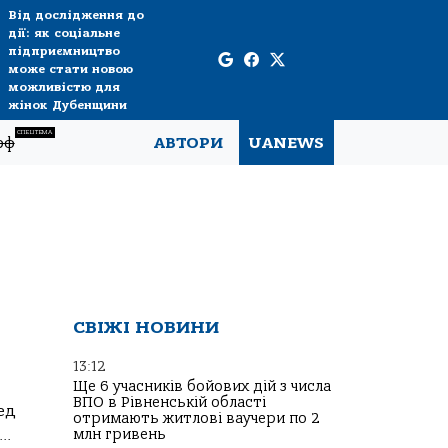
Від дослідження до
дії: як соціальне
підприємництво
може стати новою
можливістю для
жінок Дубенщини
СПЕЦТЕМА
рф
АВТОРИ
UANEWS
СВІЖІ НОВИНИ
13:12
Ще 6 учасників бойових дій з числа
ВПО в Рівненській області
ед
отримають житлові ваучери по 2
..
млн гривень