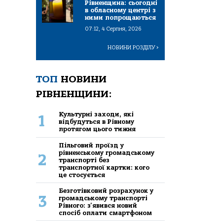
Рівненщина: сьогодні
в обласному центрі з
ними попрощаються
07:12, 4 Серпня, 2026
НОВИНИ РОЗДІЛУ
>
ТОП
НОВИНИ
РІВНЕНЩИНИ:
Культурні заходи, які
1
відбудуться в Рівному
протягом цього тижня
Пільговий проїзд у
рівненському громадському
2
транспорті без
транспортної картки: кого
це стосується
Безготівковий розрахунок у
3
громадському транспорті
Рівного: з'явився новий
спосіб оплати смартфоном