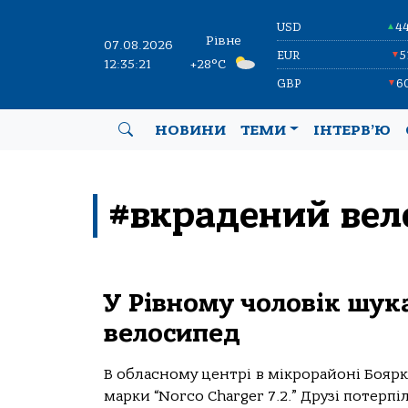
USD
4
▲
Рівне
07.08.2026
EUR
5
▼
12:35:21
+28°C
GBP
6
▼
НОВИНИ
ТЕМИ
ІНТЕРВ’Ю
#вкрадений вел
У Рівному чоловік шук
велосипед
В обласному центрі в мікрорайоні Бояр
марки “Norco Charger 7.2.” Друзі потерпі