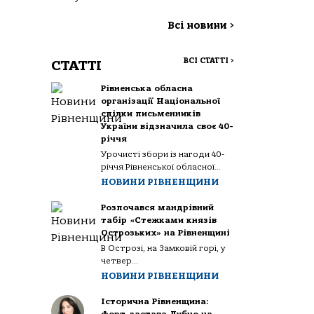
Всі новини
>
ВСІ СТАТТІ
>
СТАТТІ
Рівненська обласна
організації Національної
спілки письменників
України відзначила своє 40-
річчя
Урочисті збори із нагоди 40-
річчя Рівненської обласної...
НОВИНИ РІВНЕНЩИНИ
Розпочався мандрівний
табір «Стежками князів
Острозьких» на Рівненщині
В Острозі, на Замковій горі, у
четвер...
НОВИНИ РІВНЕНЩИНИ
Історична Рівненщина: