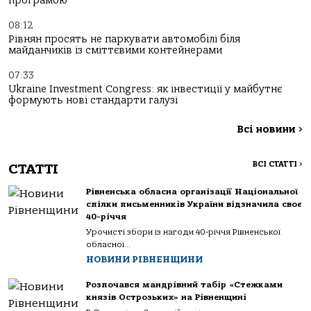
програмою
08:12
Рівнян просять не паркувати автомобілі біля
майданчиків із сміттєвими контейнерами
07:33
Ukraine Investment Congress: як інвестиції у майбутнє
формують нові стандарти галузі
Всі новини
>
ВСІ СТАТТІ
>
СТАТТІ
Рівненська обласна організації Національної
спілки письменників України відзначила своє
40-річчя
Урочисті збори із нагоди 40-річчя Рівненської
обласної...
НОВИНИ РІВНЕНЩИНИ
Розпочався мандрівний табір «Стежками
князів Острозьких» на Рівненщині