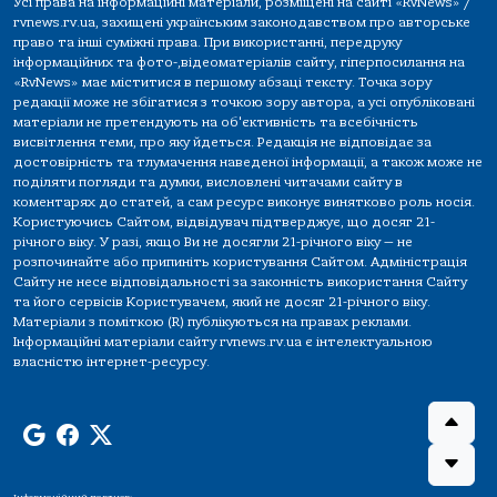
Усі права на інформаційні матеріали, розміщені на сайті «RvNews» /
rvnews.rv.ua, захищені українським законодавством про авторське
право та інші суміжні права. При використанні, передруку
інформаційних та фото-,відеоматеріалів сайту, гіперпосилання на
«RvNews» має міститися в першому абзаці тексту. Точка зору
редакції може не збігатися з точкою зору автора, а усі опубліковані
матеріали не претендують на об'єктивність та всебічність
висвітлення теми, про яку йдеться. Редакція не відповідає за
достовірність та тлумачення наведеної інформації, а також може не
поділяти погляди та думки, висловлені читачами сайту в
коментарях до статей, а сам ресурс виконує винятково роль носія.
Користуючись Сайтом, відвідувач підтверджує, що досяг 21-
річного віку. У разі, якщо Ви не досягли 21-річного віку — не
розпочинайте або припиніть користування Сайтом. Адміністрація
Сайту не несе відповідальності за законність використання Сайту
та його сервісів Користувачем, який не досяг 21-річного віку.
Матеріали з поміткою (R) публікуються на правах реклами.
Інформаційні матеріали сайту rvnews.rv.ua є інтелектуальною
власністю інтернет-ресурсу.