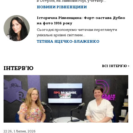
В Острозі, на Замковій горі, у четвер...
НОВИНИ РІВНЕНЩИНИ
Історична Рівненщина: Форт-застава Дубно
на фото 1916 року
Сьогодні пропонуємо читачам переглянути
унікальні архівні світлини...
ТЕТЯНА ЯЦЕЧКО-БЛАЖЕНКО
ВСІ ІНТЕРВ'Ю
>
ІНТЕРВ'Ю
22:26, 1 Липня, 2026