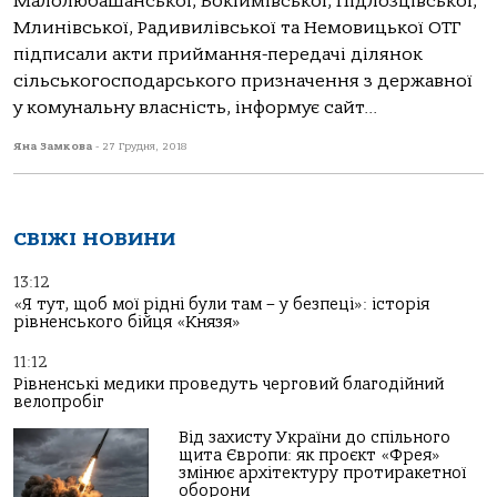
Малолюбашанської, Бокіймівської, Підлозцівської,
Млинівської, Радивилівської та Немовицької ОТГ
підписали акти приймання-передачі ділянок
сільськогосподарського призначення з державної
у комунальну власність, інформує сайт...
Яна Замкова
-
27 Грудня, 2018
СВІЖІ НОВИНИ
13:12
«Я тут, щоб мої рідні були там – у безпеці»: історія
рівненського бійця «Князя»
11:12
Рівненські медики проведуть черговий благодійний
велопробіг
Від захисту України до спільного
щита Європи: як проєкт «Фрея»
змінює архітектуру протиракетної
оборони