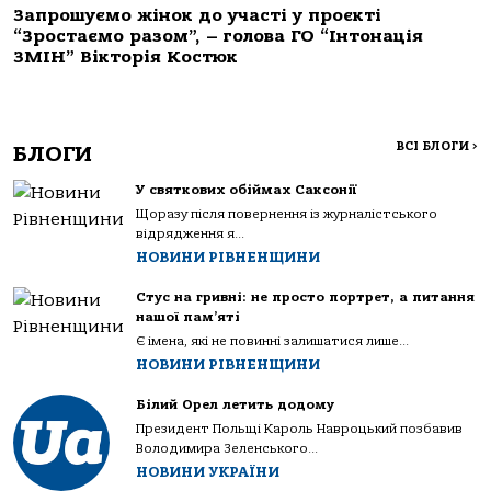
Запрошуємо жінок до участі у проєкті
“Зростаємо разом”, – голова ГО “Інтонація
ЗМІН” Вікторія Костюк
ВСІ БЛОГИ
>
БЛОГИ
У святкових обіймах Саксонії
Щоразу після повернення із журналістського
відрядження я...
НОВИНИ РІВНЕНЩИНИ
Стус на гривні: не просто портрет, а питання
нашої пам’яті
Є імена, які не повинні залишатися лише...
НОВИНИ РІВНЕНЩИНИ
Білий Орел летить додому
Президент Польщі Кароль Навроцький позбавив
Володимира Зеленського...
НОВИНИ УКРАЇНИ