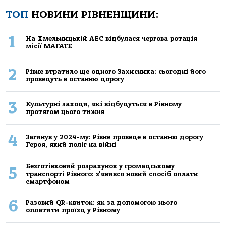
ТОП
НОВИНИ РІВНЕНЩИНИ:
1
На Хмельницькій АЕС відбулася чергова ротація
місії МАГАТЕ
2
Рівне втратило ще одного Захисника: сьогодні його
проведуть в останню дорогу
3
Культурні заходи, які відбудуться в Рівному
протягом цього тижня
4
Загинув у 2024-му: Рівне проведе в останню дорогу
Героя, який поліг на війні
Безготівковий розрахунок у громадському
5
транспорті Рівного: з'явився новий спосіб оплати
смартфоном
6
Разовий QR-квиток: як за допомогою нього
оплатити проїзд у Рівному