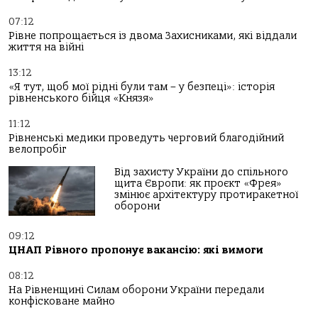
07:12
Рівне попрощається із двома Захисниками, які віддали
життя на війні
13:12
«Я тут, щоб мої рідні були там – у безпеці»: історія
рівненського бійця «Князя»
11:12
Рівненські медики проведуть черговий благодійний
велопробіг
Від захисту України до спільного
щита Європи: як проєкт «Фрея»
змінює архітектуру протиракетної
оборони
09:12
ЦНАП Рівного пропонує вакансію: які вимоги
08:12
На Рівненщині Силам оборони України передали
конфісковане майно