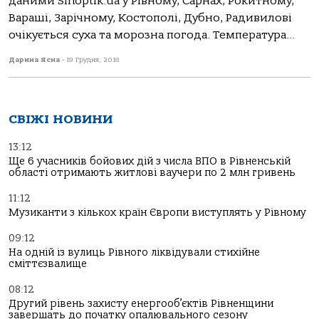
даними Sinoptik.ua у Рівному, Сарнах, Рокитному,
Вараші, Зарічному, Костополі, Дубно, Радивилові
очікується суха та морозна погода. Температура...
Дарина Ясна
-
19 Грудня, 2018
СВІЖІ НОВИНИ
13:12
Ще 6 учасників бойових дій з числа ВПО в Рівненській
області отримають житлові ваучери по 2 млн гривень
11:12
Музиканти з кількох країн Європи виступлять у Рівному
09:12
На одній із вулиць Рівного ліквідували стихійне
сміттєзвалище
08:12
Другий рівень захисту енергооб’єктів Рівненщини
завершать до початку опалювального сезону