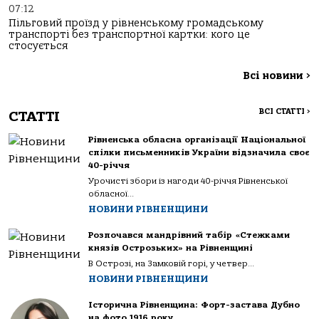
07:12
Пільговий проїзд у рівненському громадському
транспорті без транспортної картки: кого це
стосується
Всі новини
>
ВСІ СТАТТІ
>
СТАТТІ
Рівненська обласна організації Національної
спілки письменників України відзначила своє
40-річчя
Урочисті збори із нагоди 40-річчя Рівненської
обласної...
НОВИНИ РІВНЕНЩИНИ
Розпочався мандрівний табір «Стежками
князів Острозьких» на Рівненщині
В Острозі, на Замковій горі, у четвер...
НОВИНИ РІВНЕНЩИНИ
Історична Рівненщина: Форт-застава Дубно
на фото 1916 року