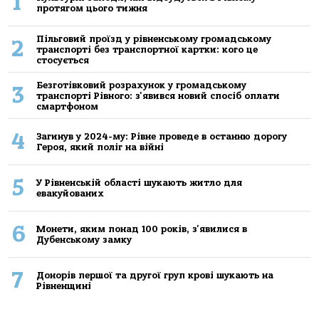
1
протягом цього тижня
Пільговий проїзд у рівненському громадському
2
транспорті без транспортної картки: кого це
стосується
Безготівковий розрахунок у громадському
3
транспорті Рівного: з'явився новий спосіб оплати
смартфоном
4
Загинув у 2024-му: Рівне проведе в останню дорогу
Героя, який поліг на війні
5
У Рівненській області шукають житло для
евакуйованих
6
Монети, яким понад 100 років, з'явилися в
Дубенському замку
7
Донорів першої та другої груп крові шукають на
Рівненщині