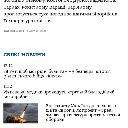
погода. У Рівному, Костополі, Дубно, Радивилові,
Сарнах, Рокитному, Вараші, Зарічному
прогнозується суха погода за даними Sinoptik.ua.
Температура повітря...
Дарина Ясна
-
3 Квітня, 2018
СВІЖІ НОВИНИ
13:12
«Я тут, щоб мої рідні були там – у безпеці»: історія
рівненського бійця «Князя»
11:12
Рівненські медики проведуть черговий благодійний
велопробіг
Від захисту України до спільного
щита Європи: як проєкт «Фрея»
змінює архітектуру протиракетної
оборони