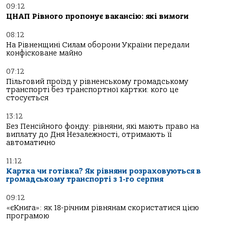
09:12
ЦНАП Рівного пропонує вакансію: які вимоги
08:12
На Рівненщині Силам оборони України передали
конфісковане майно
07:12
Пільговий проїзд у рівненському громадському
транспорті без транспортної картки: кого це
стосується
13:12
Без Пенсійного фонду: рівняни, які мають право на
виплату до Дня Незалежності, отримають її
автоматично
11:12
Картка чи готівка? Як рівняни розраховуються в
громадському транспорті з 1-го серпня
09:12
«єКнига»: як 18-річним рівнянам скористатися цією
програмою