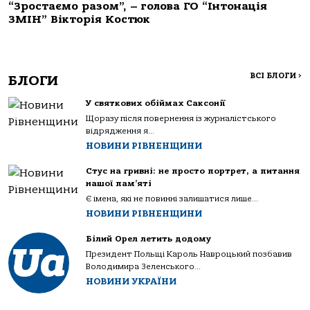
“Зростаємо разом”, – голова ГО “Інтонація
ЗМІН” Вікторія Костюк
ВСІ БЛОГИ
>
БЛОГИ
У святкових обіймах Саксонії
Щоразу після повернення із журналістського
відрядження я...
НОВИНИ РІВНЕНЩИНИ
Стус на гривні: не просто портрет, а питання
нашої пам’яті
Є імена, які не повинні залишатися лише...
НОВИНИ РІВНЕНЩИНИ
Білий Орел летить додому
Президент Польщі Кароль Навроцький позбавив
Володимира Зеленського...
НОВИНИ УКРАЇНИ