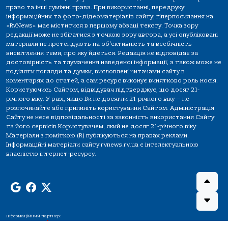
право та інші суміжні права. При використанні, передруку
інформаційних та фото-,відеоматеріалів сайту, гіперпосилання на
«RvNews» має міститися в першому абзаці тексту. Точка зору
редакції може не збігатися з точкою зору автора, а усі опубліковані
матеріали не претендують на об'єктивність та всебічність
висвітлення теми, про яку йдеться. Редакція не відповідає за
достовірність та тлумачення наведеної інформації, а також може не
поділяти погляди та думки, висловлені читачами сайту в
коментарях до статей, а сам ресурс виконує винятково роль носія.
Користуючись Сайтом, відвідувач підтверджує, що досяг 21-
річного віку. У разі, якщо Ви не досягли 21-річного віку — не
розпочинайте або припиніть користування Сайтом. Адміністрація
Сайту не несе відповідальності за законність використання Сайту
та його сервісів Користувачем, який не досяг 21-річного віку.
Матеріали з поміткою (R) публікуються на правах реклами.
Інформаційні матеріали сайту rvnews.rv.ua є інтелектуальною
власністю інтернет-ресурсу.
Інформаційний партнер: