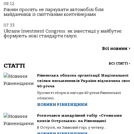
08:12
Рівнян просять не паркувати автомобілі біля
майданчиків із сміттєвими контейнерами
07:33
Ukraine Investment Congress: як інвестиції у майбутнє
формують нові стандарти галузі
Всі новини
>
ВСІ СТАТТІ
>
СТАТТІ
Рівненська обласна організації Національної
спілки письменників України відзначила своє
40-річчя
Урочисті збори із нагоди 40-річчя Рівненської
обласної...
НОВИНИ РІВНЕНЩИНИ
Розпочався мандрівний табір «Стежками
князів Острозьких» на Рівненщині
В Острозі, на Замковій горі, у четвер...
НОВИНИ РІВНЕНЩИНИ