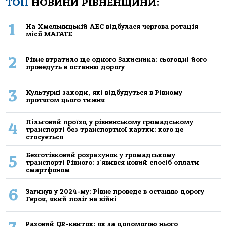
ТОП
НОВИНИ РІВНЕНЩИНИ:
1
На Хмельницькій АЕС відбулася чергова ротація
місії МАГАТЕ
2
Рівне втратило ще одного Захисника: сьогодні його
проведуть в останню дорогу
3
Культурні заходи, які відбудуться в Рівному
протягом цього тижня
Пільговий проїзд у рівненському громадському
4
транспорті без транспортної картки: кого це
стосується
Безготівковий розрахунок у громадському
5
транспорті Рівного: з'явився новий спосіб оплати
смартфоном
6
Загинув у 2024-му: Рівне проведе в останню дорогу
Героя, який поліг на війні
Разовий QR-квиток: як за допомогою нього