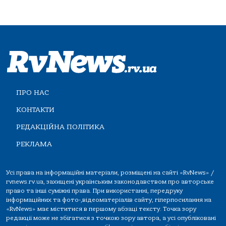
ПРО НАС
КОНТАКТИ
РЕДАКЦІЙНА ПОЛІТИКА
РЕКЛАМА
Усі права на інформаційні матеріали, розміщені на сайті «RvNews» /
rvnews.rv.ua, захищені українським законодавством про авторське
право та інші суміжні права. При використанні, передруку
інформаційних та фото-,відеоматеріалів сайту, гіперпосилання на
«RvNews» має міститися в першому абзаці тексту. Точка зору
редакції може не збігатися з точкою зору автора, а усі опубліковані