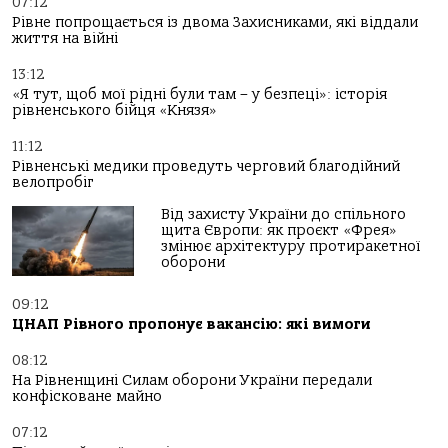
07:12
Рівне попрощається із двома Захисниками, які віддали
життя на війні
13:12
«Я тут, щоб мої рідні були там – у безпеці»: історія
рівненського бійця «Князя»
11:12
Рівненські медики проведуть черговий благодійний
велопробіг
Від захисту України до спільного
щита Європи: як проєкт «Фрея»
змінює архітектуру протиракетної
оборони
09:12
ЦНАП Рівного пропонує вакансію: які вимоги
08:12
На Рівненщині Силам оборони України передали
конфісковане майно
07:12