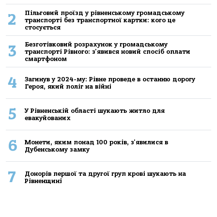
Пільговий проїзд у рівненському громадському
2
транспорті без транспортної картки: кого це
стосується
Безготівковий розрахунок у громадському
3
транспорті Рівного: з'явився новий спосіб оплати
смартфоном
4
Загинув у 2024-му: Рівне проведе в останню дорогу
Героя, який поліг на війні
5
У Рівненській області шукають житло для
евакуйованих
6
Монети, яким понад 100 років, з'явилися в
Дубенському замку
7
Донорів першої та другої груп крові шукають на
Рівненщині