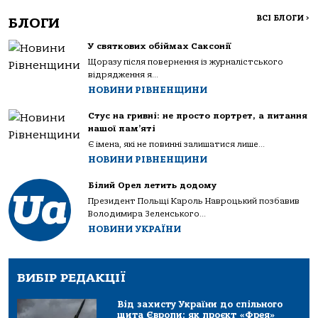
ВСІ БЛОГИ
>
БЛОГИ
У святкових обіймах Саксонії
Щоразу після повернення із журналістського
відрядження я...
НОВИНИ РІВНЕНЩИНИ
Стус на гривні: не просто портрет, а питання
нашої пам’яті
Є імена, які не повинні залишатися лише...
НОВИНИ РІВНЕНЩИНИ
Білий Орел летить додому
Президент Польщі Кароль Навроцький позбавив
Володимира Зеленського...
НОВИНИ УКРАЇНИ
ВИБІР РЕДАКЦІЇ
Від захисту України до спільного
щита Європи: як проєкт «Фрея»