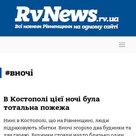
#вночі
В Костополі цієї ночі була
тотальна пожежа
Нині в Костополі, що на Рівненщині, люди
підраховують збитки. Вночі згоріло два будинки та
два гаражі. Будинки стояли надто близько один