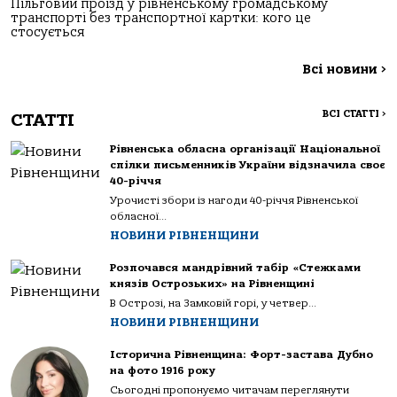
Пільговий проїзд у рівненському громадському
транспорті без транспортної картки: кого це
стосується
Всі новини
>
ВСІ СТАТТІ
>
СТАТТІ
Рівненська обласна організації Національної
спілки письменників України відзначила своє
40-річчя
Урочисті збори із нагоди 40-річчя Рівненської
обласної...
НОВИНИ РІВНЕНЩИНИ
Розпочався мандрівний табір «Стежками
князів Острозьких» на Рівненщині
В Острозі, на Замковій горі, у четвер...
НОВИНИ РІВНЕНЩИНИ
Історична Рівненщина: Форт-застава Дубно
на фото 1916 року
Сьогодні пропонуємо читачам переглянути