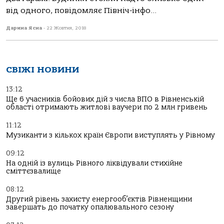
від одного, повідомляє Північ-інфо...
Дарина Ясна
-
22 Жовтня, 2018
СВІЖІ НОВИНИ
13:12
Ще 6 учасників бойових дій з числа ВПО в Рівненській
області отримають житлові ваучери по 2 млн гривень
11:12
Музиканти з кількох країн Європи виступлять у Рівному
09:12
На одній із вулиць Рівного ліквідували стихійне
сміттєзвалище
08:12
Другий рівень захисту енергооб’єктів Рівненщини
завершать до початку опалювального сезону