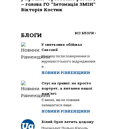
– голова ГО “Інтонація ЗМІН”
Вікторія Костюк
ВСІ БЛОГИ
>
БЛОГИ
У святкових обіймах
Саксонії
Щоразу після повернення із
журналістського відрядження
я...
НОВИНИ РІВНЕНЩИНИ
Стус на гривні: не просто
портрет, а питання нашої
пам’яті
Є імена, які не повинні
залишатися лише...
НОВИНИ РІВНЕНЩИНИ
Білий Орел летить додому
Президент Польщі Кароль