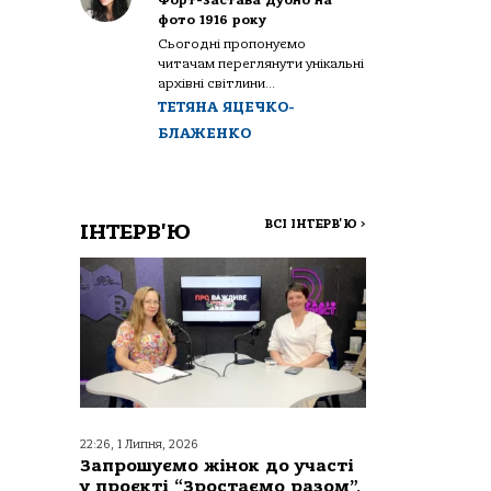
Форт-застава Дубно на
фото 1916 року
Сьогодні пропонуємо
читачам переглянути унікальні
архівні світлини...
ТЕТЯНА ЯЦЕЧКО-
БЛАЖЕНКО
ВСІ ІНТЕРВ'Ю
>
ІНТЕРВ'Ю
22:26, 1 Липня, 2026
Запрошуємо жінок до участі
у проєкті “Зростаємо разом”,