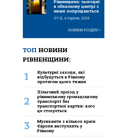
Рівненщина: сьогодні
в обласному центрі з
ними попрощаються
07:12, 4 Серпня, 2026
НОВИНИ РОЗДІЛУ
>
ТОП
НОВИНИ
РІВНЕНЩИНИ:
Культурні заходи, які
1
відбудуться в Рівному
протягом цього тижня
Пільговий проїзд у
рівненському громадському
2
транспорті без
транспортної картки: кого
це стосується
Музиканти з кількох країн
3
Європи виступлять у
Рівному