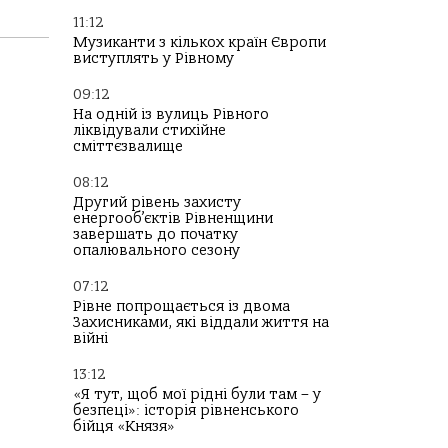
11:12
Музиканти з кількох країн Європи
виступлять у Рівному
09:12
На одній із вулиць Рівного
ліквідували стихійне
сміттєзвалище
08:12
Другий рівень захисту
енергооб’єктів Рівненщини
завершать до початку
опалювального сезону
07:12
Рівне попрощається із двома
Захисниками, які віддали життя на
війні
13:12
«Я тут, щоб мої рідні були там – у
безпеці»: історія рівненського
бійця «Князя»