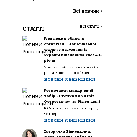
Всі новини
>
ВСІ СТАТТІ
>
СТАТТІ
Рівненська обласна
організації Національної
спілки письменників
України відзначила своє 40-
річчя
Урочисті збори із нагоди 40-
річчя Рівненської обласної...
НОВИНИ РІВНЕНЩИНИ
Розпочався мандрівний
табір «Стежками князів
Острозьких» на Рівненщині
В Острозі, на Замковій горі, у
четвер...
НОВИНИ РІВНЕНЩИНИ
Історична Рівненщина: