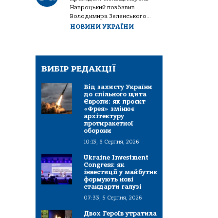
Навроцький позбавив
Володимира Зеленського...
НОВИНИ УКРАЇНИ
ВИБІР РЕДАКЦІЇ
Від захисту України
до спільного щита
Європи: як проєкт
«Фрея» змінює
архітектуру
протиракетної
оборони
10:13, 6 Серпня, 2026
Ukraine Investment
Congress: як
інвестиції у майбутнє
формують нові
стандарти галузі
07:33, 5 Серпня, 2026
Двох Героїв утратила