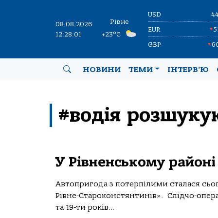
USD
4
Рівне
08.08.2026
EUR
5
▼
12:28:01
+23°C
GBP
6
▼
НОВИНИ
ТЕМИ
ІНТЕРВ’Ю
#водія розшуку
У Рівненському районі 
Автопригода з потерпілими сталася сьог
Рівне-Староконстянтинів». Слідчо-операт
та 19-ти років...