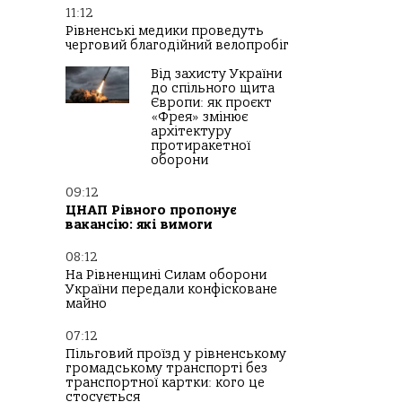
11:12
Рівненські медики проведуть
черговий благодійний велопробіг
Від захисту України
до спільного щита
Європи: як проєкт
«Фрея» змінює
архітектуру
протиракетної
оборони
09:12
ЦНАП Рівного пропонує
вакансію: які вимоги
08:12
На Рівненщині Силам оборони
України передали конфісковане
майно
07:12
Пільговий проїзд у рівненському
громадському транспорті без
транспортної картки: кого це
стосується