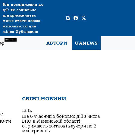
Від дослідження до
дії: як соціальне
підприємництво
може стати новою
можливістю для
жінок Дубенщини
СПЕЦТЕМА
рф
АВТОРИ
UANEWS
СВІЖІ НОВИНИ
13:12
е-
Ще 6 учасників бойових дій з числа
18-ти
ВПО в Рівненській області
отримають житлові ваучери по 2
млн гривень