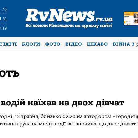
4.76
1.61
0.19
СТАТТІ
БЛОГИ
ФОТО
ВІДЕО
ЦІКАВО
ВІЙНА З
ють
водій наїхав на двох дівчат
одні, 12 травня, близько 02:20 на автодорозі «Городищ
ивна група на місці події встановила, що двоє дівчат 