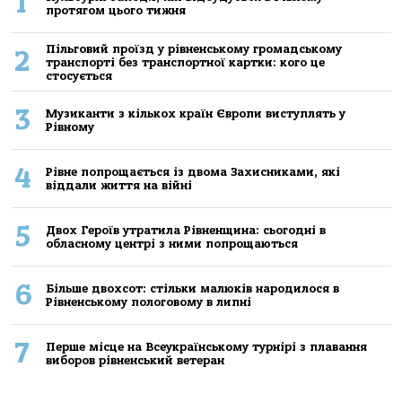
1
протягом цього тижня
Пільговий проїзд у рівненському громадському
2
транспорті без транспортної картки: кого це
стосується
3
Музиканти з кількох країн Європи виступлять у
Рівному
4
Рівне попрощається із двома Захисниками, які
віддали життя на війні
5
Двох Героїв утратила Рівненщина: сьогодні в
обласному центрі з ними попрощаються
6
Більше двохсот: стільки малюків народилося в
Рівненському пологовому в липні
7
Перше місце на Всеукраїнському турнірі з плавання
виборов рівненський ветеран