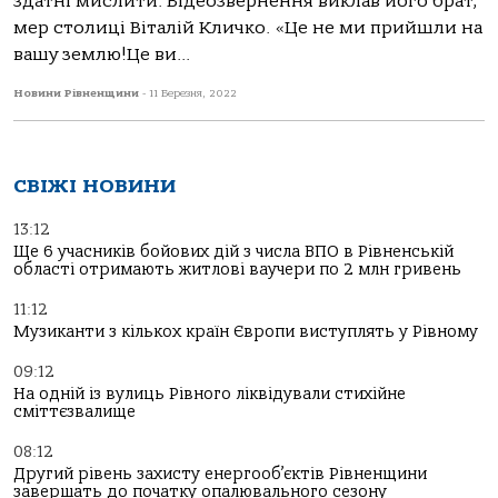
здатні мислити. Відеозвернення виклав його брат,
мер столиці Віталій Кличко. «Це не ми прийшли на
вашу землю!Це ви...
Новини Рівненщини
-
11 Березня, 2022
СВІЖІ НОВИНИ
13:12
Ще 6 учасників бойових дій з числа ВПО в Рівненській
області отримають житлові ваучери по 2 млн гривень
11:12
Музиканти з кількох країн Європи виступлять у Рівному
09:12
На одній із вулиць Рівного ліквідували стихійне
сміттєзвалище
08:12
Другий рівень захисту енергооб’єктів Рівненщини
завершать до початку опалювального сезону