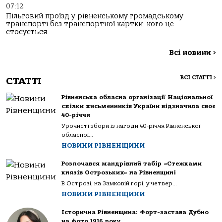
07:12
Пільговий проїзд у рівненському громадському
транспорті без транспортної картки: кого це
стосується
Всі новини
>
ВСІ СТАТТІ
>
СТАТТІ
Рівненська обласна організації Національної
спілки письменників України відзначила своє
40-річчя
Урочисті збори із нагоди 40-річчя Рівненської
обласної...
НОВИНИ РІВНЕНЩИНИ
Розпочався мандрівний табір «Стежками
князів Острозьких» на Рівненщині
В Острозі, на Замковій горі, у четвер...
НОВИНИ РІВНЕНЩИНИ
Історична Рівненщина: Форт-застава Дубно
на фото 1916 року