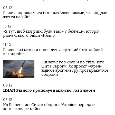
07:12
Рівне попрощається із двома Захисниками, які віддали
життя на війні
13:12
«Я тут, щоб мої рідні були там – у безпеці»: історія
рівненського бійця «Князя»
11:12
Рівненські медики проведуть черговий благодійний
велопробіг
Від захисту України до спільного
щита Європи: як проєкт «Фрея»
змінює архітектуру протиракетної
оборони
09:12
ЦНАП Рівного пропонує вакансію: які вимоги
08:12
На Рівненщині Силам оборони України передали
конфісковане майно