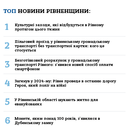
ТОП
НОВИНИ РІВНЕНЩИНИ:
1
Культурні заходи, які відбудуться в Рівному
протягом цього тижня
Пільговий проїзд у рівненському громадському
2
транспорті без транспортної картки: кого це
стосується
Безготівковий розрахунок у громадському
3
транспорті Рівного: з'явився новий спосіб оплати
смартфоном
4
Загинув у 2024-му: Рівне проведе в останню дорогу
Героя, який поліг на війні
5
У Рівненській області шукають житло для
евакуйованих
6
Монети, яким понад 100 років, з'явилися в
Дубенському замку