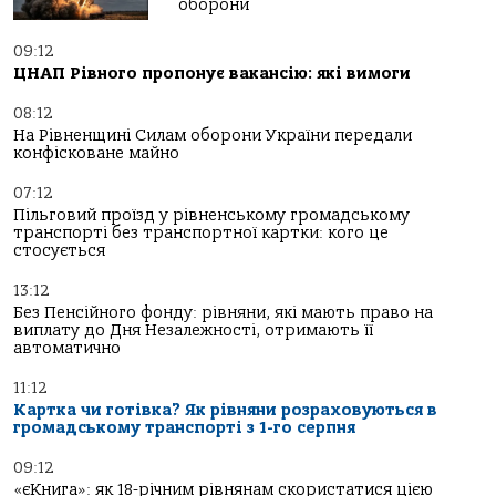
оборони
09:12
ЦНАП Рівного пропонує вакансію: які вимоги
08:12
На Рівненщині Силам оборони України передали
конфісковане майно
07:12
Пільговий проїзд у рівненському громадському
транспорті без транспортної картки: кого це
стосується
13:12
Без Пенсійного фонду: рівняни, які мають право на
виплату до Дня Незалежності, отримають її
автоматично
11:12
Картка чи готівка? Як рівняни розраховуються в
громадському транспорті з 1-го серпня
09:12
«єКнига»: як 18-річним рівнянам скористатися цією