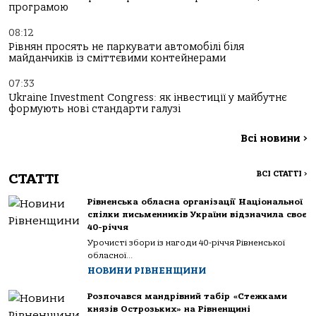
програмою
08:12
Рівнян просять не паркувати автомобілі біля
майданчиків із сміттєвими контейнерами
07:33
Ukraine Investment Congress: як інвестиції у майбутнє
формують нові стандарти галузі
Всі новини
>
ВСІ СТАТТІ
>
СТАТТІ
Рівненська обласна організації Національної
спілки письменників України відзначила своє
40-річчя
Урочисті збори із нагоди 40-річчя Рівненської
обласної...
НОВИНИ РІВНЕНЩИНИ
Розпочався мандрівний табір «Стежками
князів Острозьких» на Рівненщині