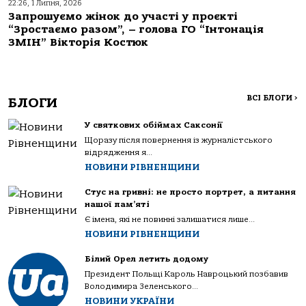
22:26, 1 Липня, 2026
Запрошуємо жінок до участі у проєкті
“Зростаємо разом”, – голова ГО “Інтонація
ЗМІН” Вікторія Костюк
ВСІ БЛОГИ
>
БЛОГИ
У святкових обіймах Саксонії
Щоразу після повернення із журналістського
відрядження я...
НОВИНИ РІВНЕНЩИНИ
Стус на гривні: не просто портрет, а питання
нашої пам’яті
Є імена, які не повинні залишатися лише...
НОВИНИ РІВНЕНЩИНИ
Білий Орел летить додому
Президент Польщі Кароль Навроцький позбавив
Володимира Зеленського...
НОВИНИ УКРАЇНИ