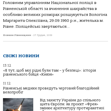
Головним управлінням Національної поліції в
Рівненській області за вчинення шахрайства в
особливо великих розмірах розшукується Вологіна
Маргарита Олексіївна, 29.09.1960 р.н., жителька м.
Рівне. Поліцейські звертаються...
Новини Рівненщини
-
27 Грудня, 2019
СВІЖІ НОВИНИ
13:12
«Я тут, щоб мої рідні були там – у безпеці»: історія
рівненського бійця «Князя»
11:12
Рівненські медики проведуть черговий благодійний
велопробіг
Від захисту України до спільного
щита Європи: як проєкт «Фрея»
змінює архітектуру протиракетної