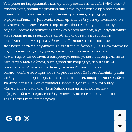
Усі права на інформаційні матеріали, розміщені на сайті «RvNews» /
rvnews.rv.ua, захищені українським законодавством про авторське
право та інші суміжні права. При використанні, передруку
інформаційних та фото-,відеоматеріалів сайту, гіперпосилання на
«RvNews» має міститися в першому абзаці тексту. Точка зору
редакції може не збігатися з точкою зору автора, а усі опубліковані
матеріали не претендують на об'єктивність та всебічність
висвітлення теми, про яку йдеться. Редакція не відповідає за
достовірність та тлумачення наведеної інформації, а також може не
поділяти погляди та думки, висловлені читачами сайту в
коментарях до статей, а сам ресурс виконує винятково роль носія.
Користуючись Сайтом, відвідувач підтверджує, що досяг 21-
річного віку. У разі, якщо Ви не досягли 21-річного віку — не
розпочинайте або припиніть користування Сайтом. Адміністрація
Сайту не несе відповідальності за законність використання Сайту
та його сервісів Користувачем, який не досяг 21-річного віку.
Матеріали з поміткою (R) публікуються на правах реклами.
Інформаційні матеріали сайту rvnews.rv.ua є інтелектуальною
власністю інтернет-ресурсу.