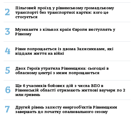
Пільговий проїзд у рівненському громадському
2
транспорті без транспортної картки: кого це
стосується
3
Музиканти з кількох країн Європи виступлять у
Рівному
4
Рівне попрощається із двома Захисниками, які
віддали життя на війні
5
Двох Героїв утратила Рівненщина: сьогодні в
обласному центрі з ними попрощаються
Ще 6 учасників бойових дій з числа ВПО в
6
Рівненській області отримають житлові ваучери по 2
млн гривень
7
Другий рівень захисту енергооб’єктів Рівненщини
завершать до початку опалювального сезону