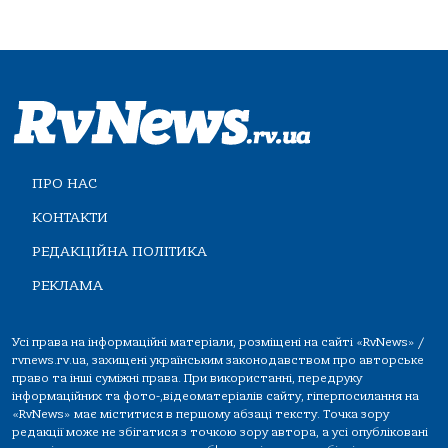
ПРО НАС
КОНТАКТИ
РЕДАКЦІЙНА ПОЛІТИКА
РЕКЛАМА
Усі права на інформаційні матеріали, розміщені на сайті «RvNews» /
rvnews.rv.ua, захищені українським законодавством про авторське
право та інші суміжні права. При використанні, передруку
інформаційних та фото-,відеоматеріалів сайту, гіперпосилання на
«RvNews» має міститися в першому абзаці тексту. Точка зору
редакції може не збігатися з точкою зору автора, а усі опубліковані