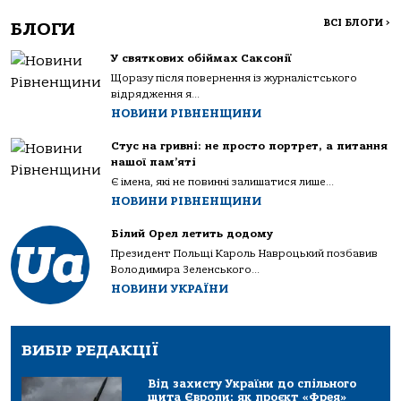
ВСІ БЛОГИ
>
БЛОГИ
У святкових обіймах Саксонії
Щоразу після повернення із журналістського
відрядження я...
НОВИНИ РІВНЕНЩИНИ
Стус на гривні: не просто портрет, а питання
нашої пам’яті
Є імена, які не повинні залишатися лише...
НОВИНИ РІВНЕНЩИНИ
Білий Орел летить додому
Президент Польщі Кароль Навроцький позбавив
Володимира Зеленського...
НОВИНИ УКРАЇНИ
ВИБІР РЕДАКЦІЇ
Від захисту України до спільного
щита Європи: як проєкт «Фрея»