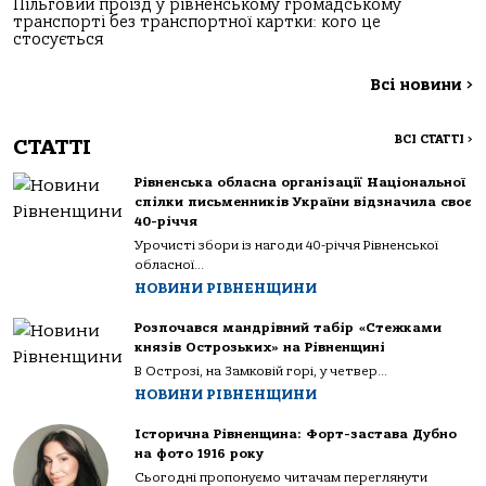
Пільговий проїзд у рівненському громадському
транспорті без транспортної картки: кого це
стосується
Всі новини
>
ВСІ СТАТТІ
>
СТАТТІ
Рівненська обласна організації Національної
спілки письменників України відзначила своє
40-річчя
Урочисті збори із нагоди 40-річчя Рівненської
обласної...
НОВИНИ РІВНЕНЩИНИ
Розпочався мандрівний табір «Стежками
князів Острозьких» на Рівненщині
В Острозі, на Замковій горі, у четвер...
НОВИНИ РІВНЕНЩИНИ
Історична Рівненщина: Форт-застава Дубно
на фото 1916 року
Сьогодні пропонуємо читачам переглянути