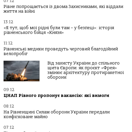
07:12
Рівне попрощається із двома Захисниками, які віддали
життя на війні
13:12
«Я тут, щоб мої рідні були там – у безпеці»: історія
рівненського бійця «Князя»
11:12
Рівненські медики проведуть черговий благодійний
велопробіг
Від захисту України до спільного
щита Європи: як проєкт «Фрея»
змінює архітектуру протиракетної
оборони
09:12
ЦНАП Рівного пропонує вакансію: які вимоги
08:12
На Рівненщині Силам оборони України передали
конфісковане майно
07:12