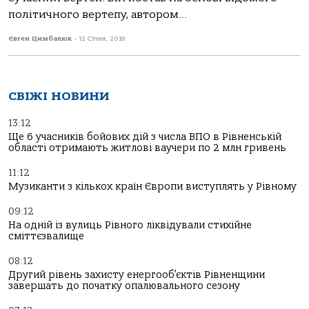
політичного вертепу, автором...
Євген Цимбалюк
-
12 Січня, 2018
СВІЖІ НОВИНИ
13:12
Ще 6 учасників бойових дій з числа ВПО в Рівненській
області отримають житлові ваучери по 2 млн гривень
11:12
Музиканти з кількох країн Європи виступлять у Рівному
09:12
На одній із вулиць Рівного ліквідували стихійне
сміттєзвалище
08:12
Другий рівень захисту енергооб’єктів Рівненщини
завершать до початку опалювального сезону