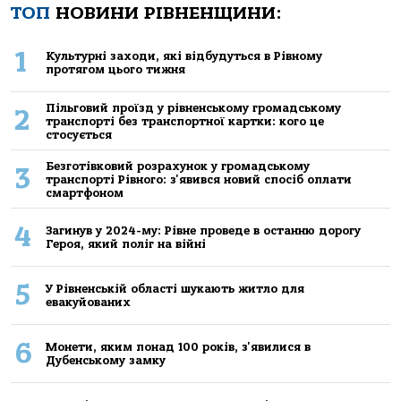
ТОП
НОВИНИ РІВНЕНЩИНИ:
1
Культурні заходи, які відбудуться в Рівному
протягом цього тижня
Пільговий проїзд у рівненському громадському
2
транспорті без транспортної картки: кого це
стосується
Безготівковий розрахунок у громадському
3
транспорті Рівного: з'явився новий спосіб оплати
смартфоном
4
Загинув у 2024-му: Рівне проведе в останню дорогу
Героя, який поліг на війні
5
У Рівненській області шукають житло для
евакуйованих
6
Монети, яким понад 100 років, з'явилися в
Дубенському замку