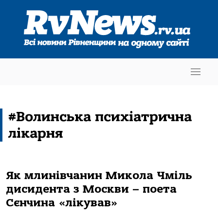
#Волинська психіатрична
лікарня
Як млинівчанин Микола Чміль
дисидента з Москви – поета
Сєнчина «лікував»