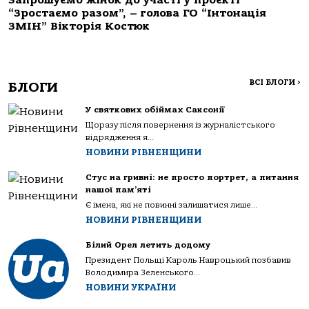
Запрошуємо жінок до участі у проєкті
“Зростаємо разом”, – голова ГО “Інтонація
ЗМІН” Вікторія Костюк
ВСІ БЛОГИ
>
БЛОГИ
У святкових обіймах Саксонії
Щоразу після повернення із журналістського
відрядження я...
НОВИНИ РІВНЕНЩИНИ
Стус на гривні: не просто портрет, а питання
нашої пам’яті
Є імена, які не повинні залишатися лише...
НОВИНИ РІВНЕНЩИНИ
Білий Орел летить додому
Президент Польщі Кароль Навроцький позбавив
Володимира Зеленського...
НОВИНИ УКРАЇНИ