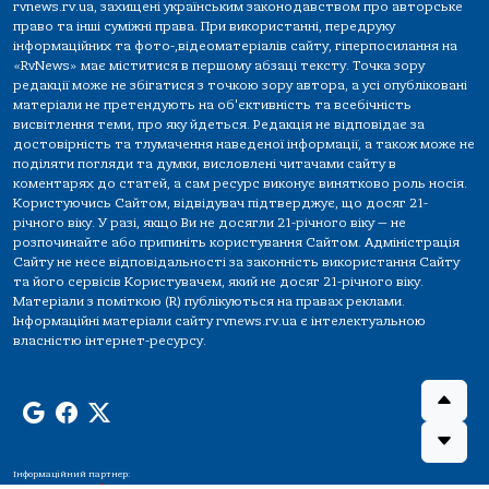
rvnews.rv.ua, захищені українським законодавством про авторське
право та інші суміжні права. При використанні, передруку
інформаційних та фото-,відеоматеріалів сайту, гіперпосилання на
«RvNews» має міститися в першому абзаці тексту. Точка зору
редакції може не збігатися з точкою зору автора, а усі опубліковані
матеріали не претендують на об'єктивність та всебічність
висвітлення теми, про яку йдеться. Редакція не відповідає за
достовірність та тлумачення наведеної інформації, а також може не
поділяти погляди та думки, висловлені читачами сайту в
коментарях до статей, а сам ресурс виконує винятково роль носія.
Користуючись Сайтом, відвідувач підтверджує, що досяг 21-
річного віку. У разі, якщо Ви не досягли 21-річного віку — не
розпочинайте або припиніть користування Сайтом. Адміністрація
Сайту не несе відповідальності за законність використання Сайту
та його сервісів Користувачем, який не досяг 21-річного віку.
Матеріали з поміткою (R) публікуються на правах реклами.
Інформаційні матеріали сайту rvnews.rv.ua є інтелектуальною
власністю інтернет-ресурсу.
Інформаційний партнер: