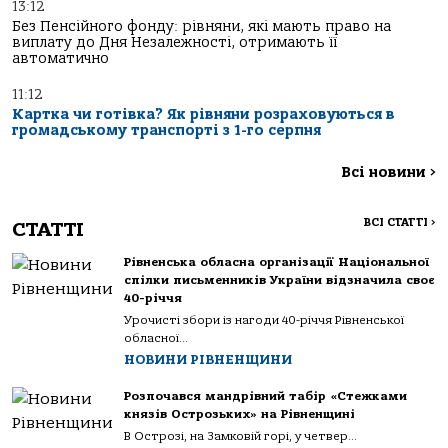
13:12
Без Пенсійного фонду: рівняни, які мають право на
виплату до Дня Незалежності, отримають її
автоматично
11:12
Картка чи готівка? Як рівняни розраховуються в
громадському транспорті з 1-го серпня
Всі новини
>
ВСІ СТАТТІ
>
СТАТТІ
Рівненська обласна організації Національної
спілки письменників України відзначила своє
40-річчя
Урочисті збори із нагоди 40-річчя Рівненської
обласної...
НОВИНИ РІВНЕНЩИНИ
Розпочався мандрівний табір «Стежками
князів Острозьких» на Рівненщині
В Острозі, на Замковій горі, у четвер...