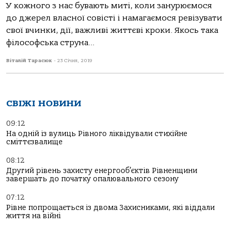
У кожного з нас бувають миті, коли занурюємося
до джерел власної совісті і намагаємося ревізувати
свої вчинки, дії, важливі життєві кроки. Якось така
філософська струна...
Віталій Тарасюк
-
23 Січня, 2019
СВІЖІ НОВИНИ
09:12
На одній із вулиць Рівного ліквідували стихійне
сміттєзвалище
08:12
Другий рівень захисту енергооб’єктів Рівненщини
завершать до початку опалювального сезону
07:12
Рівне попрощається із двома Захисниками, які віддали
життя на війні