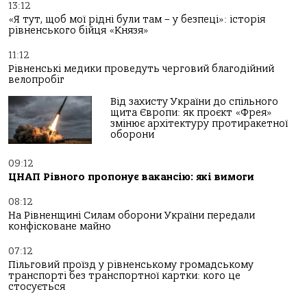
13:12
«Я тут, щоб мої рідні були там – у безпеці»: історія
рівненського бійця «Князя»
11:12
Рівненські медики проведуть черговий благодійний
велопробіг
Від захисту України до спільного
щита Європи: як проєкт «Фрея»
змінює архітектуру протиракетної
оборони
09:12
ЦНАП Рівного пропонує вакансію: які вимоги
08:12
На Рівненщині Силам оборони України передали
конфісковане майно
07:12
Пільговий проїзд у рівненському громадському
транспорті без транспортної картки: кого це
стосується