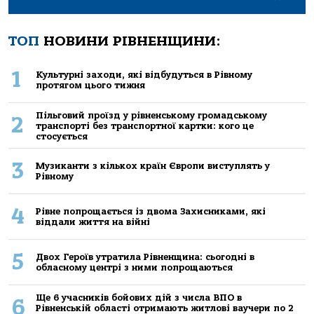
ТОП
НОВИНИ РІВНЕНЩИНИ:
1
Культурні заходи, які відбудуться в Рівному
протягом цього тижня
Пільговий проїзд у рівненському громадському
2
транспорті без транспортної картки: кого це
стосується
3
Музиканти з кількох країн Європи виступлять у
Рівному
4
Рівне попрощається із двома Захисниками, які
віддали життя на війні
5
Двох Героїв утратила Рівненщина: сьогодні в
обласному центрі з ними попрощаються
Ще 6 учасників бойових дій з числа ВПО в
6
Рівненській області отримають житлові ваучери по 2