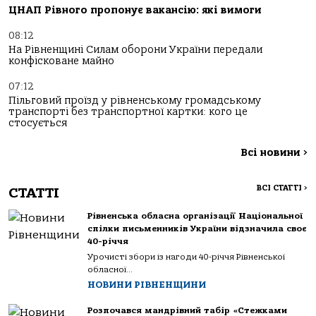
ЦНАП Рівного пропонує вакансію: які вимоги
08:12
На Рівненщині Силам оборони України передали
конфісковане майно
07:12
Пільговий проїзд у рівненському громадському
транспорті без транспортної картки: кого це
стосується
Всі новини
>
ВСІ СТАТТІ
>
СТАТТІ
Рівненська обласна організації Національної
спілки письменників України відзначила своє
40-річчя
Урочисті збори із нагоди 40-річчя Рівненської
обласної...
НОВИНИ РІВНЕНЩИНИ
Розпочався мандрівний табір «Стежками