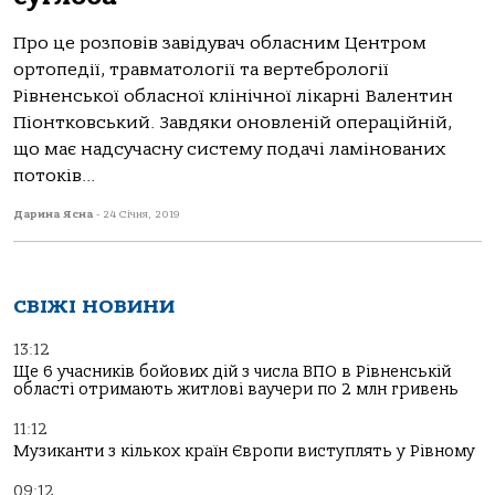
Про це розповів завідувач обласним Центром
ортопедії, травматології та вертебрології
Рівненської обласної клінічної лікарні Валентин
Піонтковський. Завдяки оновленій операційній,
що має надсучасну систему подачі ламінованих
потоків...
Дарина Ясна
-
24 Січня, 2019
СВІЖІ НОВИНИ
13:12
Ще 6 учасників бойових дій з числа ВПО в Рівненській
області отримають житлові ваучери по 2 млн гривень
11:12
Музиканти з кількох країн Європи виступлять у Рівному
09:12