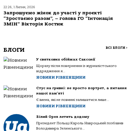
22:26, 1 Липня, 2026
Запрошуємо жінок до участі у проєкті
“Зростаємо разом”, – голова ГО “Інтонація
ЗМІН” Вікторія Костюк
ВСІ БЛОГИ
>
БЛОГИ
У святкових обіймах Саксонії
Щоразу після повернення із журналістського
відрядження я...
НОВИНИ РІВНЕНЩИНИ
Стус на гривні: не просто портрет, а питання
нашої пам’яті
Є імена, які не повинні залишатися лише...
НОВИНИ РІВНЕНЩИНИ
Білий Орел летить додому
Президент Польщі Кароль Навроцький позбавив
Володимира Зеленського...