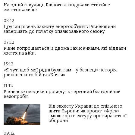
На одній із вулиць Рівного ліквідували стихійне
сміттєзвалище
08:12
Другий рівень захисту енергооб’єктів Рівненщини
завершать до початку опалювального сезону
07:12
Рівне попрощається із двома Захисниками, які віддали
життя на війні
13:12
«Я тут, щоб мої рідні були там – у безпеці»: історія
рівненського бійця «Князя»
11:12
Рівненські медики проведуть черговий благодійний
велопробіг
Від захисту України до спільного
щита Європи: як проєкт «Фрея»
змінює архітектуру протиракетної
оборони
09:12