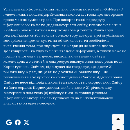
Усі права на інформаційні матеріали, розміщені на сайті «RvNews» /
rvnews.rv.ua, захищені українським законодавством про авторське
право та інші суміжні права. При використанні, передруку
інформаційних та фото-,відеоматеріалів сайту, гіперпосилання на
«RvNews» має міститися в першому абзаці тексту. Точка зору
редакції може не збігатися з точкою зору автора, а усі опубліковані
матеріали не претендують на об'єктивність та всебічність
висвітлення теми, про яку йдеться. Редакція не відповідає за
достовірність та тлумачення наведеної інформації, а також може не
поділяти погляди та думки, висловлені читачами сайту в
коментарях до статей, а сам ресурс виконує винятково роль носія.
Користуючись Сайтом, відвідувач підтверджує, що досяг 21-
річного віку. У разі, якщо Ви не досягли 21-річного віку — не
розпочинайте або припиніть користування Сайтом. Адміністрація
Сайту не несе відповідальності за законність використання Сайту
та його сервісів Користувачем, який не досяг 21-річного віку.
Матеріали з поміткою (R) публікуються на правах реклами.
Інформаційні матеріали сайту rvnews.rv.ua є інтелектуальною
власністю інтернет-ресурсу.