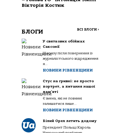
Вікторія Костюк
ВСІ БЛОГИ
>
БЛОГИ
У святкових обіймах
Саксонії
Щоразу після повернення із
журналістського відрядження
я...
НОВИНИ РІВНЕНЩИНИ
Стус на гривні: не просто
портрет, а питання нашої
пам’яті
Є імена, які не повинні
залишатися лише...
НОВИНИ РІВНЕНЩИНИ
Білий Орел летить додому
Президент Польщі Кароль
Навроцький позбавив