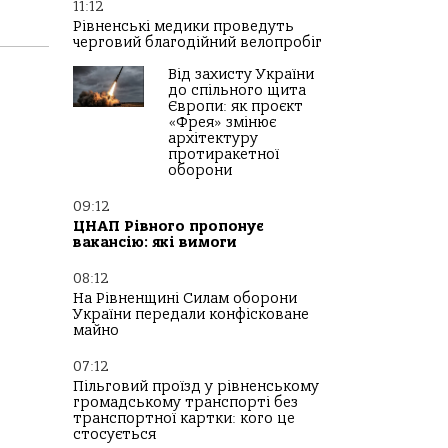
11:12
Рівненські медики проведуть
черговий благодійний велопробіг
Від захисту України
до спільного щита
Європи: як проєкт
«Фрея» змінює
архітектуру
протиракетної
оборони
09:12
ЦНАП Рівного пропонує
вакансію: які вимоги
08:12
На Рівненщині Силам оборони
України передали конфісковане
майно
07:12
Пільговий проїзд у рівненському
громадському транспорті без
транспортної картки: кого це
стосується