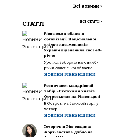
Всі новини
>
ВСІ СТАТТІ
>
СТАТТІ
Рівненська обласна
організації Національної
спілки письменників
України відзначила своє 40-
річчя
Урочисті збори із нагоди 40-
річчя Рівненської обласної...
НОВИНИ РІВНЕНЩИНИ
Розпочався мандрівний
табір «Стежками князів
Острозьких» на Рівненщині
В Острозі, на Замковій горі, у
четвер...
НОВИНИ РІВНЕНЩИНИ
Історична Рівненщина:
Форт-застава Дубно на