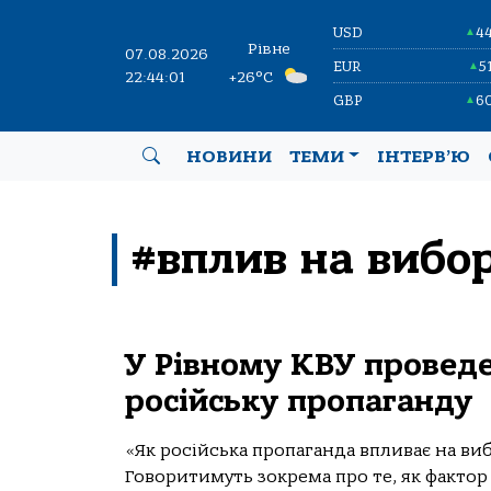
USD
4
▲
Рівне
07.08.2026
EUR
5
▲
22:44:01
+26°C
GBP
6
▲
НОВИНИ
ТЕМИ
ІНТЕРВ’Ю
#вплив на вибо
У Рівному КВУ проведе
російську пропаганду
«Як російська пропаганда впливає на виб
Говоритимуть зокрема про те, як фактор 