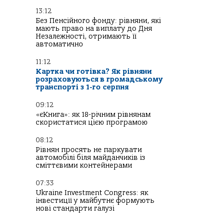
13:12
Без Пенсійного фонду: рівняни, які
мають право на виплату до Дня
Незалежності, отримають її
автоматично
11:12
Картка чи готівка? Як рівняни
розраховуються в громадському
транспорті з 1-го серпня
09:12
«єКнига»: як 18-річним рівнянам
скористатися цією програмою
08:12
Рівнян просять не паркувати
автомобілі біля майданчиків із
сміттєвими контейнерами
07:33
Ukraine Investment Congress: як
інвестиції у майбутнє формують
нові стандарти галузі