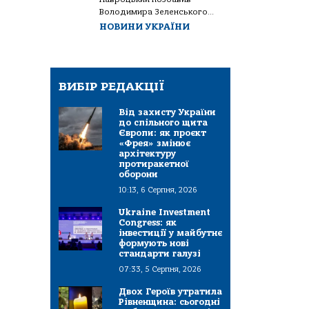
Володимира Зеленського...
НОВИНИ УКРАЇНИ
ВИБІР РЕДАКЦІЇ
Від захисту України
до спільного щита
Європи: як проєкт
«Фрея» змінює
архітектуру
протиракетної
оборони
10:13, 6 Серпня, 2026
Ukraine Investment
Congress: як
інвестиції у майбутнє
формують нові
стандарти галузі
07:33, 5 Серпня, 2026
Двох Героїв утратила
Рівненщина: сьогодні