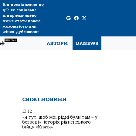
Від дослідження до
дії: як соціальне
підприємництво
може стати новою
можливістю для
жінок Дубенщини
СПЕЦТЕМА
рф
АВТОРИ
UANEWS
СВІЖІ НОВИНИ
13:12
«Я тут, щоб мої рідні були там – у
безпеці»: історія рівненського
бійця «Князя»