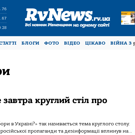
4.76
1.67
0.28
СТАТТІ
БЛОГИ
ФОТО
ВІДЕО
ЦІКАВО
ВІЙНА З
ри
 завтра круглий стіл про
ори в Україні?» так називається тема круглого столу.
російської пропаганди та дезінформації вплинув на...