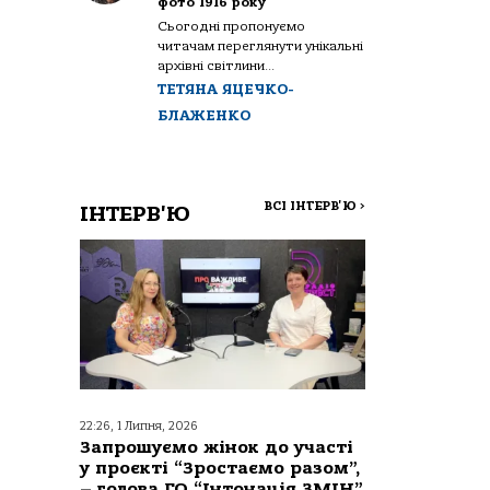
фото 1916 року
Сьогодні пропонуємо
читачам переглянути унікальні
архівні світлини...
ТЕТЯНА ЯЦЕЧКО-
БЛАЖЕНКО
ВСІ ІНТЕРВ'Ю
>
ІНТЕРВ'Ю
22:26, 1 Липня, 2026
Запрошуємо жінок до участі
у проєкті “Зростаємо разом”,
– голова ГО “Інтонація ЗМІН”