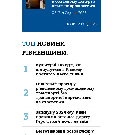
в обласному центрі з
ними попрощаються
07:12, 4 Серпня, 2026
НОВИНИ РОЗДІЛУ
>
ТОП
НОВИНИ
РІВНЕНЩИНИ:
Культурні заходи, які
1
відбудуться в Рівному
протягом цього тижня
Пільговий проїзд у
рівненському громадському
2
транспорті без
транспортної картки: кого
це стосується
Загинув у 2024-му: Рівне
3
проведе в останню дорогу
Героя, який поліг на війні
Безготівковий розрахунок у